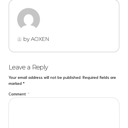
by AOXEN
Leave a Reply
Your email address will not be published. Required fields are
marked *
Comment
*