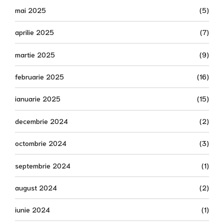
mai 2025
(5)
aprilie 2025
(7)
martie 2025
(9)
februarie 2025
(16)
ianuarie 2025
(15)
decembrie 2024
(2)
octombrie 2024
(3)
septembrie 2024
(1)
august 2024
(2)
iunie 2024
(1)