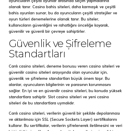
oyuncuların çeşitli oyunlar arasında seçim yapmalarına
olanak tanır. Casino bahis siteleri, daha karmaşık ve çeşitli
bahis oyunları sunar, bu da oyuncuların çeşitli stratejiler ve
oyun türleri denemelerine olanak tanır. Bu siteler,
kullanıcıların güvenliğini ve rahatlığını önceliğe koyarak,
güvenilir ve güvenli bir çevreye sahiptirler.
Güvenlik ve Şifreleme
Standartları
Canlı casino siteleri, deneme bonusu veren casino siteleri ve
güvenilir casino siteleri arayışında olan oyuncular için,
güvenlik ve şifreleme standartları büyük önem taşır. Bu
alanlar, oyuncuların bilgilerinin ve parasının korunmasını
sağlar. En iyi ve en güvenilir casino siteleri, bu konuda yüksek
standartlara sahiptir. Slot casino siteleri ve yeni casino
siteleri de bu standartlara uymalıdır.
Canlı casino siteleri, verilerin güvenli bir şekilde depolanması
ve aktarılması için SSL (Secure Sockets Layer) sertifikalarını
kullanır. Bu sertifikalar, verilerin şifrelenerek iletilmesini ve veri