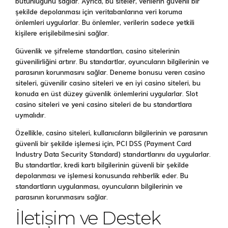
bütünlüğünü sağlar. Ayrıca, bu siteler, verilerin güvenli bir
şekilde depolanması için veritabanlarına veri koruma
önlemleri uygularlar. Bu önlemler, verilerin sadece yetkili
kişilere erişilebilmesini sağlar.
Güvenlik ve şifreleme standartları, casino sitelerinin
güvenilirliğini artırır. Bu standartlar, oyuncuların bilgilerinin ve
parasının korunmasını sağlar. Deneme bonusu veren casino
siteleri, güvenilir casino siteleri ve en iyi casino siteleri, bu
konuda en üst düzey güvenlik önlemlerini uygularlar. Slot
casino siteleri ve yeni casino siteleri de bu standartlara
uymalıdır.
Özellikle, casino siteleri, kullanıcıların bilgilerinin ve parasının
güvenli bir şekilde işlemesi için, PCI DSS (Payment Card
Industry Data Security Standard) standartlarını da uygularlar.
Bu standartlar, kredi kartı bilgilerinin güvenli bir şekilde
depolanması ve işlemesi konusunda rehberlik eder. Bu
standartların uygulanması, oyuncuların bilgilerinin ve
parasının korunmasını sağlar.
İletişim ve Destek