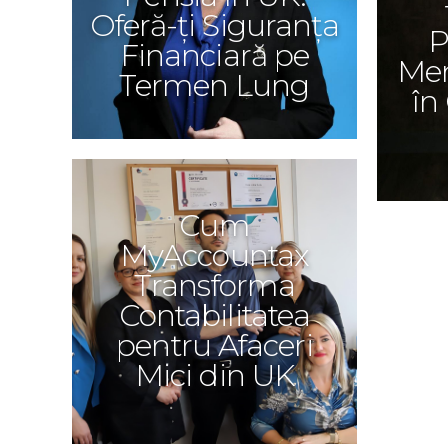
a 98% RTP and
and Adjustable
élő események
och tips
moeilijkheidsgraad
сочетая простые
čtyřmi úrovněmi
investment in
engagement.
to player and
Avancées
and Four
Oferă-ți Siguranța
Increasing Levels
találkoznak egy
Difficulty
P
Difficulty Levels?
scaling difficulty
op weg naar
правила и
renewable
obtížnosti.
Financiară pe
of Risk for Solo
Settings?
helyen.
Men
gouden eieren.
продуманную
energy.
Termen Lung
Players?
în
стратегию
Cum
MyAccountax
Transforma
Contabilitatea
pentru Afaceri
Mici din UK