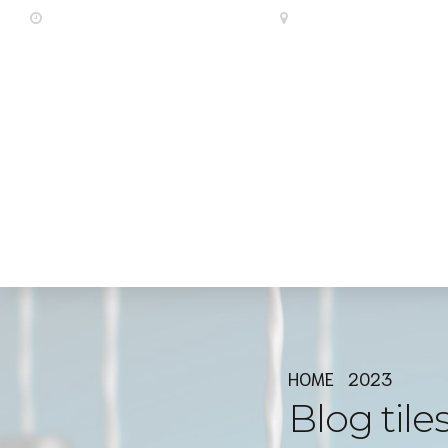
Luni - Vineri
10:00 AM - 6:00 PM
Offices
Cleveland Hous
Acasa
Diverse
Despre no
HOME
2023
Blog til