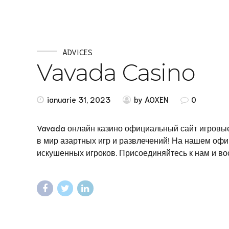
ADVICES
Vavada Casino
ianuarie 31, 2023
by AOXEN
0
Vavada онлайн казино официальный сайт игровые
в мир азартных игр и развлечений! На нашем оф
искушенных игроков. Присоединяйтесь к нам и во