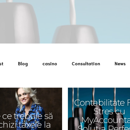
st
Blog
casino
Consultation
News
Bahigo 50 Ca
Level of priv
and Security I
App APK fü
Android und 
When Shari
Data Over
Tipps und
Contabilitate 
LuckyPays P
Funktionen 
Stres cu
Überblick
Number
 ce trebuie să
MyAccounta
chizi taxele la
Soluția Perfe