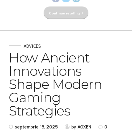
Continue reading
ADVICES
How Ancient
Innovations
Shape Modern
Gaming
Strategies
septembrie 15, 2025
by AOXEN
0