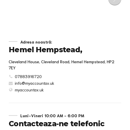
Adresa noastră:
Hemel Hempstead,
Cleveland House, Cleveland Road, Hemel Hempstead, HP2
7EY
07883916720
info@myaccountax.uk
myaccountax.uk
Luni-Vineri 10:00 AM - 6:00 PM
Contacteaza-ne telefonic