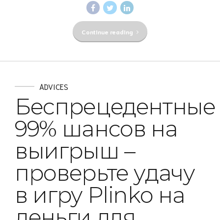
Continue reading
ADVICES
Беспрецедентные
99% шансов на
выигрыш –
проверьте удачу
в игру Plinko на
деньги для