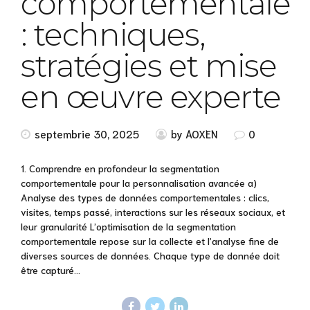
comportementale
: techniques,
stratégies et mise
en œuvre experte
septembrie 30, 2025
by AOXEN
0
1. Comprendre en profondeur la segmentation
comportementale pour la personnalisation avancée a)
Analyse des types de données comportementales : clics,
visites, temps passé, interactions sur les réseaux sociaux, et
leur granularité L’optimisation de la segmentation
comportementale repose sur la collecte et l’analyse fine de
diverses sources de données. Chaque type de donnée doit
être capturé...