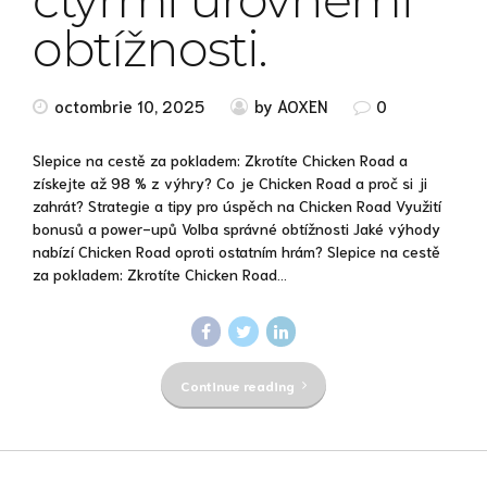
obtížnosti.
octombrie 10, 2025
by AOXEN
0
Slepice na cestě za pokladem: Zkrotíte Chicken Road a
získejte až 98 % z výhry? Co je Chicken Road a proč si ji
zahrát? Strategie a tipy pro úspěch na Chicken Road Využití
bonusů a power-upů Volba správné obtížnosti Jaké výhody
nabízí Chicken Road oproti ostatním hrám? Slepice na cestě
za pokladem: Zkrotíte Chicken Road...
Continue reading