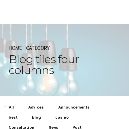
Express MyAccounTax
HOME
CATEGORY
Blog tiles four
columns
All
Advices
Announcements
best
Blog
casino
Беспрецедентные 99%
A High-RTP Adventure
Avontuurlijke Pluizen &
Consultation
News
Post