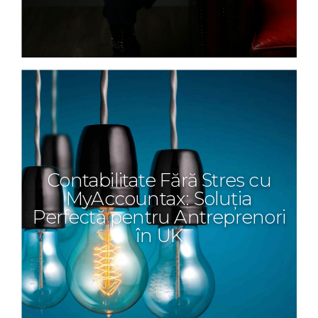
Level of privacy and Security
Bahigo 50 Casino App APK
Ideas When Sharing Data
für Android und iOS Tipps
Over LuckyPays Phone
und Funktionen im
Überblick
Number
Contabilitate Fără Stres cu
MyAccountax: Soluția
Perfectă pentru Antreprenori
în UK