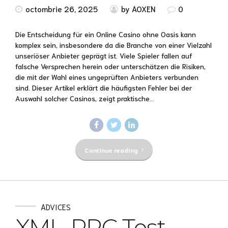
octombrie 26, 2025
by AOXEN
0
Die Entscheidung für ein Online Casino ohne Oasis kann
komplex sein, insbesondere da die Branche von einer Vielzahl
unseriöser Anbieter geprägt ist. Viele Spieler fallen auf
falsche Versprechen herein oder unterschätzen die Risiken,
die mit der Wahl eines ungeprüften Anbieters verbunden
sind. Dieser Artikel erklärt die häufigsten Fehler bei der
Auswahl solcher Casinos, zeigt praktische...
Continue reading
ADVICES
XML-RPC Test