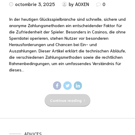
octombrie 3, 2025
by AOXEN
0
In der heutigen Glücksspielbranche sind schnelle, sichere und
anonyme Zahlungsmethoden ein entscheidender Faktor für
die Zufriedenheit der Spieler. Besonders in Casinos, die ohne
Sperrdatei operieren, stehen Nutzer vor besonderen
Herausforderungen und Chancen bei Ein- und
Auszahlungen. Dieser Artikel erklärt die technischen Abläufe,
die verschiedenen Zahlungsmethoden sowie die rechtlichen
Rahmenbedingungen, um ein umfassendes Verständnis für
dieses...
Continue reading
ADVICES