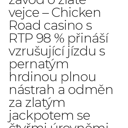
vejce – Chicken
Road casino s
RTP 98 % přináší
vzrušující jízdu s
pernatým
hrdinou plnou
nástrah a odměn
za zlatým
jackpotem se
čtyřmi úrovněmi