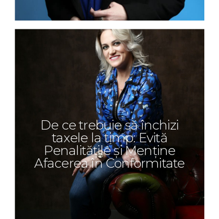
De ce trebuie să închizi
taxele la timp: Evită
Penalitățile și Menține
Afacerea în Conformitate