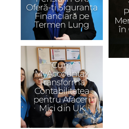
a 98% RTP and
and Adjustable
élő események
och tips
moeilijkheidsgraad
сочетая простые
čtyřmi úrovněmi
investment in
engagement.
to player and
Avancées
and Four
Oferă-ți Siguranța
Increasing Levels
találkoznak egy
Difficulty
P
Difficulty Levels?
scaling difficulty
op weg naar
правила и
renewable
obtížnosti.
Financiară pe
of Risk for Solo
Settings?
helyen.
Men
gouden eieren.
продуманную
energy.
Termen Lung
Players?
în
стратегию
Cum
MyAccountax
Transforma
Contabilitatea
pentru Afaceri
Mici din UK