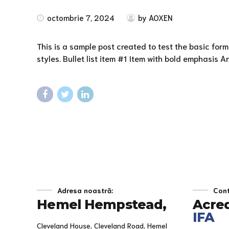
octombrie 7, 2024
by AOXEN
This is a sample post created to test the basic for
styles. Bullet list item #1 Item with bold emphasis An
Adresa noastră:
Cont
Hemel Hempstead,
Acre
IFA
Cleveland House, Cleveland Road, Hemel