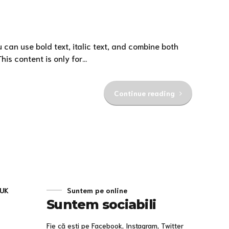
can use bold text, italic text, and combine both
is content is only for...
Continue reading
 UK
Suntem pe online
Suntem sociabili
Fie că ești pe Facebook, Instagram, Twitter