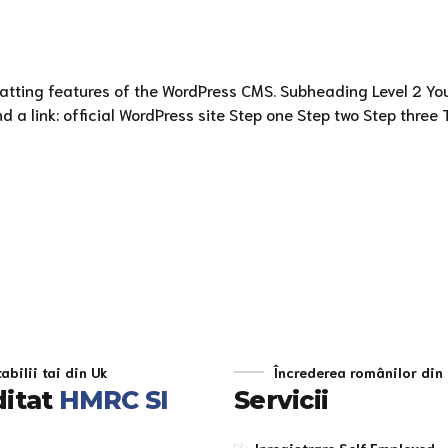
matting features of the WordPress CMS. Subheading Level 2 You 
d a link: official WordPress site Step one Step two Step three Th
abilii tai din Uk
Încrederea românilor din
ditat
HMRC SI
Servicii
Inregistrare Self Employed