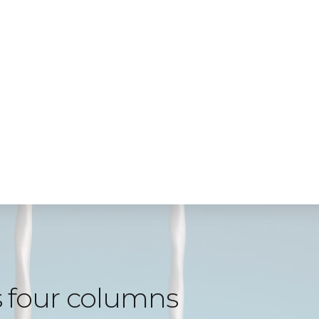
e, Cleveland Road, Hemel Hempstead, HP2 7EY
Express
i
MyAccounTax
es four columns