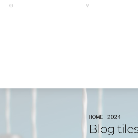
Luni - Vineri
10:00 AM - 6:00 PM
Offices
Cleveland Hous
Acasa
Diverse
Despre no
HOME
2024
Blog til