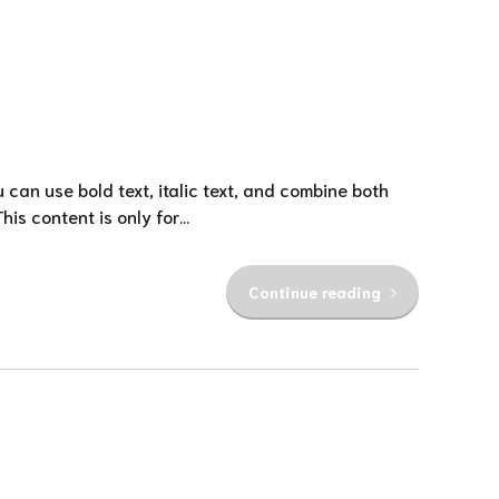
can use bold text, italic text, and combine both
is content is only for...
Continue reading