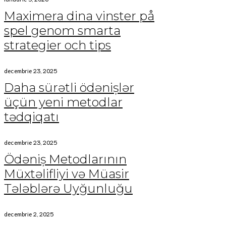
Maximera dina vinster på
spel genom smarta
strategier och tips
decembrie 23, 2025
Daha sürətli ödənişlər
üçün yeni metodlar
tədqiqatı
decembrie 23, 2025
Ödəniş Metodlarının
Müxtəlifliyi və Müasir
Tələblərə Uyğunluğu
decembrie 2, 2025