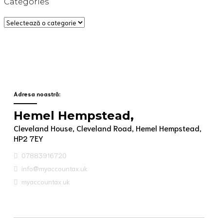
Categories
Categories
Adresa noastră:
Hemel Hempstead,
Cleveland House, Cleveland Road, Hemel Hempstead,
HP2 7EY
07883916720
info@myaccountax.uk
myaccountax.uk