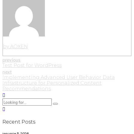
by AOXEN
previous
Test Post for WordPress
next
Implementing Advanced User Behavior Data
Infrastructure for Personalized Content
Recommendations
Recent Posts
ianuarie 5, 2026