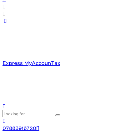
Express MyAccounTax
07883916720