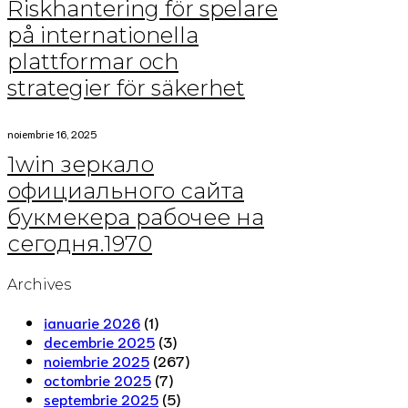
Riskhantering för spelare
på internationella
plattformar och
strategier för säkerhet
noiembrie 16, 2025
1win зеркало
официального сайта
букмекера рабочее на
сегодня.1970
Archives
ianuarie 2026
(1)
decembrie 2025
(3)
noiembrie 2025
(267)
octombrie 2025
(7)
septembrie 2025
(5)