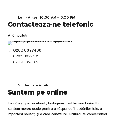
Luni-Vineri 10:00 AM - 6:00 PM
Contacteaza-ne telefonic
Află noutăți
0203 8077400
0203 8077401
07438 926936
Suntem sociabili
Suntem pe online
Fie că ești pe Facebook, Instagram, Twitter sau LinkedIn,
suntem mereu acolo pentru a răspunde întrebărilor tale, a
împărtăși noutăți și a crea conexiuni. Alătură-te conversației