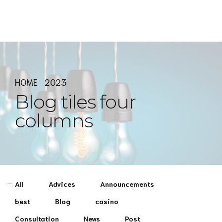
Express MyAccounTax
HOME
2023
Blog tiles four
columns
All
Advices
Announcements
best
Blog
casino
Беспрецедентные 99%
A High-RTP Adventure
Avontuurlijke Pluizen &
Consultation
News
Post