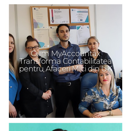
Cum MyAccountax
Transforma Contabilitatea
pentru Afaceri Mici din UK