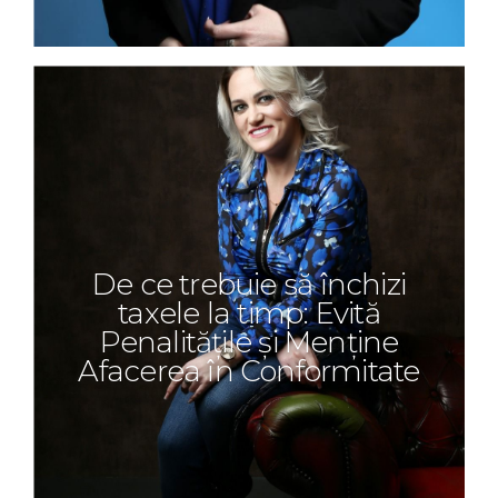
De ce trebuie să închizi
taxele la timp: Evită
Penalitățile și Menține
Afacerea în Conformitate