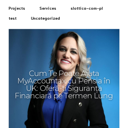
Beyond the Barnyard – Can
A Feathered Quest for
A Shifting Landscape
Adrenalin és nyeremények
Goudmijnen – Begeleid je
Awaits – Do You Dare to
шансов на выигрыш –
A Feathered Fortune –
Maximera dina
Projects
Services
slottica-com-pl
Emerges – Understanding
Adrenalinový závod o zlaté
You Guide Your Feathered
Riches – Will You Guide A
gevederde vriend behendig
98% Auszahlungsquote –
проверьте удачу в игру
várnak rád – élvezd akár
72 Hours of Tension –
Master high-stakes
Maîtriser le Scoring
Guide Your Clucky
vejce – Chicken Road casino
Spielend leicht zum großen
Fesselnde Plinko-Action bei
Optimisation avancée de la
Can you lead your chicken
Courageous Hen Through
Tipps für deutsche Spieler,
Friend Through the High-
Mastering Micro-Targeted
Maîtriser la segmentation
how today’s news cycle is
Glücksspannung pur Mit
Más de 11.800 formas de
Desata tu Pasión por el
A Pirâmide da Sorte
test
Uncategorized
vinster på spel
Казино Официальный сайт
Казино Официальный сайт
Казино Официальный сайт
Казино Официальный сайт
Казино Официальный сайт
Казино Официальный сайт
Казино Официальный сайт
Казино Официальный сайт
Glücksspirale der Extraklasse
Sportfogadás, kaszinójátékok
From Shifting Landscapes to
Os melhores cassinos online
Beyond the Grid Explore the
A Pirâmide Premiada Plinko
challenges in InOut Games’
Gravity’s Gamble Master the
Registrera dig på utländska
Pinco Online Kazino Пинко
LAttrait Simple et Généreux
онлайн 2025 года играйте
Beyond Chance Master the
Navigiere dein Glückshuhn
Ontketen je geluk Sapphire
Beyond the Horizon Master
Comportemental pour une
¡Caída Libre de Emociones!
So schützen Sie Ihre Daten
Tracking the Ripple Effects
A Galinha Mais Sortuda de
Tipobet Casino Giri Tipobet
Tipobet Casino Giri Tipobet
Les meilleurs casinos avec
Desata tu Fortuna Explora
Jede Kugel ein Abenteuer
door de Chicken Road en
Companion Through the
VAVADA Вавада казино
Será que a sorte sorri em
¿Aumenta tu suerte con
Fortune Favors the Bold
Spänningens pyramid –
-казино онлайн 2025 с
Can a Feathered Friend
Mastering Data-Driven
Top 10 casinos en ligne
Chicken Road – Online
Chicken Road – Online
Mobile phone Gaming
Apuesta, avanza, gana
Cluck & Cash Will Your
Effektive Strategien für
Payment Options and
Häufige Fehler bei der
25.000 HUF-ig terjedő
A Pirâmide Premiada
Plinko на деньги для
Fehlerquellen bei der
Kent онлайн казино
Wie mobile Apps das
Πώς το 5gringo Καζίνο
Instantaneous PayID
Schritt-für-Schritt: So
Pinco Online Kazino
Pinco Online Kazino
Pinco Online Kazino
Die Bedeutung von
Les mystères de la
Gouden Eieren en
Langzeitanalysen:
Wartungs- und
1win зеркало
1win зеркало
1win зеркало
1win зеркало
1win зеркало
1win зеркало
1win зеркало
Vergleich der
Pin Up Casino – Azrbaycanda
Pin Up Casino – Azrbaycanda
Pin Up Casino – Azrbaycanda
Pin Up Casino – Azrbaycanda
Εξερευνώντας τα μπόνους και τις
Казино Официальный сайт
10 Mejores Casinos Online en
Forge Your Fortune Navigate
ganar con 1win y un bono de
Mostbet официальный сайт
Mostbet официальный сайт
On-line Slots For Real Money
Официальный Сайт Играть
Sultan Games Регистрация
онлайн 2025 года большой
онлайн 2025 года большой
онлайн 2025 года большой
онлайн 2025 года большой
онлайн 2025 года большой
онлайн 2025 года большой
онлайн 2025 года большой
онлайн 2025 года большой
онлайн 2025 года большой
Chicken Road Slot in Online-
Sultan Games в Казахстане
– Официальный сайт Pinco
– Официальный сайт Pinco
– Официальный сайт Pinco
– Официальный сайт Pinco
– Официальный сайт Pinco
– Официальный сайт Pinco
– Официальный сайт Pinco
Pokerdom – Официальный
Мостбет ставки на спорт и
Riskhantering för spelare på
Royal Reels Casino Australia
Jak zalogować się do Ivibet i
Betify Casino licenciamento
s RTP 98 % přináší vzrušující
Impact des logiciels de jeux
L’influenza dei giochi online
Revelada Plinko é confiável,
Wow Vegas On-line Casino
Barrierefreiheit im Gaming:
Så spelar du ansvarsfullt på
Hoe statistiek en simulaties
1win скачать приложение
1win скачать приложение
1win скачать приложение
1win скачать приложение
1win скачать приложение
1win скачать приложение
1win скачать приложение
1win скачать приложение
1win скачать приложение
1win скачать приложение
1win скачать приложение
1win скачать приложение
1win скачать приложение
Mobile Roulette-Strategien:
Wie funktionieren Ein- und
Online Casinos in Canada:
L’importance de la sécurité
Stakes Road of the chicken
avancée : guide technique
Why Selecting the Highest
Mostbet AZ – bukmeker ve
Mostbet AZ – bukmeker ve
Mostbet AZ – bukmeker ve
Официальный Сайт Вход
Официальный Сайт Вход
Официальный Сайт Вход
Официальный Сайт Вход
Best Non Gamstop Casino
Kometa онлайн казино в
Content Personalization: A
Pokerdom официальный
BGaming verspricht hohe
n Yax Azrbaycan Kazinolar
n Yax Azrbaycan Kazinolar
2025 с играми на деньги
2025 с играми на деньги
2025 с играми на деньги
2025 с играми на деньги
Mostbet Hungary – Bnusz
Vavada Зеркало Вход на
Herausforderungen beim
PayID Pokies Casino Site –
1Win Official Site for Sports
казино онлайн 2025 для
Казино играть в онлайн
Instant PayID Withdrawal
Ekskluzywne Bonusy Bez
Plinko von BGaming den
1Win официальный сайт
Genealogia de membros
Казино – Официальный
Казино – Официальный
Казино – Официальный
Казино – Официальный
Казино – Официальный
Casino non AAMS in Italia
How Ancient Innovations
Mostbet – официальный
Hühnchen im Hochrisiko
казино – Официальный
казино – Официальный
Understanding Diffusion:
1win официальный сайт
лучшие казино онлайн
лучшие казино онлайн
лучшие казино онлайн
лучшие казино онлайн
Meilleur Casino en Ligne
Importance des licences
Beste Online Tischspiele
Zobacz dlaczego tysiace
Framtiden för utländska
safely along the perilous
1win Online Betting and
Jak zarejestrować się na
Mostbet Casino Login in
Казино Официальный
Казино Официальный
Arkada онлайн казино
Comprendre les frais de
Juego Casino, Apuestas
Gambling online game
MGA casinon och deras
онлайн – Gama Casino
онлайн – Gama Casino
онлайн – Gama Casino
онлайн – Gama Casino
Ways to get Immediate
the Risky Road of InOut
1win ставки на спорт в
1win ставки на спорт в
играть в онлайн Pinco
играть в онлайн Pinco
Kasyno internetowe jak
Les meilleurs bonus de
2025 года играйте без
L’accesso rapido ai dati:
Slotsmagic A Hundred
Polskie kasyna online z
ThePokies web Online
Gama Casino Online –
Gama Casino Online –
Gama Casino Online –
Gama Casino Online –
Gama Casino Online –
Resolving Registration
Mostbet onlayn kazino
– Официальный сайт
– Официальный сайт
– Официальный сайт
– Официальный сайт
– Официальный сайт
казино онлайн 2025
казино онлайн 2025
казино онлайн 2025
казино онлайн 2025
казино онлайн 2025
redefining the global
On-line Casino Ohio:
Ödəniş Metodlarının
1win регистрация в
1win регистрация в
1win регистрация в
1win регистрация в
1win регистрация в
Pinco Online Kazino
Pinco Online Kazino
Pinco Online Kazino
Gewinn Plinko von
NV Casino Online
Grandpashabet –
Grandpashabet –
Mostbet вход на
Pin Up Казино –
Στρατηγικές για να
2025 с быстрой
Pinco Казино –
um die besten
segmentation
Portugal Abrace o Desafio da
Meilleur Casino en ligne 2025
Pin Up Casino Azrbaycanda –
Conquer Challenges & Claim
1win букмекерская контора
1win букмекерская контора
1win букмекерская контора
1win букмекерская контора
Art of Plinko with 99% Return
plinko avis von BGaming mit
Pokerdom – онлайн казино
Pokerdom – онлайн казино
Pokerdom – онлайн казино
Pokerdom – онлайн казино
Pokerdom – онлайн казино
Pokerdom – онлайн казино
Pokerdom – онлайн казино
Pokerdom – онлайн казино
Pokerdom – онлайн казино
Die BGaming plinko app mit
Perché i giochi digitali usano
Riobet – официальный сайт
Betify Casino en Ligne Jouez
Betify Casino en Ligne Jouez
Betify Casino en Ligne Jouez
Casino Online Dinheiro Real ️
Auswahl von Online Casinos
Sultan Games в Казахстане
Betting sites UK Responsible
Maximize Seus Ganhos com
Onwin Casino GİRİŞ Onwin-
Canl Casino Siteleri – Gvenilir
Oversigt over casinoer uden
Personalization in Customer
acceptant Paysafecard pour
Plinko, le Jeu où la Physique
Chicken Road opiniones y el
Casino Slot Where Chickens
1win Azrbaycan bukmeker v
Lalabet Casino Online Veilig
Daha sürətli ödənişlər üçün
Lead to Fortune Explore the
Kippenavontuur trotseer de
Cryptoboss онлайн казино
онлайн бонусы для новых
com jogo de roleta ️ Casinos
plinko free ger dig chansen
Fixbet Casino Spor Bahisleri
1win скачать приложение
1win скачать приложение
1win скачать приложение
plinko y desafía a la fortuna
Betfair Cassino é confiável?
és e-sportok egy helyen – a
vincispin casino login, Miles
Casino Slot Where Chicken
Chicken Brave the Perilous
the Thrill of the aviator with
Pouvoirs secrets des nains:
The Zen of Speed: Nature’s
– онлайн казино и покер
– онлайн казино и покер
Kometa онлайн казино в
Kometa онлайн казино в
Withdrawal Online Casino
on Everyday Life as ghana
bei internationalen Online
Plinko, el juego de azar de
GRANDPASHABET CANLI
Узбекистана и получите
mines demo and Amplify
cada queda com plinko e
Canl Casino Siteleri 2025 –
Chicken Road casino and
Sultan Games Рейтинг и
casinon utan BankID och
Segmentation B2B Ultra-
Wazamba casino Greece
онлайн безопасность и
sicher durch die Chicken
Summit presenteert een
Datenschutz bei PayPal-
сайт – онлайн казино и
сайт – онлайн казино и
сайт – онлайн казино и
1Win Giri Trkiyede Online
Risky Trail of the Chicken
Registrierung in Casinos
ThePokies web Australia
Azrbaycanda 2025 n Yax
Azrbaycanda 2025 n Yax
Azrbaycanda 2025 n Yax
Experience: Luckymister
professionelle Spieler bei
free spins à découvrir en
Auszahlungsquoten bei
eröffnen Sie ein Konto in
онлайн – Gama Casino
онлайн – Gama Casino
онлайн – Gama Casino
онлайн – Gama Casino
bónuszt és 50 ingyenes
1win ставки на спорт в
probabilité quantique à
Bonus del 100% sul tuo
Sicherheitsprobleme in
National Conversations
Gncel Giri 2025 Tipobet
Gncel Giri 2025 Tipobet
Polskie kasyna online z
How Risk and Strategy
Gama Casino Online –
Αναβαθμίζει την Εμπειρία
служба поддержки и
Fortune Tiger Jogo de
Pinco Online Kazino n
официального сайта
официального сайта
официального сайта
официального сайта
официального сайта
официального сайта
официального сайта
Los casinos online ms
Los casinos online ms
Payid Pokies Australia
Crypto Gambling Tax:
Erfolgschancen beim
Pinco casino Trkiyede
20+ Meilleurs Casinos
Pin Up Casino играть
Pin Up Casino играть
Pin Up Casino играть
Pin Up Casino играть
Pin Up Casino играть
Pin Up Casino играть
Pin Up Casino играть
Pin Up Casino играть
Auslandserlebnis bei
Fortune Tiger slot de
Drawback Speeds at
официальный сайт
Azrbaycanda Etibarl
plinko game online
7к казино отзывы
моментальными
BGaming Revela
profiteer van een
Casino Mostbet
без рисков и с
Casino Mostbet
Mostbet casino
Pin Up Casino
2025! Legal Im Online Casino
Официальный сайт Пин Ап
fundadores e suas linhagens
Vavada онлайн казино.1208
букмекерской конторы.544
skillnader gentemot svenska
букмекерской конторы.2117
официальный сайт – вход и
официальный сайт – вход и
официальный сайт – вход и
официальный сайт – вход и
официальный сайт – вход и
Depozytu Najlepsze Oferty w
Onlayn Kazino Rsmi Giri.1336
προσφορές στο 5gringos: Τι να
dans les transactions instant
уникальные предложения
Bangladesh Official Website
Официальный сайт Пинко
сайт Pin Up Casino Входи и
сайт Pin Up Casino Входи и
сайт Pin Up Casino Входи и
сайт Pin Up Casino Входи и
сайт Pin Up Casino Входи и
Betting and Casino – Bonus
Casino Australia: The Future
Mostbet login Pakistan.1068
Reviews & List Of All 64+ Oh
retrait dans les casinos pour
сайт Pin Up Casino вход на
сайт Pin Up Casino вход на
рисков и с максимальной
rozpocząć swoją przygodę z
pour un nouveau casino en
sur l’expérience des joueurs
From Physics to Games like
Bonus Code » 50 Free Spins
bienvenue casinos en ligne
онлайн казино Pokerdom
регистрацией и удобным
2025 обзор проверенных
2025 обзор проверенных
2025 обзор проверенных
2025 обзор проверенных
играть онлайн Зеркало и
играть онлайн Зеркало и
играть онлайн Зеркало и
играть онлайн Зеркало и
играть онлайн Зеркало и
играть онлайн Зеркало и
Games’ Chicken Road and
ThePokies Casino Australia
onlayn kazino Pin-Up.5084
Onlayn Kazino Qeydiyyat v
Chicken Road 2 adventure
обзор лучших вариантов
обзор лучших вариантов
обзор лучших вариантов
обзор лучших вариантов
получите незабываемые
получите незабываемые
получите незабываемые
получите незабываемые
Mostbet Trkiye casino.2354
Academic Technology For
μεγιστοποιήσετε τα κέρδη σας
UK Reviews and Rankings
internationella plattformar
Mostbet Trkiye casino.2901
служба поддержки чат и
ivibet i otrzymać bonus za
Spiel in Casino ohne Limit
Auszahlungen in Casinos
2025 – Top 10 des Casinos
Alexander Casino Review
bettingsidor i Sverige och
jízdu s pernatým hrdinou
España Guía Actualizada
Spannende Chancen bei
landscape of energy and
ons helpen bij kansen en
букмекерской конторы
Support with KatanaSpin
darmowymi spinami dla
сайт – онлайн казино и
букмекерской конторе
букмекерской конторе
букмекерской конторе
букмекерской конторе
букмекерской конторе
Grandpashabet Casino –
Grandpashabet Casino –
maximalen Nervenkitzel
Мостбет букмекерская
Мостбет букмекерская
come funziona con Wild
Evaluation for Australian
Bonusbedingungen bei
Ozbekistonda oyinchilar
casinon trots pågående
kazino Mostbet Giri rsmi
Online casino for Aussie
kazino Mostbet Giri rsmi
kazino Mostbet Giri rsmi
Glory Casino Login.2939
Azrbaycanda VIP Klub v
Casinos in Deutschland
Azrbaycanda VIP Klub v
Azrbaycanda VIP Klub v
Online – официальный
Online – официальный
Online – официальный
Online – официальный
Casino – официальный
Casino – официальный
Deep Dive into Practical
Shape Modern Gaming
Peril & Claim Up To 98%
polskich graczy wybralo
sulla socializzazione e le
Test Post for WordPress
Сайт Играть в Онлайн
Сайт Играть в Онлайн
Play Instantly on Mobile
Paying Online Casino is
The New Era of Digital
2025 Etibarl v Lisenziyal
road app and Pursue a
1win казино и БК.1504
Daman Game in India
Play On-line Slot Video
Failures on Luckywave
Verantwortungsvolles
на Рабочее Зеркало
на Рабочее Зеркало
на Рабочее Зеркало
на Рабочее Зеркало
Slottica Casino Polska
Pin Up Casino играть
сайт онлайн казино
букмекера Обзор и
сайт букмекерской
bienvenida de hasta
Müxtəlifliyi və Müasir
официальный сайт
официальный сайт
Casino Official site in
Tipps für unterwegs
Выгодные акции и
Onlayn Kazino Giri v
Deportivas y +11,800
бонусы и быстрые
игры на реальные
comportementale :
125 – Bejelentkezs a
XML-RPC Test Post
um jogo casual do
BGaming mit 99%
в Онлайн Казино
Technologien und
2025 Srtli dni v xar
Gewinne mit 99%
России доступ к
détaillé pour une
segurana e jogo
выбор слотов и
выбор слотов и
выбор слотов и
выбор слотов и
выбор слотов и
выбор слотов и
выбор слотов и
выбор слотов и
выбор слотов и
онлайн казино
онлайн казино
онлайн казино
онлайн казино
слоты в казино
sprawdzi licencj
Pin Up Casino –
букмекерской
букмекерской
букмекерской
букмекерской
букмекерской
букмекерской
букмекерской
букмекерской
букмекерской
букмекерской
букмекерской
букмекерской
букмекерской
Casino вход на
Slottica Casino
leggi e
genom smarta
en una experiencia de casino
seus incríveis multiplicadores
gvenlik ve lisans bilgileri.2668
Your Winnings with Strategic
pörgetést a ggbet hu-n, ahol
букмекерской конторы.3211
букмекерской конторы.676
Plinko Online da BGaming e
онлайн – Вход Зеркало.950
букмекерской конторе.248
Multiplicadores de Até 1000x
Casinos beheben: Lösungen
99% Auszahlungsquote und
ohne Oasis und wie man sie
lead your clucky companion
Thrilling Challenge and 98%
Path to a Golden Egg in this
automatami Megaways.564
online seguros e protegidos
50+ Casinos a Dinheiro Real
Australia: The Future of Fast
букмекерской конторы.52
возможность сорвать куш
wereld van meer dan 5000
Lessons in Calm and Focus
Shape Our Decisions Today
et la Chance se Réunissent
Experience with 99% RTP &
Live Betting & Provably Fair
Populyar Slot Oyunlar.3422
Tipobet Tipobet giri Tipobet
Tipobet Tipobet giri Tipobet
Chickenroad, kies je niveau
populares de Argentina.811
Classement complet.3080
Email Campaigns: A Deep
и покер рум 2025.2982 (2)
Oyun Platformas – Пинко
Oyun Platformas – Пинко
Oyun Platformas – Пинко
Как получить бонусы.237
sur Betify avec 1000 .16455
sur Betify avec 1000 .11849
официальный сайт.4364
BGaming con un 99% de
en Beveiligd Gamen.1572
schnellen Auszahlungen
bis zu 1000x Gewinn und
sur Betify avec 1000 .1683
2025 pour maximiser vos
Road und sichere dir das
desafío de la gallina más
выплатами и щедрыми
jouer en toute sécurité et
онлайн – Вход Зеркало
ohne Sperrdatei und wie
Online – обзор 2025.5411
a 98% Payout in Chicken
till en maxvinst på 1000x
букмекера рабочее на
букмекера рабочее на
букмекера рабочее на
букмекера рабочее на
букмекера рабочее на
букмекера рабочее на
букмекера рабочее на
ve Casino Deneyimi.2157
Tropicanza and Basswin
Onlayn Kazino Girii.2090
Gambling Practices.908
Online – обзор 2025.861
simboli come i tombini?
Einsatzoptimierung mit
и покер рум 2025.2866
Gvenilir En iyi 10 Site.427
Chicken Road Portugal,
& Win Up To 1000x Your
Casinos ohne deutsche
yeni metodlar tədqiqatı
de Juegos y un VIP con
и покер рум 2025.4559
покер рум – Вход.1640
populares de Mxico.292
покер рум – Вход.3345
покер рум – Вход.2574
и покер рум 2025.3810
Análise Betfair BR 2025
и покер рум 2025.1702
и покер рум 2025.6451
настольные игры.1970
ggbet casino izgalmas
и покер рум 2025.1139
Casinos mit und ohne
Παιχνιδιού με Καινοτόμες
Staying informed with
Road Crossings Mean
dansk spillelicens.3712
news today spotlights
и покер рум 2025.213
indrukwekkende 98%
Road slot and Pursue
Alternative to Jokabet
Cross to Deliver Huge
отзывы игроков.1129
Précise sur LinkedIn :
Investors Guide 2025
защита данных.802
διαδικτυακό καζίνο.305
travers «Sweet Rush
GÜNCEL GİRİŞ.3637
онлайн клуба.6303
einem Casino ohne
регистрация вход
CASNO BAHS.3967
России обзор.398
artisans, forgerons,
Online Casino site
и покер рум.1991
Azrbaycan.750 (3)
Transaktionen in
Azrbaycan.171 (3)
максимальной
Azrbaycan.1053
онлайн – Вход
онлайн – Вход
онлайн – Вход
онлайн – Вход
онлайн – Вход
онлайн – Вход
primo deposito
Liste 2025.2552
рум 2025.3732
hitta din bästa
Pakistan.6397
игроков.1704
игроков.1583
Lisenziyalar v
России.1488
вход.3229 (2)
вход.1638 (2)
cassino.1099
Cassino.4141
kostenlosen
Online.2425
Online.1694
Casino.1210
Quebecois
kazino.673
качество
1вин.3410
рум.3152
1вин.23
Review
контора и казино 2025.1600
онлайн – Вход Зеркало.568
climate policy as current U.S.
chicken road casino erleben!
Critical for Australian Players
BGaming com 99% de RTP,
Innovationen für alle Nutzer
dans les casinos Crazy Time
personnalisation marketing
другие каналы связи.2847
risico’s inzichtelijk te maken
Golden Egg Jackpot with a
Auszahlungsquote und bis
Auszahlungsquote und bis
$500.000 CLP para nuevos
Loyallq Proqramlar.3730 (2)
Rewards on Chicken Road.
Casino-Registrierungen zu
plnou nástrah a odměn za
Loyallq Proqramlar.1342 (2)
mieux gérer votre bankroll
and secure up to 98% RTP
deras påverkande faktorer
och strategier för säkerhet
und wie man sie meistert
зеркало для входа.2000
Grandpashabet Giri.11936
Healthcare Professionals
Grandpashabet Giri.4743
и свежие релизы.88 (2)
techniques, stratégies et
официальный сайт.222
контора и казино.2924
вход на зеркало.373 (3)
конторы Мостбет.2283
Loyallq Proqramlar.5181
erleben – 99% RTP und
of Fast Payout Gaming
Казино Pin Up.1829 (2)
regolamentazioni.1936
ligne fiable et sécurisé
вход на зеркало.1343
nowych graczy.395 (2)
Secure a Golden Egg
no Frank Casino Club
Tələblərə Uyğunluğu
Implementation and
впечатления.780 (3)
Desktop Site Quickly
Казино Pin Up.5926
alternativ för spelare
зеркало 2025.4880
зеркало 2025.8086
для ставок.3907 (2)
впечатления.2846
интерфейсом.1565
зеркало 2025.6736
optimiertes Spielen
& Gutschein Codes
играй 2025.2175 (2)
зеркало 2025.4130
Online Casino.3533
Pokerdom.8538 (2)
uchun shartlar.192
Up to 100000.2182
Mobilversion.2484
для ставок.1811 (3)
впечатления.383
Vavada 2025.2012
промокоды.1848
wlasnie GDF Play
впечатления.617
конторы.2067 (2)
ohne Sperrdatei?
Vavada 2025.1821
Vavada 2025.870
играй 2025.1800
конторы.1864 (2)
играй 2025.4257
бонусов.2278 (3)
конторы.1682 (3)
Metodlar.1859 (2)
конторы.2421 (2)
конторе.2455 (3)
Vavada 2025.851
покер рум.2354
для ставок.5765
kasynem online
Pokerdom.3850
Покердом.1905
Entertainment
responsvel.1034
relazioni in Italia
Pokerdom.8219
Platformalar.34
Qeydiyyat.2384
Pokerdom.9951
Help Functions
casino en ligne
для ставок.765
деньги.1587 (3)
сайтов.1465 (2)
конторы.2304
конторы.3760
конторы.3294
бонусов.3097
бонусов.3902
бонусов.4742
конторе.5076
зеркало.2549
бонусов.2236
конторы.2481
конторы.4105
конторы.3210
зеркало.4146
бонусов.1022
бонусов.1386
конторы.5241
зеркало.1995
бонусов.1774
Mostbet.6734
выплаты.620
operatora.574
Mostbet.1480
for 2025.5906
Desktop.1067
Overview.592
отдачей.1610
бонусов.2211
вход.11773 (2)
1вин.2720 (2)
Мостбет.659
Opciones de
зеркало.593
сайтов.2692
Fiables.4432
2025.1737 (2)
сайтов.3273
Spielen.3198
играй.2888
вход.7171 (2)
Casino Sites
играй.4678
играм.1484
sayt.5107 (4)
сайтов.1555
στο Spinfest
Pinco.2569
вход.14393
сайт.8044
вход.4643
rejestrację
1вин.3846
сайт.5028
1вин.2430
sayt.13290
2025.3856
сайт.4738
сайт.3892
Strategies
1вин.2875
1вин.3334
περιμένετε
1вин.2071
India.3163
вход.4331
вход.2951
сайт.8615
sayt.3895
spelpaus
сайт.683
Athletes
gamers
Games
Spielen
Giri.514
Polsce
Wheel
Plinko
2025
2025
(2)
(2)
(2)
(2)
um RTP Excepcional de 99%!
sportok, kaszinójátékok és élő
grassroots movements and
current us news and global
Méthodologies, Techniques
kansspelen, waaronder tru
to a 98% RTP victory, with a
99% Auszahlungsquote er
en win tot 98% van je inzet
terugkeer naar speler en
Казино Онлайн.1803 (2)
Spielautomaten-Spielen
Devolución Semanal de
med hög RTP, riskjusteri
Alcance o Ovo Dourado
High RTP chicken road
retorno y multiplicador
Казино Онлайн.4048
paysafecard im Casino
до x1000 с почти 99%
bis zu 1000-fachem_2
giris Tipobet yen.9009
Golden Egg Rewards
RTP of Chicken Road.
giris Tipobet yen.3226
Казино Онлайн.452
обслуживания.2592
ajánlatai várnak rád!
man sie vermeidet
Payment Gaming
com RTP de 99%!
Зеркало.4496 (2)
Goldene Ei in vier
vibrante y con un
Зеркало.2304 (2)
Win Up to 1000x.
deutsche Lizenz
Technical Guide
Sertifikatlar.3027
сегодня.1224 (2)
акциями.525 (2)
pour des Gains
spelupplevelse
para brasileiros
Зеркало.2044
Зеркало.2259
Prizes.2209 (2)
Зеркало.2935
Casinospielen
сегодня.2424
Зеркало.7553
сегодня.1970
Road Casino.
сегодня.1461
сегодня.3175
отдачей.1816
de até x1000
сегодня.662
сегодня.702
verbessern
Compared
Gameplay.
vermeidet
Προσφορές
Sperrdatei
Bonanza»
Prizes.1851
2025.3985
Reviewed
2025.809
für 2025
audaz.
Lizenz
Stake.
plaisir
Plays.
gains
(2)
strategier och tips
Jackpot alongside Up to 98%
zlatým jackpotem se čtyřmi
mise en œuvre experte
news spotlights record
Entretenimiento con
and a Golden Egg?
98% Win Rate and
Optimization #5
zu 1000x Multi
hyper-précise
Gewinncha
níveis de
zu 1000
finden
jug
események találkoznak egy
вероятностью выигрыша,
et Optimisations Avancées
98% return to player and
boasting a 98% RTP and
Schwierigkeitsstufen.
civic engagement.
instelbare
investment in renewable
RTP and Four Difficulty
úrovněmi obtížnosti.
Adjustable Difficulty
сочетая простые правила
moeilijkheidsgraad op weg
Increasing Levels of Risk for
scaling difficulty
helyen.
Settings?
energy.
Levels?
и продуманную стратегию
naar gouden eieren.
Solo Players?
Cum Te Poate Ajuta
MyAccountax cu Pensia în
UK: Oferă-ți Siguranța
Financiară pe Termen Lung