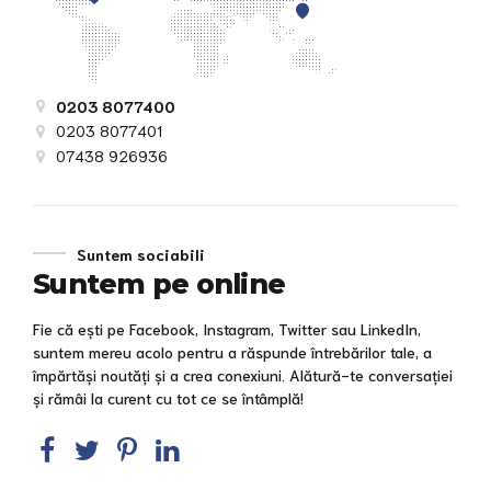
0203 8077400
0203 8077401
07438 926936
Suntem sociabili
Suntem pe online
Fie că ești pe Facebook, Instagram, Twitter sau LinkedIn,
suntem mereu acolo pentru a răspunde întrebărilor tale, a
împărtăși noutăți și a crea conexiuni. Alătură-te conversației
și rămâi la curent cu tot ce se întâmplă!