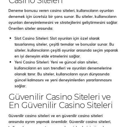
Casino Siteleri
Deneme bonusu veren casino siteleri, kullanıcıların oyunları
denemek için ücretsiz bir şans sunar. Bu siteler, kullanıcıların
oyunları deneyimlemesini ve stratejilerini geliştirmesini sağlar.
Önerilen siteler arasında:
Slot Casino Siteleri: Slot oyunları için özel olarak
tasarlanmış siteler, çeşitli temalar ve bonuslar sunar. Bu
siteler, kullanıcıların çeşitli oyunlar arasında seçim yaparak
en iyi deneyim elde etmelerini sağlar.
Yeni Casino Siteleri: Yeni ve güncel olan siteler,
kullanıcıların en son trendleri ve oyunları denemelerine
olanak tanır. Bu siteler, kullanıcıların oyun dünyasında
güncel kalmasını ve yeni deneyimlerden yararlanmasını
sağlar.
Güvenilir Casino Siteleri ve
En Güvenilir Casino Siteleri
Güvenilir casino siteleri ve en güvenilir casino siteleri
arasında ayrım yapmak önemlidir. Güvenilir casino siteleri,