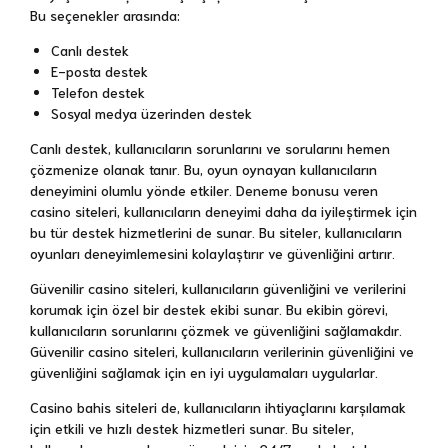
Bu seçenekler arasında:
Canlı destek
E-posta destek
Telefon destek
Sosyal medya üzerinden destek
Canlı destek, kullanıcıların sorunlarını ve sorularını hemen
çözmenize olanak tanır. Bu, oyun oynayan kullanıcıların
deneyimini olumlu yönde etkiler. Deneme bonusu veren
casino siteleri, kullanıcıların deneyimi daha da iyileştirmek için
bu tür destek hizmetlerini de sunar. Bu siteler, kullanıcıların
oyunları deneyimlemesini kolaylaştırır ve güvenliğini artırır.
Güvenilir casino siteleri, kullanıcıların güvenliğini ve verilerini
korumak için özel bir destek ekibi sunar. Bu ekibin görevi,
kullanıcıların sorunlarını çözmek ve güvenliğini sağlamakdır.
Güvenilir casino siteleri, kullanıcıların verilerinin güvenliğini ve
güvenliğini sağlamak için en iyi uygulamaları uygularlar.
Casino bahis siteleri de, kullanıcıların ihtiyaçlarını karşılamak
için etkili ve hızlı destek hizmetleri sunar. Bu siteler,