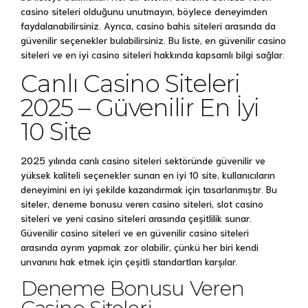
casino siteleri olduğunu unutmayın, böylece deneyimden
faydalanabilirsiniz. Ayrıca, casino bahis siteleri arasında da
güvenilir seçenekler bulabilirsiniz. Bu liste, en güvenilir casino
siteleri ve en iyi casino siteleri hakkında kapsamlı bilgi sağlar.
Canlı Casino Siteleri
2025 – Güvenilir En İyi
10 Site
2025 yılında canlı casino siteleri sektöründe güvenilir ve
yüksek kaliteli seçenekler sunan en iyi 10 site, kullanıcıların
deneyimini en iyi şekilde kazandırmak için tasarlanmıştır. Bu
siteler, deneme bonusu veren casino siteleri, slot casino
siteleri ve yeni casino siteleri arasında çeşitlilik sunar.
Güvenilir casino siteleri ve en güvenilir casino siteleri
arasında ayrım yapmak zor olabilir, çünkü her biri kendi
unvanını hak etmek için çeşitli standartları karşılar.
Deneme Bonusu Veren