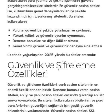
kullanıcıların para yatırma ve çekme işlemlerini güvenle
gerçekleştirebilecekleri sitelerdir. En güvenilir casino siteleri
ise, kullanıcıların genel deneyimlerini en iyi şekilde
kazandırmak için tasarlanmış sitelerdir. Bu siteler,
kullanıcıların:
Paranın güvenli bir şekilde yatırılması ve çekilmesi,
Yüksek kaliteli ve güvenilir oyunlar oynanması,
Deneme bonusları ve diğer ödüller alması,
Genel olarak güvenli ve güvenilir bir deneyim elde etmesi
üzerinde yoğunlaşırlar. 2025 yılında bu siteler arasında:
Güvenlik ve Şifreleme
Özellikleri
Güvenlik ve şifreleme özellikleri, canlı casino sitelerinin en
önemli özelliklerinden biridir. Deneme bonusu veren casino
siteleri, en iyi ve yeni casino siteleri arasında güvenliği en üst
sıraya koymaktadır. Bu siteler, kullanıcıların bilgilerinin ve para
transferlerinin güvenliğini sağlamak için çeşitli güvenlik
önlemlerini uygulamaktadır. Güvenilir casino siteleri, SSL