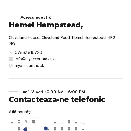
Adresa noastră:
Hemel Hempstead,
Cleveland House, Cleveland Road, Hemel Hempstead, HP2
7EY
07883916720
info@myaccountax.uk
myaccountax.uk
Luni-Vineri 10:00 AM - 6:00 PM
Contacteaza-ne telefonic
Află noutăți