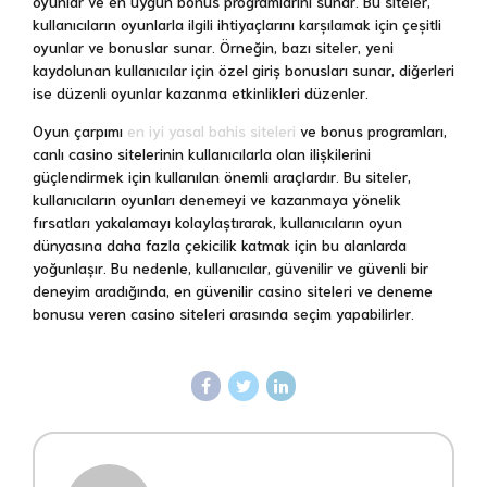
oyunlar ve en uygun bonus programlarını sunar. Bu siteler,
kullanıcıların oyunlarla ilgili ihtiyaçlarını karşılamak için çeşitli
oyunlar ve bonuslar sunar. Örneğin, bazı siteler, yeni
kaydolunan kullanıcılar için özel giriş bonusları sunar, diğerleri
ise düzenli oyunlar kazanma etkinlikleri düzenler.
Oyun çarpımı
en iyi yasal bahis siteleri
ve bonus programları,
canlı casino sitelerinin kullanıcılarla olan ilişkilerini
güçlendirmek için kullanılan önemli araçlardır. Bu siteler,
kullanıcıların oyunları denemeyi ve kazanmaya yönelik
fırsatları yakalamayı kolaylaştırarak, kullanıcıların oyun
dünyasına daha fazla çekicilik katmak için bu alanlarda
yoğunlaşır. Bu nedenle, kullanıcılar, güvenilir ve güvenli bir
deneyim aradığında, en güvenilir casino siteleri ve deneme
bonusu veren casino siteleri arasında seçim yapabilirler.