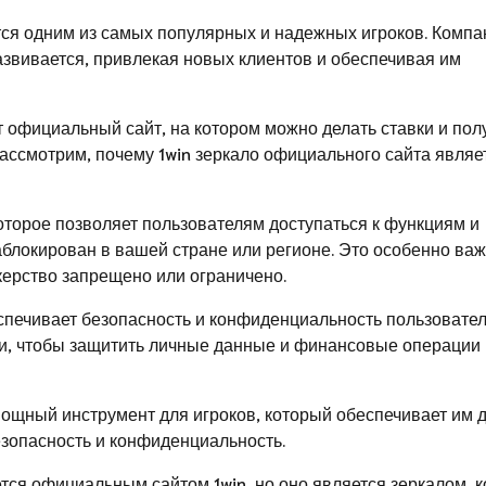
тся одним из самых популярных и надежных игроков. Компа
развивается, привлекая новых клиентов и обеспечивая им
ет официальный сайт, на котором можно делать ставки и пол
рассмотрим, почему 1win зеркало официального сайта являе
которое позволяет пользователям доступаться к функциям и
заблокирован в вашей стране или регионе. Это особенно ва
керство запрещено или ограничено.
еспечивает безопасность и конфиденциальность пользовател
ти, чтобы защитить личные данные и финансовые операции
мощный инструмент для игроков, который обеспечивает им д
езопасность и конфиденциальность.
ется официальным сайтом 1win, но оно является зеркалом, 