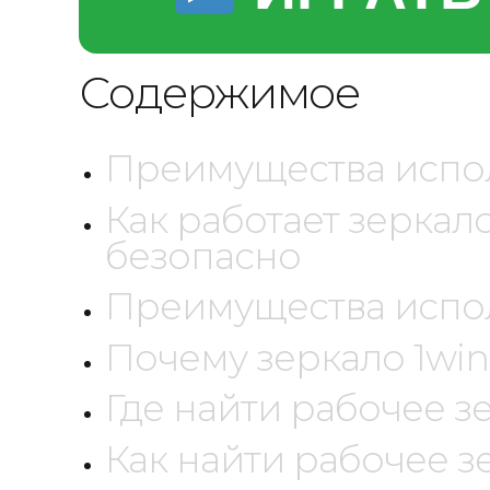
Содержимое
Преимущества испол
Как работает зеркал
безопасно
Преимущества испол
Почему зеркало 1wi
Где найти рабочее з
Как найти рабочее з