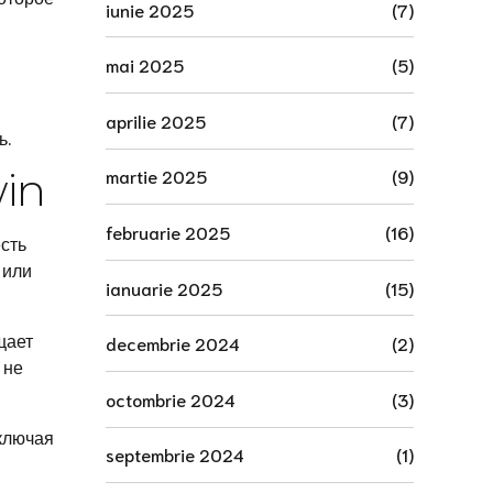
iunie 2025
(7)
mai 2025
(5)
aprilie 2025
(7)
ь.
in
martie 2025
(9)
februarie 2025
(16)
сть
 или
ianuarie 2025
(15)
щает
decembrie 2024
(2)
 не
octombrie 2024
(3)
включая
septembrie 2024
(1)