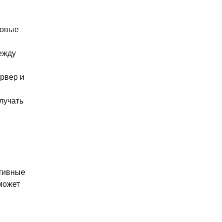
совые
ежду
ервер и
лучать
ртивные
 может