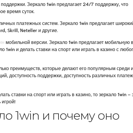
оддержки. Зеркало 1win предлагает 24/7 поддержку, что
ое время суток.
ичных платежных систем. Зеркало 1win предлагает широки
 Skrill, Neteller и другие.
ин
мобильной версии. Зеркало 1win предлагает мобильную 
ло 1win и делать ставки на спорт или играть в казино с любо
олько преимуществ, которые делают его популярным среди и
кций, доступность поддержки, доступность различных плате
ть ставки на спорт или играть в казино, то зеркало 1win –
 игрой!
ло 1win и почему оно