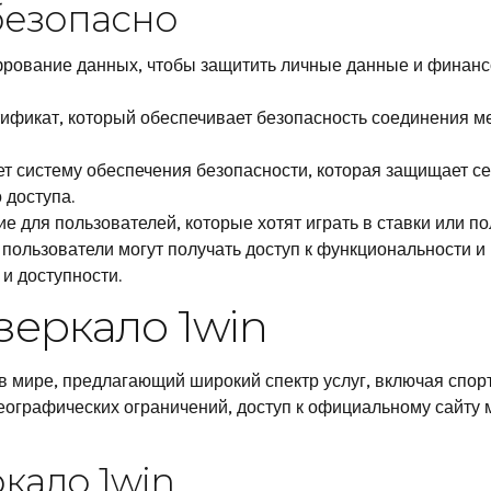
безопасно
фрование данных, чтобы защитить личные данные и финан
тификат, который обеспечивает безопасность соединения м
ет систему обеспечения безопасности, которая защищает с
 доступа.
е для пользователей, которые хотят играть в ставки или по
 пользователи могут получать доступ к функциональности и
 и доступности.
зеркало 1win
 в мире, предлагающий широкий спектр услуг, включая спо
а географических ограничений, доступ к официальному сайту
кало 1win