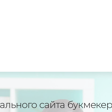
e, Cleveland Road, Hemel Hempstead, HP2 7EY
Express
i
MyAccounTax
ального сайта букмекер