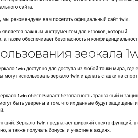
ального сайта.
ах, мы рекомендуем вам посетить официальный сайт 1win.
а является важным инструментом для игроков, который
n, а также обеспечивает безопасность и конфиденциальност
ользования зеркала 1w
ало 1win доступно для доступа из любой точки мира, где е
ны могут использовать зеркало 1win и делать ставки на спорт
еркало 1win обеспечивает безопасность транзакций и защи
 могут быть уверены в том, что их данные будут защищены и
й.
кций. Зеркало 1win предлагает широкий спектр функций, 
но, а также получать бонусы и участие в акциях.