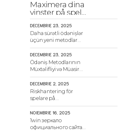
Maximera dina
vinster på spel
genom smarta
DECEMBRIE 23, 2025
strategier och
Daha sürətli ödənişlər
tips
üçün yeni metodlar
tədqiqatı
DECEMBRIE 23, 2025
Ödəniş Metodlarının
Müxtəlifliyi və Müasir
Tələblərə Uyğunluğu
DECEMBRIE 2, 2025
Riskhantering för
spelare på
internationella
plattformar och
NOIEMBRIE 16, 2025
strategier för säkerhet
1win зеркало
официального сайта
букмекера рабочее на