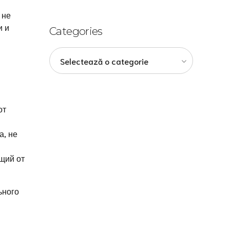
 не
и и
Categories
Selectează o categorie
от
а, не
щий от
ьного