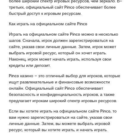
более широкий спектр игровых ресурсов, чем зеркало. В-
третьих, официальный сайт Pinco обеспечивает более
быстрый доступ к игровым ресурсам.
Как играть на официальном сайте Pinco
Играть на официальном сайте Pinco можно в несколько
шагов. Сначала, игрок должен зарегистрироваться на
сайте, указав свои личные данные. Затем, игрок может
выбрать игровой ресурс, который он хочет играть.
Наконец, игрок может начать играть, используя свои
кредиты или депозит.
Pinco казино – это отличный выбор для игроков, которые
ищут развлекательные и финансовые возможности
онлайн. Официальный сайт Pinco обеспечивает
безопасность и конфиденциальность игроков, а также
предлагает игрокам широкий спектр игровых ресурсов.
Если вы хотите играть на официальном сайте Pinco, то
вам нужно зарегистрироваться на сайте, указав свои
личные данные. Затем, вы можете выбрать игровой
ресурс, который вы хотите играть, и начать играть.