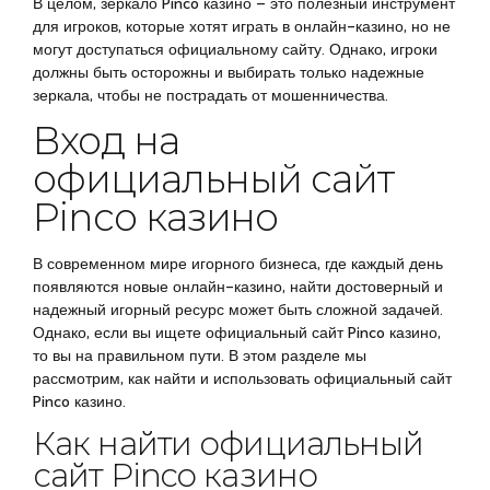
В целом, зеркало Pinco казино – это полезный инструмент
для игроков, которые хотят играть в онлайн-казино, но не
могут доступаться официальному сайту. Однако, игроки
должны быть осторожны и выбирать только надежные
зеркала, чтобы не пострадать от мошенничества.
Вход на
официальный сайт
Pinco казино
В современном мире игорного бизнеса, где каждый день
появляются новые онлайн-казино, найти достоверный и
надежный игорный ресурс может быть сложной задачей.
Однако, если вы ищете официальный сайт Pinco казино,
то вы на правильном пути. В этом разделе мы
рассмотрим, как найти и использовать официальный сайт
Pinco казино.
Как найти официальный
сайт Pinco казино