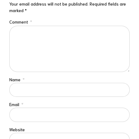
Your email address will not be published. Required fields are
marked *
Comment
*
Name
*
Email
*
Website