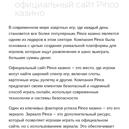
официальный сайт Pinco
казино
В современном мире азартных игр, где каждый день
становится все более популярным, Pinco казино является
одним из лидеров в этом секторе. Компания Pinco была
основана с целью создания уникальной платформы для
игроков, которые ищут развлечение и шанс выиграть
большие суммы денег.
Официальный сайт Pinco казино – это место, где игроки
могут найти широкий спектр игр, включая слоты,
карточные игры, рулетку и другие. Компания Pinco
предлагает своим клиентам безопасный и надежный
способ играть онлайн, используя современные
технологии и системы безопасности.
Один из ключевых факторов успеха Pinco казино – это его
зеркало. Зеркало Pinco – это дополнительный ресурс,
который позволяет игрокам играть на официальном
сайте, но с использованием зеркала. Это обеспечивает