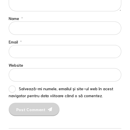
Name
*
Email
*
Website
Salvează-mi numele, emailul și site-ul web în acest
navigator pentru data viitoare când o să comentez.
Post Comment