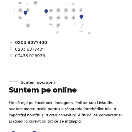
0203 8077400
0203 8077401
07438 926936
Suntem sociabili
Suntem pe online
Fie că ești pe Facebook, Instagram, Twitter sau LinkedIn,
suntem mereu acolo pentru a răspunde întrebărilor tale, a
împărtăși noutăți și a crea conexiuni. Alătură-te conversației
și rămâi la curent cu tot ce se întâmplă!