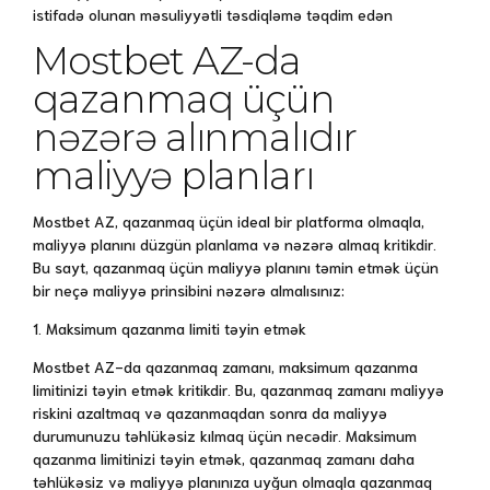
istifadə olunan məsuliyyətli təsdiqləmə təqdim edən
Mostbet AZ-da
qazanmaq üçün
nəzərə alınmalıdır
maliyyə planları
Mostbet AZ, qazanmaq üçün ideal bir platforma olmaqla,
maliyyə planını düzgün planlama və nəzərə almaq kritikdir.
Bu sayt, qazanmaq üçün maliyyə planını təmin etmək üçün
bir neçə maliyyə prinsibini nəzərə almalısınız:
1. Maksimum qazanma limiti təyin etmək
Mostbet AZ-da qazanmaq zamanı, maksimum qazanma
limitinizi təyin etmək kritikdir. Bu, qazanmaq zamanı maliyyə
riskini azaltmaq və qazanmaqdan sonra da maliyyə
durumunuzu təhlükəsiz kılmaq üçün necədir. Maksimum
qazanma limitinizi təyin etmək, qazanmaq zamanı daha
təhlükəsiz və maliyyə planınıza uyğun olmaqla qazanmaq