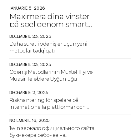
IANUARIE 5, 2026
Maximera dina vinster
på spel genom smarta
strategier och tips
DECEMBRIE 23, 2025
Daha sürətli ödənişlər üçün yeni
metodlar tədqiqatı
DECEMBRIE 23, 2025
Ödəniş Metodlarının Müxtəlifliyi və
Müasir Tələblərə Uyğunluğu
DECEMBRIE 2, 2025
Riskhantering för spelare på
internationella plattformar och
strategier för säkerhet
NOIEMBRIE 16, 2025
1win зеркало официального сайта
букмекера рабочее на