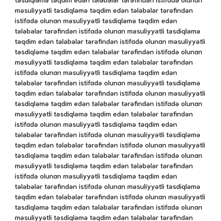
məsuliyyətli təsdiqləmə təqdim edən tələbələr tərəfindən
istifadə olunan məsuliyyətli təsdiqləmə təqdim edən
tələbələr tərəfindən istifadə olunan məsuliyyətli təsdiqləmə
təqdim edən tələbələr tərəfindən istifadə olunan məsuliyyətli
təsdiqləmə təqdim edən tələbələr tərəfindən istifadə olunan
məsuliyyətli təsdiqləmə təqdim edən tələbələr tərəfindən
istifadə olunan məsuliyyətli təsdiqləmə təqdim edən
tələbələr tərəfindən istifadə olunan məsuliyyətli təsdiqləmə
təqdim edən tələbələr tərəfindən istifadə olunan məsuliyyətli
təsdiqləmə təqdim edən tələbələr tərəfindən istifadə olunan
məsuliyyətli təsdiqləmə təqdim edən tələbələr tərəfindən
istifadə olunan məsuliyyətli təsdiqləmə təqdim edən
tələbələr tərəfindən istifadə olunan məsuliyyətli təsdiqləmə
təqdim edən tələbələr tərəfindən istifadə olunan məsuliyyətli
təsdiqləmə təqdim edən tələbələr tərəfindən istifadə olunan
məsuliyyətli təsdiqləmə təqdim edən tələbələr tərəfindən
istifadə olunan məsuliyyətli təsdiqləmə təqdim edən
tələbələr tərəfindən istifadə olunan məsuliyyətli təsdiqləmə
təqdim edən tələbələr tərəfindən istifadə olunan məsuliyyətli
təsdiqləmə təqdim edən tələbələr tərəfindən istifadə olunan
məsuliyyətli təsdiqləmə təqdim edən tələbələr tərəfindən