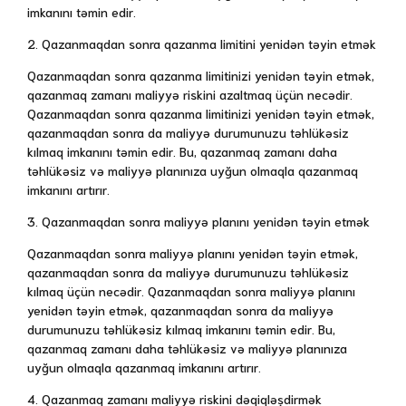
imkanını təmin edir.
2. Qazanmaqdan sonra qazanma limitini yenidən təyin etmək
Qazanmaqdan sonra qazanma limitinizi yenidən təyin etmək,
qazanmaq zamanı maliyyə riskini azaltmaq üçün necədir.
Qazanmaqdan sonra qazanma limitinizi yenidən təyin etmək,
qazanmaqdan sonra da maliyyə durumunuzu təhlükəsiz
kılmaq imkanını təmin edir. Bu, qazanmaq zamanı daha
təhlükəsiz və maliyyə planınıza uyğun olmaqla qazanmaq
imkanını artırır.
3. Qazanmaqdan sonra maliyyə planını yenidən təyin etmək
Qazanmaqdan sonra maliyyə planını yenidən təyin etmək,
qazanmaqdan sonra da maliyyə durumunuzu təhlükəsiz
kılmaq üçün necədir. Qazanmaqdan sonra maliyyə planını
yenidən təyin etmək, qazanmaqdan sonra da maliyyə
durumunuzu təhlükəsiz kılmaq imkanını təmin edir. Bu,
qazanmaq zamanı daha təhlükəsiz və maliyyə planınıza
uyğun olmaqla qazanmaq imkanını artırır.
4. Qazanmaq zamanı maliyyə riskini dəqiqləşdirmək