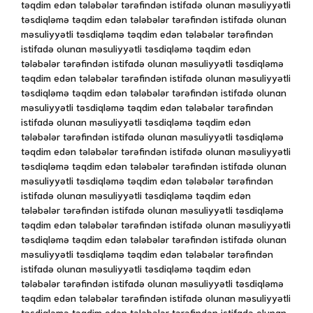
təqdim edən tələbələr tərəfindən istifadə olunan məsuliyyətli
təsdiqləmə təqdim edən tələbələr tərəfindən istifadə olunan
məsuliyyətli təsdiqləmə təqdim edən tələbələr tərəfindən
istifadə olunan məsuliyyətli təsdiqləmə təqdim edən
tələbələr tərəfindən istifadə olunan məsuliyyətli təsdiqləmə
təqdim edən tələbələr tərəfindən istifadə olunan məsuliyyətli
təsdiqləmə təqdim edən tələbələr tərəfindən istifadə olunan
məsuliyyətli təsdiqləmə təqdim edən tələbələr tərəfindən
istifadə olunan məsuliyyətli təsdiqləmə təqdim edən
tələbələr tərəfindən istifadə olunan məsuliyyətli təsdiqləmə
təqdim edən tələbələr tərəfindən istifadə olunan məsuliyyətli
təsdiqləmə təqdim edən tələbələr tərəfindən istifadə olunan
məsuliyyətli təsdiqləmə təqdim edən tələbələr tərəfindən
istifadə olunan məsuliyyətli təsdiqləmə təqdim edən
tələbələr tərəfindən istifadə olunan məsuliyyətli təsdiqləmə
təqdim edən tələbələr tərəfindən istifadə olunan məsuliyyətli
təsdiqləmə təqdim edən tələbələr tərəfindən istifadə olunan
məsuliyyətli təsdiqləmə təqdim edən tələbələr tərəfindən
istifadə olunan məsuliyyətli təsdiqləmə təqdim edən
tələbələr tərəfindən istifadə olunan məsuliyyətli təsdiqləmə
təqdim edən tələbələr tərəfindən istifadə olunan məsuliyyətli
təsdiqləmə təqdim edən tələbələr tərəfindən istifadə olunan