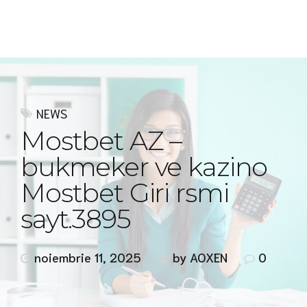
Express MyAccounTax
NEWS
Mostbet AZ –
bukmeker ve kazino
Mostbet Giri rsmi
sayt.3895
noiembrie 11, 2025
by AOXEN
0