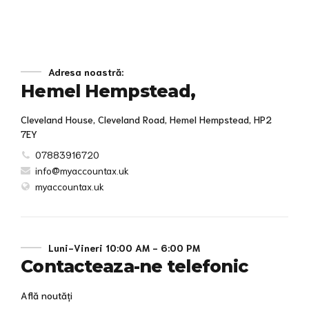
Adresa noastră:
Hemel Hempstead,
Cleveland House, Cleveland Road, Hemel Hempstead, HP2
7EY
07883916720
info@myaccountax.uk
myaccountax.uk
Luni-Vineri 10:00 AM - 6:00 PM
Contacteaza-ne telefonic
Află noutăți