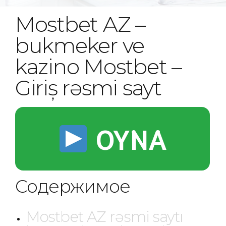
Mostbet AZ –
bukmeker ve
kazino Mostbet –
Giriş rəsmi sayt
OYNA
Содержимое
Mostbet AZ rəsmi saytı