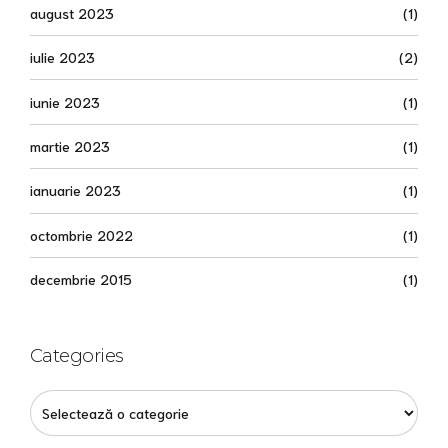
august 2023
(1)
iulie 2023
(2)
iunie 2023
(1)
martie 2023
(1)
ianuarie 2023
(1)
octombrie 2022
(1)
decembrie 2015
(1)
Categories