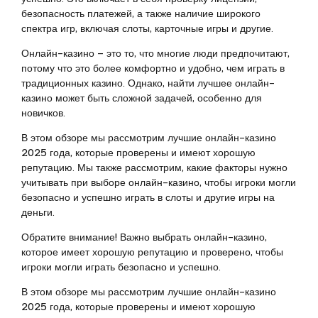
безопасность платежей, а также наличие широкого
спектра игр, включая слоты, карточные игры и другие.
Онлайн-казино – это то, что многие люди предпочитают,
потому что это более комфортно и удобно, чем играть в
традиционных казино. Однако, найти лучшее онлайн-
казино может быть сложной задачей, особенно для
новичков.
В этом обзоре мы рассмотрим лучшие онлайн-казино
2025 года, которые проверены и имеют хорошую
репутацию. Мы также рассмотрим, какие факторы нужно
учитывать при выборе онлайн-казино, чтобы игроки могли
безопасно и успешно играть в слоты и другие игры на
деньги.
Обратите внимание! Важно выбрать онлайн-казино,
которое имеет хорошую репутацию и проверено, чтобы
игроки могли играть безопасно и успешно.
В этом обзоре мы рассмотрим лучшие онлайн-казино
2025 года, которые проверены и имеют хорошую