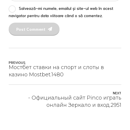
Salvează-mi numele, emailul și site-ul web în acest
navigator pentru data viitoare când o să comentez.
Post Comment
PREVIOUS
Мостбет ставки на спорт и слоты в
казино Mostbet.1480
NEXT
- Официальный сайт Pinco играть
онлайн Зеркало и вход.2951