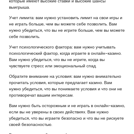
которые имеют высокие ставки и высокие шансы
выигрыша.
Учет лимита: вам нужно установить лимит на свои игры и
не играть больше, чем вы можете себе позволить. Вам
нужно убедиться, что вы не игрите больше, чем вы можете
себе позволить.
Учет психологического фактора: вам нужно учитывать
психологический фактор, когда играете в онлайн-казино.
Вам нужно убедиться, что вы не игрите, когда вы
чувствуете стресс или эмоциональный спад.
Обратите внимание на условия: вам нужно внимательно
прочитать условия, которые предлагает казино. Вам
нужно убедиться, что вы понимаете условия и что они не
противоречат вашим интересам.
Вам нужно быть осторожным и не играть в онлайн-казино,
если вы не уверены в своих действиях. Вам нужно
убедиться, что вы играете безопасно и что вы не рискуете
своей безопасностью.