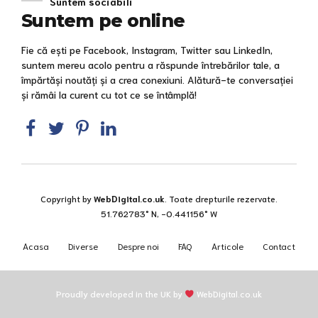
Suntem sociabili
Suntem pe online
Fie că ești pe Facebook, Instagram, Twitter sau LinkedIn,
suntem mereu acolo pentru a răspunde întrebărilor tale, a
împărtăși noutăți și a crea conexiuni. Alătură-te conversației
și rămâi la curent cu tot ce se întâmplă!
Copyright by
WebDigital.co.uk
. Toate drepturile rezervate.
51.762783° N, -0.441156° W
Acasa
Diverse
Despre noi
FAQ
Articole
Contact
Proudly developed in the UK by
WebDigital.co.uk