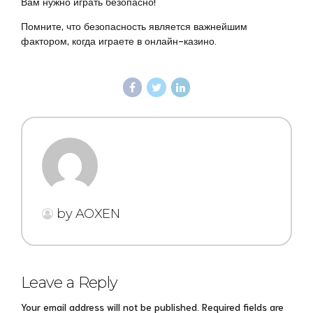
Вам нужно играть безопасно!
Помните, что безопасность является важнейшим
фактором, когда играете в онлайн-казино.
by AOXEN
Leave a Reply
Your email address will not be published. Required fields are