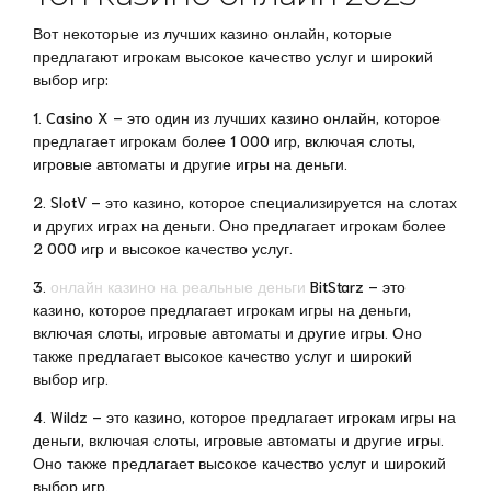
Вот некоторые из лучших казино онлайн, которые
предлагают игрокам высокое качество услуг и широкий
выбор игр:
1. Casino X – это один из лучших казино онлайн, которое
предлагает игрокам более 1 000 игр, включая слоты,
игровые автоматы и другие игры на деньги.
2. SlotV – это казино, которое специализируется на слотах
и других играх на деньги. Оно предлагает игрокам более
2 000 игр и высокое качество услуг.
3.
онлайн казино на реальные деньги
BitStarz – это
казино, которое предлагает игрокам игры на деньги,
включая слоты, игровые автоматы и другие игры. Оно
также предлагает высокое качество услуг и широкий
выбор игр.
4. Wildz – это казино, которое предлагает игрокам игры на
деньги, включая слоты, игровые автоматы и другие игры.
Оно также предлагает высокое качество услуг и широкий
выбор игр.