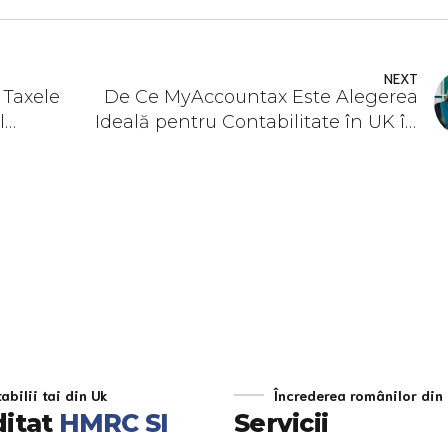
NEXT
 Taxele
De Ce MyAccountax Este Alegerea
l
Ideală pentru Contabilitate în UK în
2025
abilii tai din Uk
Încrederea românilor din
ditat
HMRC SI
Servicii