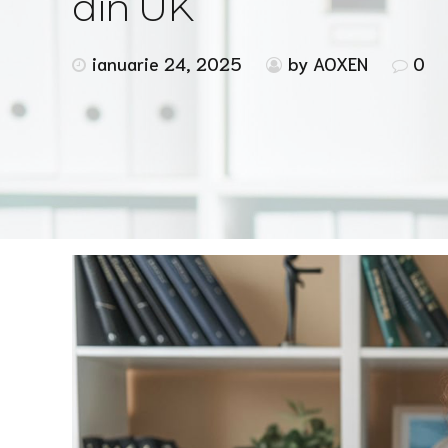
din UK
ianuarie 24, 2025
by AOXEN
0