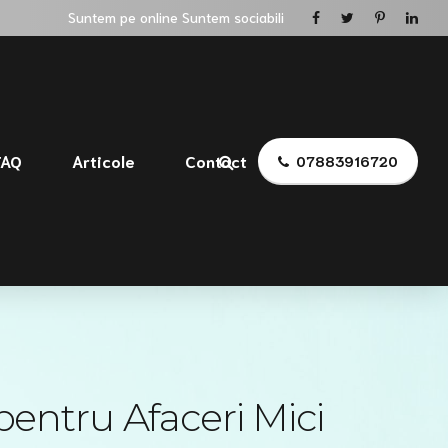
Suntem pe online Suntem sociabili
FAQ
Articole
Contact
07883916720
entru Afaceri Mici