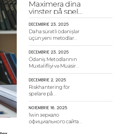
Maximera dina
vinster på spel
genom smarta
DECEMBRIE 23, 2025
strategier och
Daha sürətli ödənişlər
tips
üçün yeni metodlar
tədqiqatı
DECEMBRIE 23, 2025
Ödəniş Metodlarının
Müxtəlifliyi və Müasir
Tələblərə Uyğunluğu
DECEMBRIE 2, 2025
Riskhantering för
spelare på
internationella
plattformar och
NOIEMBRIE 16, 2025
strategier för säkerhet
1win зеркало
официального сайта
букмекера рабочее на
tax
.