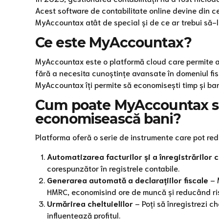
Acest software de contabilitate online devine din ce
MyAccountax atât de special și de ce ar trebui să-l
Ce este MyAccountax?
MyAccountax este o platformă cloud care permite ant
fără a necesita cunoștințe avansate în domeniul fisc
MyAccountax îți permite să economisești timp și ban
Cum poate MyAccountax să 
economisească bani?
Platforma oferă o serie de instrumente care pot red
Automatizarea facturilor și a înregistrărilor 
corespunzător în registrele contabile.
Generarea automată a declarațiilor fiscale
– 
HMRC, economisind ore de muncă și reducând ris
Urmărirea cheltuielilor
– Poți să înregistrezi ch
influențează profitul.