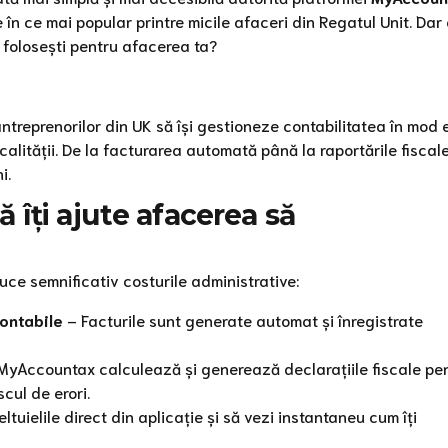
 în ce mai popular printre micile afaceri din Regatul Unit. Dar
 folosești pentru afacerea ta?
reprenorilor din UK să își gestioneze contabilitatea în mod e
alității. De la facturarea automată până la raportările fiscale
i.
îți ajute afacerea să
uce semnificativ costurile administrative:
contabile
– Facturile sunt generate automat și înregistrate
MyAccountax calculează și generează declarațiile fiscale pe
cul de erori.
eltuielile direct din aplicație și să vezi instantaneu cum îți