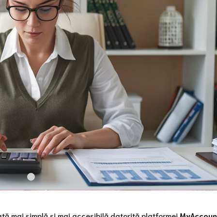
ată mai simplă și mai accesibilă datorită platformei
MyAccoun