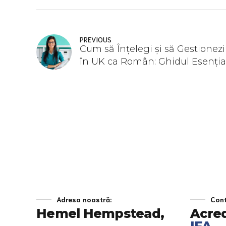
PREVIOUS
Cum să Înțelegi și să Gestionezi
în UK ca Român: Ghidul Esenția
pentru 2025
Adresa noastră:
Cont
Hemel Hempstead,
Acre
IFA