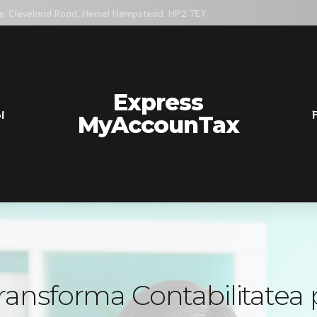
e, Cleveland Road, Hemel Hempstead, HP2 7EY
Express
i
MyAccounTax
nsforma Contabilitatea p