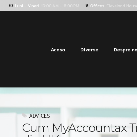
Luni - Vineri
10:00 AM - 6:00 PM
Offices
Cleveland Hous
Acasa
Diverse
Despre no
ADVICES
Cum MyAccountax Tra