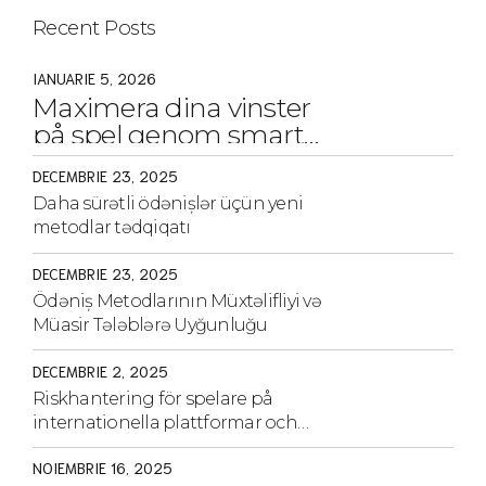
Recent Posts
IANUARIE 5, 2026
Maximera dina vinster
på spel genom smarta
strategier och tips
DECEMBRIE 23, 2025
Daha sürətli ödənişlər üçün yeni
metodlar tədqiqatı
DECEMBRIE 23, 2025
Ödəniş Metodlarının Müxtəlifliyi və
Müasir Tələblərə Uyğunluğu
DECEMBRIE 2, 2025
Riskhantering för spelare på
internationella plattformar och
strategier för säkerhet
NOIEMBRIE 16, 2025