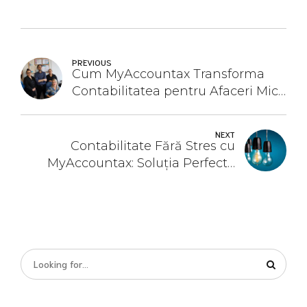
PREVIOUS
Cum MyAccountax Transforma
Contabilitatea pentru Afaceri Mici
din UK
NEXT
Contabilitate Fără Stres cu
MyAccountax: Soluția Perfectă
pentru Antreprenori în UK