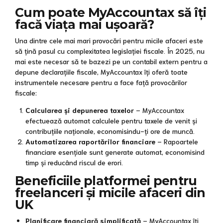
Cum poate MyAccountax să îți
facă viața mai ușoară?
Una dintre cele mai mari provocări pentru micile afaceri este
să țină pasul cu complexitatea legislației fiscale. În 2025, nu
mai este necesar să te bazezi pe un contabil extern pentru a
depune declarațiile fiscale, MyAccountax îți oferă toate
instrumentele necesare pentru a face față provocărilor
fiscale:
Calcularea și depunerea taxelor
– MyAccountax
efectuează automat calculele pentru taxele de venit și
contribuțiile naționale, economisindu-ți ore de muncă.
Automatizarea raportărilor financiare
– Rapoartele
financiare esențiale sunt generate automat, economisind
timp și reducând riscul de erori.
Beneficiile platformei pentru
freelanceri și micile afaceri din
UK
Planificare financiară simplificată
– MyAccountax îți