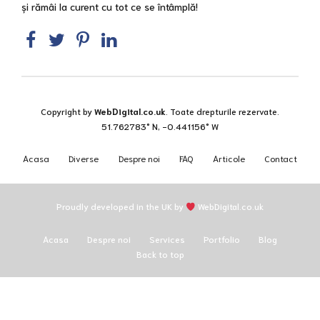
și rămâi la curent cu tot ce se întâmplă!
Copyright by
WebDigital.co.uk
. Toate drepturile rezervate.
51.762783° N, -0.441156° W
Acasa
Diverse
Despre noi
FAQ
Articole
Contact
Proudly developed in the UK by
WebDigital.co.uk
Acasa
Despre noi
Services
Portfolio
Blog
Back to top