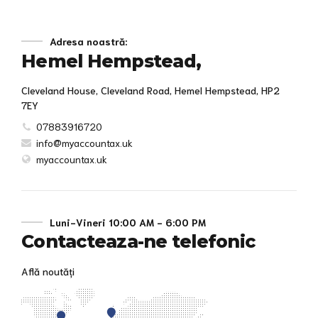
Adresa noastră:
Hemel Hempstead,
Cleveland House, Cleveland Road, Hemel Hempstead, HP2
7EY
07883916720
info@myaccountax.uk
myaccountax.uk
Luni-Vineri 10:00 AM - 6:00 PM
Contacteaza-ne telefonic
Află noutăți