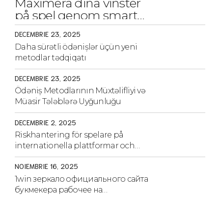
Maximera dina vinster
på spel genom smarta
strategier och tips
DECEMBRIE 23, 2025
Daha sürətli ödənişlər üçün yeni
metodlar tədqiqatı
DECEMBRIE 23, 2025
Ödəniş Metodlarının Müxtəlifliyi və
Müasir Tələblərə Uyğunluğu
DECEMBRIE 2, 2025
Riskhantering för spelare på
internationella plattformar och
strategier för säkerhet
NOIEMBRIE 16, 2025
1win зеркало официального сайта
букмекера рабочее на
сегодня.1970