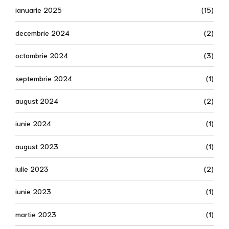
ianuarie 2025
(15)
decembrie 2024
(2)
octombrie 2024
(3)
septembrie 2024
(1)
august 2024
(2)
iunie 2024
(1)
august 2023
(1)
iulie 2023
(2)
iunie 2023
(1)
martie 2023
(1)