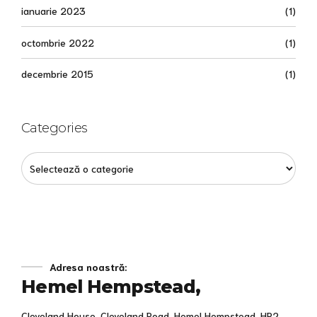
ianuarie 2023
(1)
octombrie 2022
(1)
decembrie 2015
(1)
Categories
Adresa noastră:
Hemel Hempstead,
Cleveland House, Cleveland Road, Hemel Hempstead, HP2