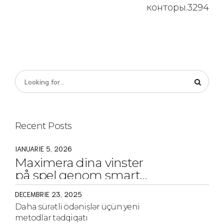
конторы.3294
Recent Posts
IANUARIE 5, 2026
Maximera dina vinster
på spel genom smarta
strategier och tips
DECEMBRIE 23, 2025
Daha sürətli ödənişlər üçün yeni
metodlar tədqiqatı