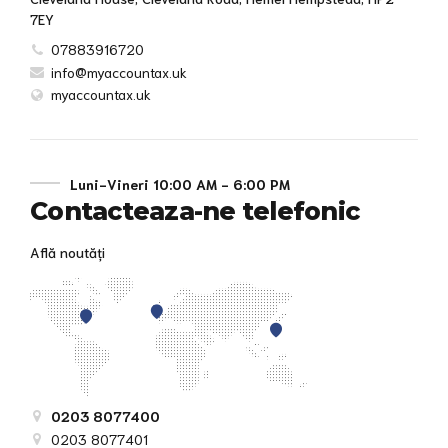
7EY
07883916720
info@myaccountax.uk
myaccountax.uk
Luni-Vineri 10:00 AM - 6:00 PM
Contacteaza-ne telefonic
Află noutăți
0203 8077400
0203 8077401