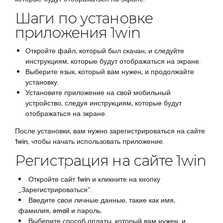
Шаги по установке
приложения 1win
Откройте файл, который был скачан, и следуйте
инструкциям, которые будут отображаться на экране.
Выберите язык, который вам нужен, и продолжайте
установку.
Установите приложение на свой мобильный
устройство, следуя инструкциям, которые будут
отображаться на экране.
После установки, вам нужно зарегистрироваться на сайте
1win, чтобы начать использовать приложение.
Регистрация на сайте 1win
Откройте сайт 1win и кликните на кнопку
„Зарегистрироваться”.
Введите свои личные данные, такие как имя,
фамилия, email и пароль.
Выберите способ оплаты, который вам нужен, и