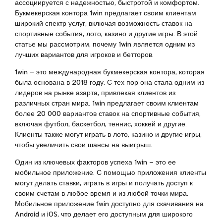
ассоциируется с надежностью, быстротой и комфортом.
Букмекерская контора 1win предлагает своим клиентам
широкий спектр услуг, включая возможность ставок на
спортивные события, лото, казино и другие игры. В этой
статье мы рассмотрим, почему 1win является одним из
лучших вариантов для игроков и бетторов.
1win – это международная букмекерская контора, которая
была основана в 2018 году. С тех пор она стала одним из
лидеров на рынке азарта, привлекая клиентов из
различных стран мира. 1win предлагает своим клиентам
более 20 000 вариантов ставок на спортивные события,
включая футбол, баскетбол, теннис, хоккей и другие.
Клиенты также могут играть в лото, казино и другие игры,
чтобы увеличить свои шансы на выигрыш.
Один из ключевых факторов успеха 1win – это ее
мобильное приложение. С помощью приложения клиенты
могут делать ставки, играть в игры и получать доступ к
своим счетам в любое время и из любой точки мира.
Мобильное приложение 1win доступно для скачивания на
Android и iOS, что делает его доступным для широкого