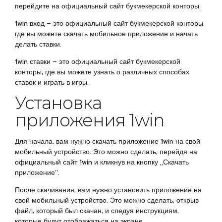
перейдите на официальный сайт букмекерской конторы.
1win вход – это официальный сайт букмекерской конторы,
где вы можете скачать мобильное приложение и начать
делать ставки.
1win ставки – это официальный сайт букмекерской
конторы, где вы можете узнать о различных способах
ставок и играть в игры.
Установка
приложения 1win
Для начала, вам нужно скачать приложение 1win на свой
мобильный устройство. Это можно сделать, перейдя на
официальный сайт 1win и кликнув на кнопку „Скачать
приложение”.
После скачивания, вам нужно установить приложение на
свой мобильный устройство. Это можно сделать, открыв
файл, который был скачан, и следуя инструкциям,
которые будут отображаться на экране.