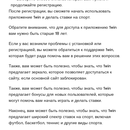
продолжайте регистрацию.
После регистрации, вы сможете начать использовать
приложение 1win и делать ставки на спорт.
Обратите внимание, что для доступа к приложению 1win
вам нужно быть старше 18 лет.
Если у вас возникли проблемы с установкой или
регистрацией, вы можете обратиться к поддержке 1win,
которая будет рада помочь вам в решении этих вопросов.
Также, вам может быть полезно, чтобы знать, что 1win
предлагает зеркало, которое позволяет доступаться к
сайту, если основной сайт заблокирован.
Также, вам может быть полезно, чтобы знать, что 1win
предлагает бонусы для новых пользователей, которые
могут помочь вам начать играть и делать ставки.
Наконец, вам может быть полезно, чтобы знать, что 1win
предлагает широкий спектр ставок на спорт, включая
футбол, баскетбол, теннис и другие виды спорта.