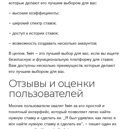
которые делают его лучшим выбором для вас:
– высокие коэффициенты;
– широкий спектр ставок;
– доступ к истории ставок;
– возможность создавать несколько аккаунтов;
В целом, 1win – это лучший выбор для вас, если вы ищете
безопасную и функциональную платформу для ставок.
Вам доступны несколько преимуществ, которые делают
его лучшим выбором для вас.
Отзывы и оценки
пользователей
Многие пользователи хвалят 1win за его простой и
понятный интерфейс, который позволяет легко найти
нужную ставку и сделать ее. „Я был удивлен, как легко я
мог найти нужную ставку и сделать ее”, – пишет один из