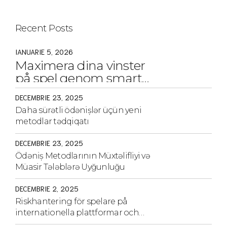
Recent Posts
IANUARIE 5, 2026
Maximera dina vinster
på spel genom smarta
strategier och tips
DECEMBRIE 23, 2025
Daha sürətli ödənişlər üçün yeni
metodlar tədqiqatı
DECEMBRIE 23, 2025
Ödəniş Metodlarının Müxtəlifliyi və
Müasir Tələblərə Uyğunluğu
DECEMBRIE 2, 2025
Riskhantering för spelare på
internationella plattformar och
strategier för säkerhet