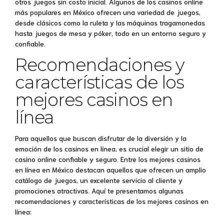
otros juegos sin costo inicial. Algunos de los casinos online
más populares en México ofrecen una variedad de juegos,
desde clásicos como la ruleta y las máquinas tragamonedas
hasta juegos de mesa y póker, todo en un entorno seguro y
confiable.
Recomendaciones y
características de los
mejores casinos en
línea
Para aquellos que buscan disfrutar de la diversión y la
emoción de los casinos en línea, es crucial elegir un sitio de
casino online confiable y seguro. Entre los mejores casinos
en línea en México destacan aquellos que ofrecen un amplio
catálogo de juegos, un excelente servicio al cliente y
promociones atractivas. Aquí te presentamos algunas
recomendaciones y características de los mejores casinos en
línea: