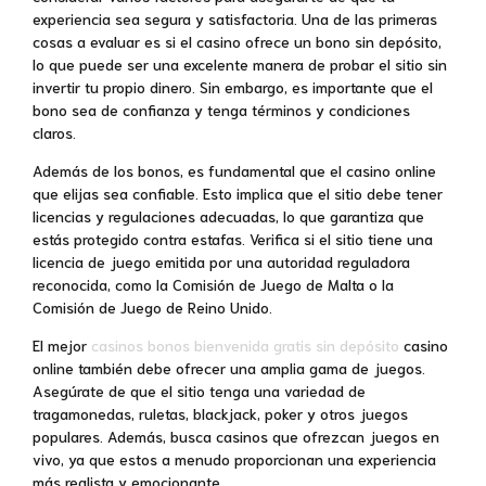
experiencia sea segura y satisfactoria. Una de las primeras
cosas a evaluar es si el casino ofrece un bono sin depósito,
lo que puede ser una excelente manera de probar el sitio sin
invertir tu propio dinero. Sin embargo, es importante que el
bono sea de confianza y tenga términos y condiciones
claros.
Además de los bonos, es fundamental que el casino online
que elijas sea confiable. Esto implica que el sitio debe tener
licencias y regulaciones adecuadas, lo que garantiza que
estás protegido contra estafas. Verifica si el sitio tiene una
licencia de juego emitida por una autoridad reguladora
reconocida, como la Comisión de Juego de Malta o la
Comisión de Juego de Reino Unido.
El mejor
casinos bonos bienvenida gratis sin depósito
casino
online también debe ofrecer una amplia gama de juegos.
Asegúrate de que el sitio tenga una variedad de
tragamonedas, ruletas, blackjack, poker y otros juegos
populares. Además, busca casinos que ofrezcan juegos en
vivo, ya que estos a menudo proporcionan una experiencia
más realista y emocionante.