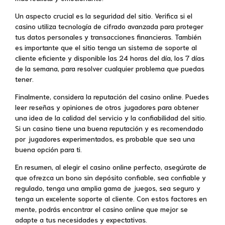
Un aspecto crucial es la seguridad del sitio. Verifica si el
casino utiliza tecnología de cifrado avanzada para proteger
tus datos personales y transacciones financieras. También
es importante que el sitio tenga un sistema de soporte al
cliente eficiente y disponible las 24 horas del día, los 7 días
de la semana, para resolver cualquier problema que puedas
tener.
Finalmente, considera la reputación del casino online. Puedes
leer reseñas y opiniones de otros jugadores para obtener
una idea de la calidad del servicio y la confiabilidad del sitio.
Si un casino tiene una buena reputación y es recomendado
por jugadores experimentados, es probable que sea una
buena opción para ti.
En resumen, al elegir el casino online perfecto, asegúrate de
que ofrezca un bono sin depósito confiable, sea confiable y
regulado, tenga una amplia gama de juegos, sea seguro y
tenga un excelente soporte al cliente. Con estos factores en
mente, podrás encontrar el casino online que mejor se
adapte a tus necesidades y expectativas.