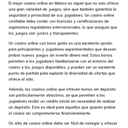
El mejor casino online en México es aquel que no solo ofrece
una gran variedad de juegos, sino que también garantiza la
seguridad y privacidad de sus jugadores. Un casino online
confiable debe contar con licencias y certificaciones de
organismos reguladores internacionales, lo que asegura que
los juegos son justos y transparentes.
Un casino online con bono gratis es una excelente opción
para principiantes y jugadores experimentados que desean
probar nuevos juegos sin invertir dinero real. Estos bonos
permiten a los jugadores familiarizarse con el entorno del
casino y los juegos disponibles, y pueden ser un excelente
punto de partida para explorar la diversidad de ofertas que
ofrece el sitio.
Además, los casinos online que ofrecen bonos sin depósito
son particularmente atractivos, ya que permiten a los
jugadores recibir un crédito inicial sin necesidad de realizar
un depósito. Esto es ideal para aquellos que quieren probar
el casino sin comprometerse financieramente.
Un sitio de casino online debe ser fácil de navegar y ofrecer