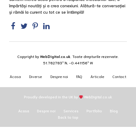
împărtăși noutăți și a crea conexiuni. Alătură-te conversației
și rămâi la curent cu tot ce se întâmplă!
Copyright by
WebDigital.co.uk
. Toate drepturile rezervate.
51.762783° N, -0.441156° W
Acasa
Diverse
Despre noi
FAQ
Articole
Contact
Proudly developed in the UK by
WebDigital.co.uk
Acasa
Despre noi
Services
Portfolio
Blog
Back to top