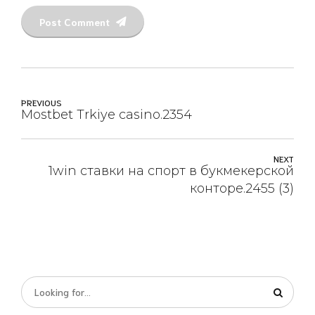
Post Comment
PREVIOUS
Mostbet Trkiye casino.2354
NEXT
1win ставки на спорт в букмекерской
конторе.2455 (3)