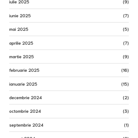
iulie 2025
(9)
iunie 2025
(7)
mai 2025
(5)
aprilie 2025
(7)
martie 2025
(9)
februarie 2025
(16)
ianuarie 2025
(15)
decembrie 2024
(2)
octombrie 2024
(3)
septembrie 2024
(1)