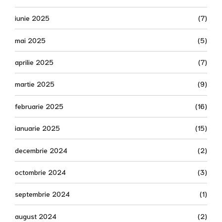
iunie 2025
(7)
mai 2025
(5)
aprilie 2025
(7)
martie 2025
(9)
februarie 2025
(16)
ianuarie 2025
(15)
decembrie 2024
(2)
octombrie 2024
(3)
septembrie 2024
(1)
august 2024
(2)