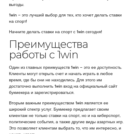
выгоды.
1win – это лучший выбор для тех, кто хочет делать ставки
на спорт!
Начните делать ставки на спорт с 1win сегодня!
Преимущества
работы с 1win
Один из главных преимуществ 1win – это ее доступность.
Клиенты могут открыть счет и начать играть в любое
время, где бы они не находились. Для этого им
достаточно выполнить 1win вход на официальный сайт
букмекера и зарегистрироваться.
Вторым важным преимуществом 1win является ее
широкий спектр услуг. Букмекер предлагает своим
клиентам не только ставки на спорт, но и на киберспорт,
политические события, а также другие виды азартных игр.
Это позволяет клиентам выбрать то, что им интересно, и