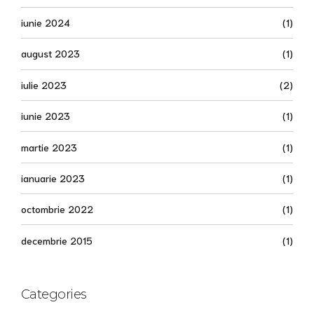
iunie 2024
(1)
august 2023
(1)
iulie 2023
(2)
iunie 2023
(1)
martie 2023
(1)
ianuarie 2023
(1)
octombrie 2022
(1)
decembrie 2015
(1)
Categories