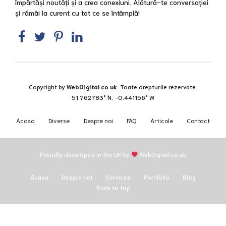
împărtăși noutăți și a crea conexiuni. Alătură-te conversației
și rămâi la curent cu tot ce se întâmplă!
Copyright by
WebDigital.co.uk
. Toate drepturile rezervate.
51.762783° N, -0.441156° W
Acasa
Diverse
Despre noi
FAQ
Articole
Contact
Proudly developed in the UK by
WebDigital.co.uk
Acasa
Despre noi
Services
Portfolio
Blog
Back to top