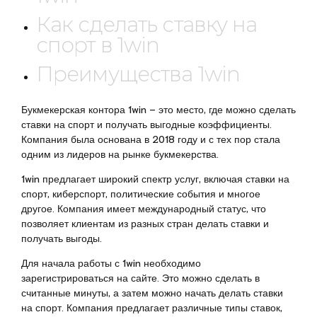
Как сделать ставку на
спорт в 1win
Преимущества 1win
Букмекерская контора 1win – это место, где можно сделать
ставки на спорт и получать выгодные коэффициенты.
Компания была основана в 2018 году и с тех пор стала
одним из лидеров на рынке букмекерства.
1win предлагает широкий спектр услуг, включая ставки на
спорт, киберспорт, политические события и многое
другое. Компания имеет международный статус, что
позволяет клиентам из разных стран делать ставки и
получать выгоды.
Для начала работы с 1win необходимо
зарегистрироваться на сайте. Это можно сделать в
считанные минуты, а затем можно начать делать ставки
на спорт. Компания предлагает различные типы ставок,