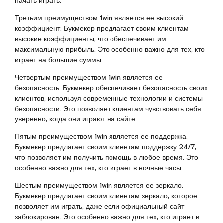
начать играть.
Третьим преимуществом 1win является ее высокий
коэффициент. Букмекер предлагает своим клиентам
высокие коэффициенты, что обеспечивает им
максимальную прибыль. Это особенно важно для тех, кто
играет на большие суммы.
Четвертым преимуществом 1win является ее
безопасность. Букмекер обеспечивает безопасность своих
клиентов, используя современные технологии и системы
безопасности. Это позволяет клиентам чувствовать себя
уверенно, когда они играют на сайте.
Пятым преимуществом 1win является ее поддержка.
Букмекер предлагает своим клиентам поддержку 24/7,
что позволяет им получить помощь в любое время. Это
особенно важно для тех, кто играет в ночные часы.
Шестым преимуществом 1win является ее зеркало.
Букмекер предлагает своим клиентам зеркало, которое
позволяет им играть, даже если официальный сайт
заблокирован. Это особенно важно для тех, кто играет в