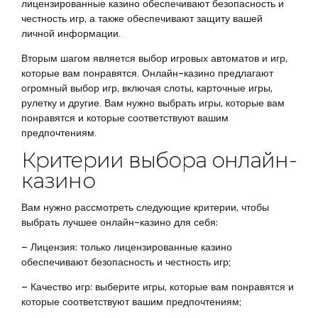
лицензированные казино обеспечивают безопасность и
честность игр, а также обеспечивают защиту вашей
личной информации.
Вторым шагом является выбор игровых автоматов и игр,
которые вам понравятся. Онлайн-казино предлагают
огромный выбор игр, включая слоты, карточные игры,
рулетку и другие. Вам нужно выбрать игры, которые вам
понравятся и которые соответствуют вашим
предпочтениям.
Критерии выбора онлайн-
казино
Вам нужно рассмотреть следующие критерии, чтобы
выбрать лучшее онлайн-казино для себя:
– Лицензия: только лицензированные казино
обеспечивают безопасность и честность игр;
– Качество игр: выберите игры, которые вам понравятся и
которые соответствуют вашим предпочтениям;