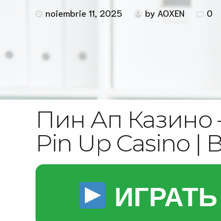
noiembrie 11, 2025
by AOXEN
0
Пин Ап Казино
Pin Up Casino |
ИГРАТЬ