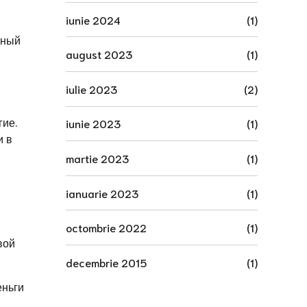
iunie 2024
(1)
тный
august 2023
(1)
iulie 2023
(2)
гие.
iunie 2023
(1)
и в
martie 2023
(1)
ianuarie 2023
(1)
octombrie 2022
(1)
вой
decembrie 2015
(1)
еньги