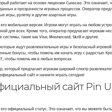
орый работает на основе лицензии Curacao. Это означает, ч
 данных и прозрачности игровых процессов. Оператор пред
ые игры, рулетку и другие азартные игры.
 его мобильная версия. Игроки могут играть на любом устро
упной для всех. Кроме того, оператор предлагает игрокам не
стемы, такие как Visa, Mastercard, Skrill и другие.
, которые ищут развлекательные игры и безопасный игровой
енные бонусы, чтобы помочь им начать игру с радостью. Кр
/7, чтобы помочь им в любых вопросах.
, который предлагает игрокам широкий спектр развлекате
а официальный сайт и начните играть сегодня!
фициальный сайт Pin 
 его официальный статус. Это означает, что вы можете быть