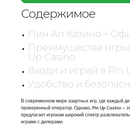
Содержимое
Пин Ап Казино – Офи
Преимущества игры 
Up Casino
Входи и играй в Pin 
Удобство и безопасн
В современном мире азартных игр, где каждый д
проверенный оператор. Однако, Pin Up Casino – 
предлагает игрокам широкий спектр развлекатель
играми с дилерами.