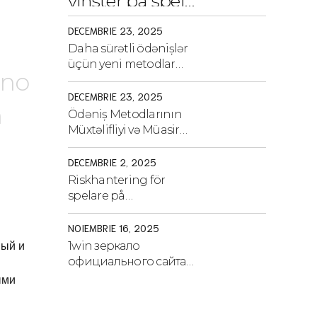
vinster på spel
genom smarta
DECEMBRIE 23, 2025
strategier och
Daha sürətli ödənişlər
tips
üçün yeni metodlar
ino
tədqiqatı
DECEMBRIE 23, 2025
n
Ödəniş Metodlarının
Müxtəlifliyi və Müasir
Tələblərə Uyğunluğu
DECEMBRIE 2, 2025
Riskhantering för
spelare på
internationella
plattformar och
NOIEMBRIE 16, 2025
strategier för säkerhet
ный и
1win зеркало
официального сайта
букмекера рабочее на
ыми
сегодня.1970