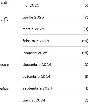
 сайт
mai 2025
(5)
Up
aprilie 2025
(7)
martie 2025
(9)
februarie 2025
(16)
ianuarie 2025
(15)
тся и
decembrie 2024
(2)
octombrie 2024
(3)
septembrie 2024
(1)
любых
august 2024
(2)