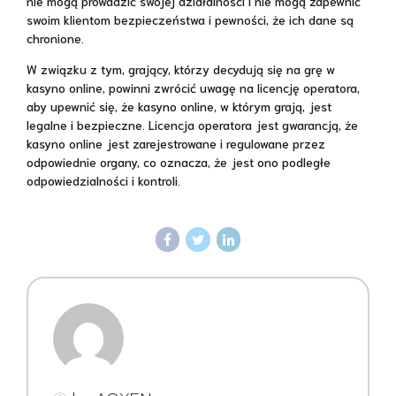
nie mogą prowadzić swojej działalności i nie mogą zapewnić
swoim klientom bezpieczeństwa i pewności, że ich dane są
chronione.
W związku z tym, grający, którzy decydują się na grę w
kasyno online, powinni zwrócić uwagę na licencję operatora,
aby upewnić się, że kasyno online, w którym grają, jest
legalne i bezpieczne. Licencja operatora jest gwarancją, że
kasyno online jest zarejestrowane i regulowane przez
odpowiednie organy, co oznacza, że jest ono podległe
odpowiedzialności i kontroli.