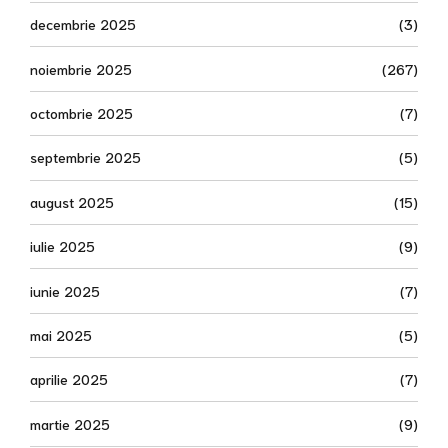
decembrie 2025
(3)
noiembrie 2025
(267)
octombrie 2025
(7)
septembrie 2025
(5)
august 2025
(15)
iulie 2025
(9)
iunie 2025
(7)
mai 2025
(5)
aprilie 2025
(7)
martie 2025
(9)