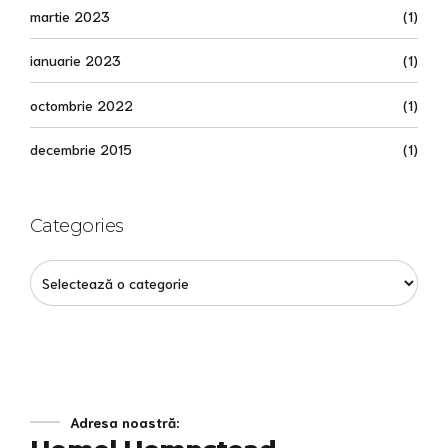
martie 2023
(1)
ianuarie 2023
(1)
octombrie 2022
(1)
decembrie 2015
(1)
Categories
Adresa noastră: