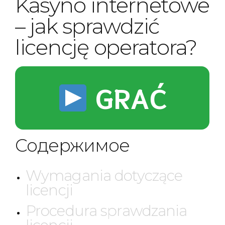
Kasyno internetowe
– jak sprawdzić
licencję operatora?
GRAĆ
Содержимое
Wymagania dotyczące
licencji
Procedura sprawdzania