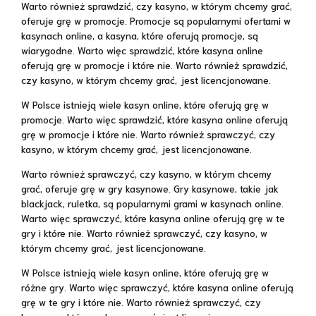
Warto również sprawdzić, czy kasyno, w którym chcemy grać,
oferuje grę w promocje. Promocje są popularnymi ofertami w
kasynach online, a kasyna, które oferują promocje, są
wiarygodne. Warto więc sprawdzić, które kasyna online
oferują grę w promocje i które nie. Warto również sprawdzić,
czy kasyno, w którym chcemy grać, jest licencjonowane.
W Polsce istnieją wiele kasyn online, które oferują grę w
promocje. Warto więc sprawdzić, które kasyna online oferują
grę w promocje i które nie. Warto również sprawczyć, czy
kasyno, w którym chcemy grać, jest licencjonowane.
Warto również sprawczyć, czy kasyno, w którym chcemy
grać, oferuje grę w gry kasynowe. Gry kasynowe, takie jak
blackjack, ruletka, są popularnymi grami w kasynach online.
Warto więc sprawczyć, które kasyna online oferują grę w te
gry i które nie. Warto również sprawczyć, czy kasyno, w
którym chcemy grać, jest licencjonowane.
W Polsce istnieją wiele kasyn online, które oferują grę w
różne gry. Warto więc sprawczyć, które kasyna online oferują
grę w te gry i które nie. Warto również sprawczyć, czy