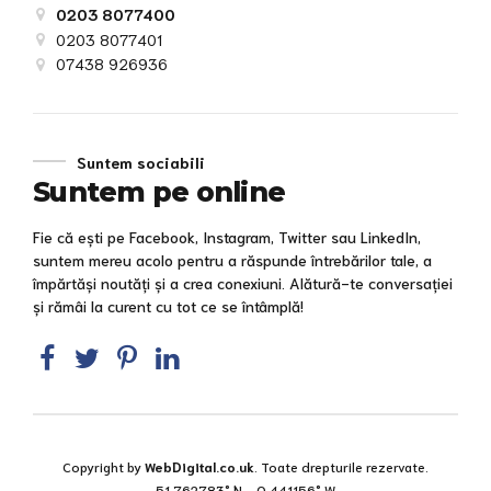
0203 8077400
0203 8077401
07438 926936
Suntem sociabili
Suntem pe online
Fie că ești pe Facebook, Instagram, Twitter sau LinkedIn,
suntem mereu acolo pentru a răspunde întrebărilor tale, a
împărtăși noutăți și a crea conexiuni. Alătură-te conversației
și rămâi la curent cu tot ce se întâmplă!
Copyright by
WebDigital.co.uk
. Toate drepturile rezervate.
51.762783° N, -0.441156° W