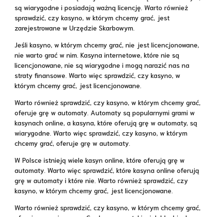
są wiarygodne i posiadają ważną licencję. Warto również
sprawdzić, czy kasyno, w którym chcemy grać, jest
zarejestrowane w Urzędzie Skarbowym.
Jeśli kasyno, w którym chcemy grać, nie jest licencjonowane,
nie warto grać w nim. Kasyna internetowe, które nie są
licencjonowane, nie są wiarygodne i mogą narazić nas na
straty finansowe. Warto więc sprawdzić, czy kasyno, w
którym chcemy grać, jest licencjonowane.
Warto również sprawdzić, czy kasyno, w którym chcemy grać,
oferuje grę w automaty. Automaty są popularnymi grami w
kasynach online, a kasyna, które oferują grę w automaty, są
wiarygodne. Warto więc sprawdzić, czy kasyno, w którym
chcemy grać, oferuje grę w automaty.
W Polsce istnieją wiele kasyn online, które oferują grę w
automaty. Warto więc sprawdzić, które kasyna online oferują
grę w automaty i które nie. Warto również sprawdzić, czy
kasyno, w którym chcemy grać, jest licencjonowane.
Warto również sprawdzić, czy kasyno, w którym chcemy grać,