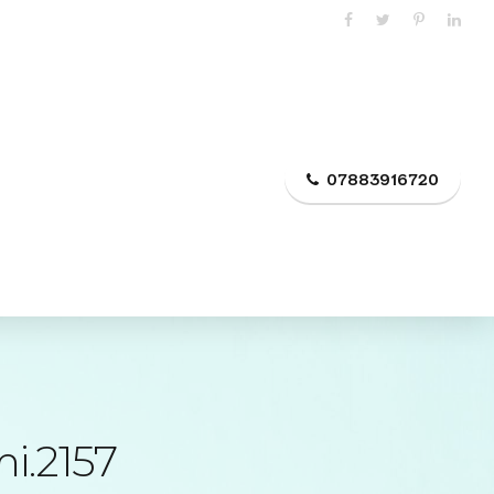
Suntem pe online Suntem sociabili
FAQ
Articole
Contact
07883916720
i.2157