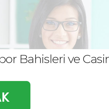
por Bahisleri ve Casi
AK