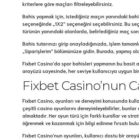
kriterlere göre maçları filtreleyebilirsiniz.
Bahis yapmak için, istediğiniz maçın yanındaki bahi
seçeneğinde „1X2” seçeneğini seçebilirsiniz. Bu seçe
türünün yanındaki alanlarda, belirlediğiniz maç sonu
Bahis tutarınızı girip onayladığınızda, işlem tamamla
„Siparişlerim” bölümünüze gidin. Burada, yapmış oldu
Fixbet Casino’da spor bahisleri yapmanın bu basit 
arayüzü sayesinde, her seviye kullanıcıya uygun bi
Fixbet Casino’nun C
Fixbet Casino, oyunları ve deneyimi konusunda kulla
çeşitli casino oyunlarını deneyimleyebilirler, bunlar
almaktadır. Her oyun türü için farklı kurallar ve stra
öğrenmek ve kazanmak için bilgi edinme fırsatı bulur
Fixbet Casino’nun oyunları, kullanıcı dostu bir arayü