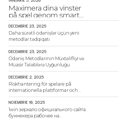
IANUARIE 5, 2026
Maximera dina vinster
på spel genom smarta
strategier och tips
DECEMBRIE 23, 2025
Daha sürətli ödənişlər üçün yeni
metodlar tədqiqatı
DECEMBRIE 23, 2025
Ödəniş Metodlarının Müxtəlifliyi və
Müasir Tələblərə Uyğunluğu
DECEMBRIE 2, 2025
Riskhantering för spelare på
internationella plattformar och
strategier för säkerhet
NOIEMBRIE 16, 2025
1win зеркало официального сайта
букмекера рабочее на
сегодня.1970