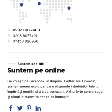
0203 8077400
0203 8077401
07438 926936
Suntem sociabili
Suntem pe online
Fie că ești pe Facebook, Instagram, Twitter sau LinkedIn,
suntem mereu acolo pentru a răspunde întrebărilor tale, a
împărtăși noutăți și a crea conexiuni. Alătură-te conversației
și rămâi la curent cu tot ce se întâmplă!