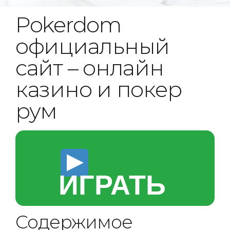
Pokerdom
официальный
сайт – онлайн
казино и покер
рум
ИГРАТЬ
Содержимое