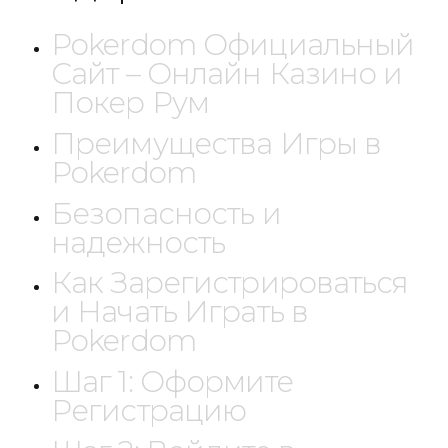
Pokerdom Официальный
Сайт – Онлайн Казино и
Покер Рум
Преимущества Игры в
Pokerdom
Безопасность и
надежность
Как Зарегистрироваться
и Начать Играть в
Pokerdom
Шаг 1: Оформите
Регистрацию