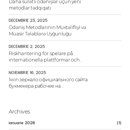
Daha sürətli ödənişlər üçün yeni
metodlar tədqiqatı
DECEMBRIE 23, 2025
Ödəniş Metodlarının Müxtəlifliyi və
Müasir Tələblərə Uyğunluğu
DECEMBRIE 2, 2025
Riskhantering för spelare på
internationella plattformar och
strategier för säkerhet
NOIEMBRIE 16, 2025
1win зеркало официального сайта
букмекера рабочее на
сегодня.1970
Archives
ianuarie 2026
(1)