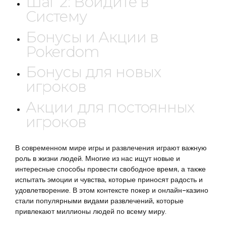
Шаг 2: Войдите в
Систему
Бонусы и Акции в
Pokerdom
Бонусы для новых
игроков
Акции для постоянных
игроков
В современном мире игры и развлечения играют важную
роль в жизни людей. Многие из нас ищут новые и
интересные способы провести свободное время, а также
испытать эмоции и чувства, которые приносят радость и
удовлетворение. В этом контексте покер и онлайн-казино
стали популярными видами развлечений, которые
привлекают миллионы людей по всему миру.