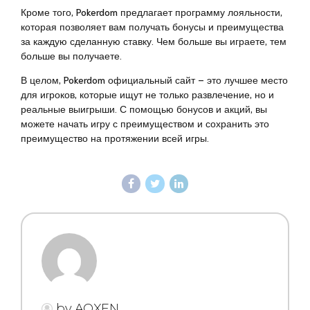
Кроме того, Pokerdom предлагает программу лояльности,
которая позволяет вам получать бонусы и преимущества
за каждую сделанную ставку. Чем больше вы играете, тем
больше вы получаете.
В целом, Pokerdom официальный сайт – это лучшее место
для игроков, которые ищут не только развлечение, но и
реальные выигрыши. С помощью бонусов и акций, вы
можете начать игру с преимуществом и сохранить это
преимущество на протяжении всей игры.
by AOXEN