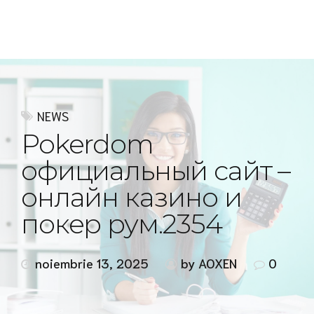
Express MyAccounTax
NEWS
Pokerdom
официальный сайт –
онлайн казино и
покер рум.2354
noiembrie 13, 2025
by AOXEN
0