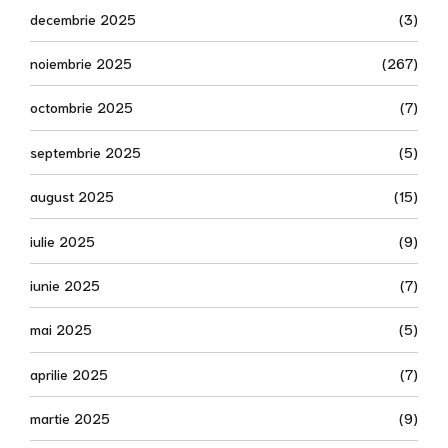
decembrie 2025
(3)
noiembrie 2025
(267)
octombrie 2025
(7)
septembrie 2025
(5)
august 2025
(15)
iulie 2025
(9)
iunie 2025
(7)
mai 2025
(5)
aprilie 2025
(7)
martie 2025
(9)