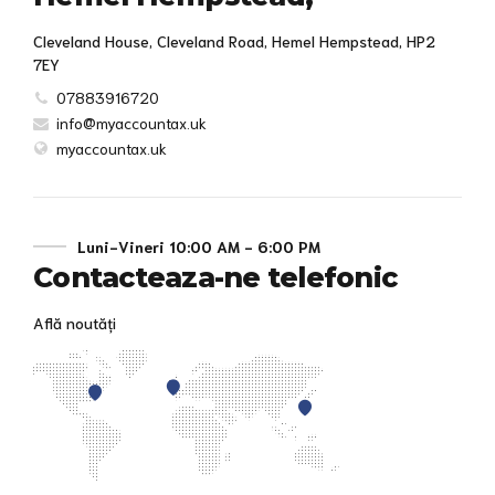
Cleveland House, Cleveland Road, Hemel Hempstead, HP2
7EY
07883916720
info@myaccountax.uk
myaccountax.uk
Luni-Vineri 10:00 AM - 6:00 PM
Contacteaza-ne telefonic
Află noutăți