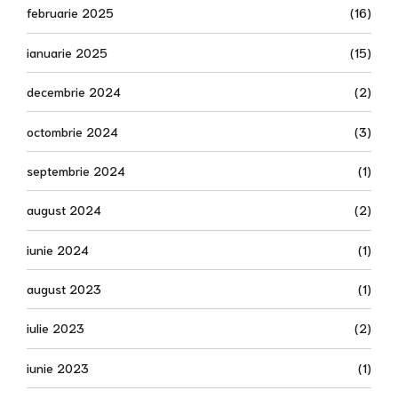
februarie 2025
(16)
ianuarie 2025
(15)
decembrie 2024
(2)
octombrie 2024
(3)
septembrie 2024
(1)
august 2024
(2)
iunie 2024
(1)
august 2023
(1)
iulie 2023
(2)
iunie 2023
(1)