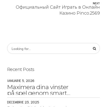
NEXT
Официальный Сайт Играть в Онлайн
Казино Pinco.2569
Recent Posts
IANUARIE 5, 2026
Maximera dina vinster
på spel genom smarta
strategier och tips
DECEMBRIE 23, 2025