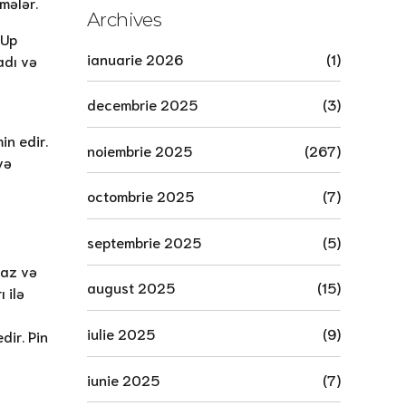
mələr.
Archives
 Up
ianuarie 2026
(1)
adı və
decembrie 2025
(3)
in edir.
noiembrie 2025
(267)
və
octombrie 2025
(7)
septembrie 2025
(5)
 az və
august 2025
(15)
 ilə
iulie 2025
(9)
dir. Pin
iunie 2025
(7)