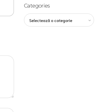
Categories
Selectează o categorie