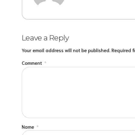
Leave a Reply
Your email address will not be published. Required f
Comment
*
Name
*