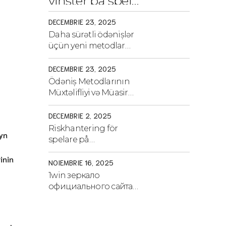
vinster på spel
genom smarta
DECEMBRIE 23, 2025
strategier och
Daha sürətli ödənişlər
tips
üçün yeni metodlar
tədqiqatı
DECEMBRIE 23, 2025
Ödəniş Metodlarının
Müxtəlifliyi və Müasir
Tələblərə Uyğunluğu
DECEMBRIE 2, 2025
Riskhantering för
yn
spelare på
internationella
inin
plattformar och
NOIEMBRIE 16, 2025
strategier för säkerhet
1win зеркало
официального сайта
букмекера рабочее на
сегодня.1970