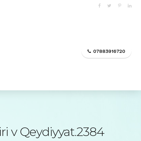
Suntem pe online Suntem sociabili
FAQ
Articole
Contact
07883916720
ri v Qeydiyyat.2384