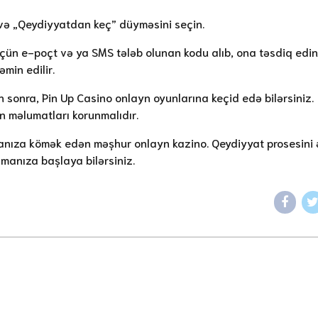
in və „Qeydiyyatdan keç” düyməsini seçin.
üçün e-poçt və ya SMS tələb olunan kodu alıb, ona təsdiq edin
min edilir.
n sonra, Pin Up Casino onlayn oyunlarına keçid edə bilərsiniz.
n məlumatları korunmalıdır.
ıza kömək edən məşhur onlayn kazino. Qeydiyyat prosesini 
manıza başlaya bilərsiniz.