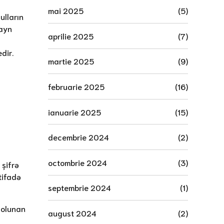
mai 2025
(5)
ulların
layn
aprilie 2025
(7)
dir.
martie 2025
(9)
februarie 2025
(16)
ianuarie 2025
(15)
decembrie 2024
(2)
octombrie 2024
(3)
 şifrə
tifadə
septembrie 2024
(1)
 olunan
august 2024
(2)