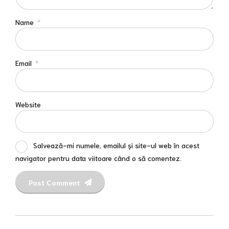
Name
*
Email
*
Website
Salvează-mi numele, emailul și site-ul web în acest
navigator pentru data viitoare când o să comentez.
Post Comment