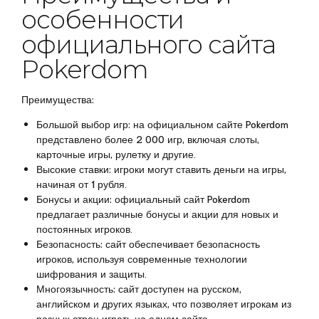
особенности
официального сайта
Pokerdom
Преимущества:
Большой выбор игр: на официальном сайте Pokerdom
представлено более 2 000 игр, включая слоты,
карточные игры, рулетку и другие.
Высокие ставки: игроки могут ставить деньги на игры,
начиная от 1 рубля.
Бонусы и акции: официальный сайт Pokerdom
предлагает различные бонусы и акции для новых и
постоянных игроков.
Безопасность: сайт обеспечивает безопасность
игроков, используя современные технологии
шифрования и защиты.
Многоязычность: сайт доступен на русском,
английском и других языках, что позволяет игрокам из
разных стран играть на одном сайте.