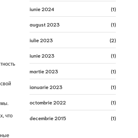
iunie 2024
(1)
august 2023
(1)
iulie 2023
(2)
iunie 2023
(1)
стность
martie 2023
(1)
 свой
ianuarie 2023
(1)
octombrie 2022
(1)
емы.
х, что
decembrie 2015
(1)
ьные