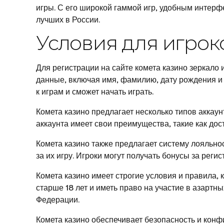
игры. С его широкой гаммой игр, удобным интерф
лучших в России.
Условия для игрок
Для регистрации на сайте комета казино зеркало
данные, включая имя, фамилию, дату рождения и 
к играм и сможет начать играть.
Комета казино предлагает несколько типов аккау
аккаунта имеет свои преимущества, такие как до
Комета казино также предлагает систему лояльно
за их игру. Игроки могут получать бонусы за регист
Комета казино имеет строгие условия и правила,
старше 18 лет и иметь право на участие в азартн
Федерации.
Комета казино обеспечивает безопасность и кон