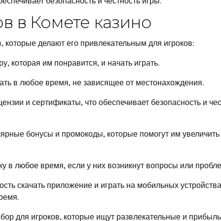
в в Комете казино
, которые делают его привлекательным для игроков:
ру, которая им понравится, и начать играть.
грать в любое время, не зависящее от местонахождения.
цензии и сертификаты, что обеспечивает безопасность и че
улярные бонусы и промокоды, которые помогут им увеличить
ку в любое время, если у них возникнут вопросы или пробл
ость скачать приложение и играть на мобильных устройства
ремя.
ыбор для игроков, которые ищут развлекательные и прибыл