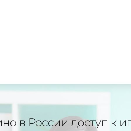
e, Cleveland Road, Hemel Hempstead, HP2 7EY
Express
i
MyAccounTax
но в России доступ к и