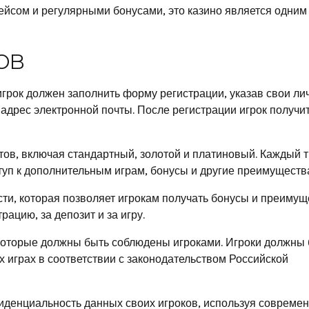
ейсом и регулярными бонусами, это казино является одним
ов
 игрок должен заполнить форму регистрации, указав свои л
адрес электронной почты. После регистрации игрок получит
нтов, включая стандартный, золотой и платиновый. Каждый 
ступ к дополнительным играм, бонусы и другие преимуществ
сти, которая позволяет игрокам получать бонусы и преимущ
рацию, за депозит и за игру.
 которые должны быть соблюдены игроками. Игроки должны
ых играх в соответствии с законодательством Российской
фиденциальность данных своих игроков, используя совреме