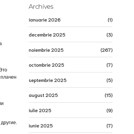
Archives
ianuarie 2026
(1)
decembrie 2025
(3)
а
noiembrie 2025
(267)
octombrie 2025
(7)
Это
выплачен
septembrie 2025
(5)
august 2025
(15)
ми
iulie 2025
(9)
 другие.
iunie 2025
(7)