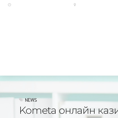
Luni - Vineri
10:00 AM - 6:00 PM
Offices
Cleveland Hous
Acasa
Diverse
Despre no
NEWS
Kometa онлайн кази