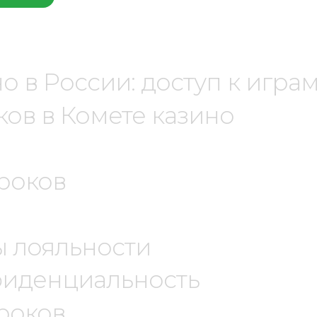
о в России: доступ к игра
ов в Комете казино
роков
 лояльности
фиденциальность
роков