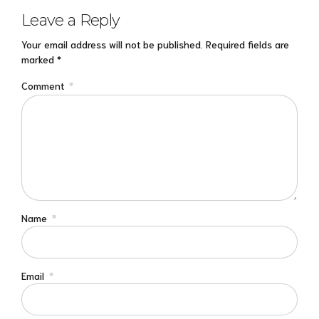
Leave a Reply
Your email address will not be published. Required fields are
marked *
Comment
*
Name
*
Email
*