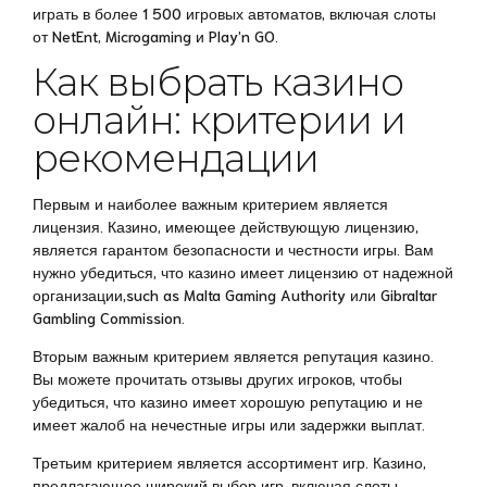
играть в более 1 500 игровых автоматов, включая слоты
от NetEnt, Microgaming и Play’n GO.
Как выбрать казино
онлайн: критерии и
рекомендации
Первым и наиболее важным критерием является
лицензия. Казино, имеющее действующую лицензию,
является гарантом безопасности и честности игры. Вам
нужно убедиться, что казино имеет лицензию от надежной
организации,such as Malta Gaming Authority или Gibraltar
Gambling Commission.
Вторым важным критерием является репутация казино.
Вы можете прочитать отзывы других игроков, чтобы
убедиться, что казино имеет хорошую репутацию и не
имеет жалоб на нечестные игры или задержки выплат.
Третьим критерием является ассортимент игр. Казино,
предлагающее широкий выбор игр, включая слоты,