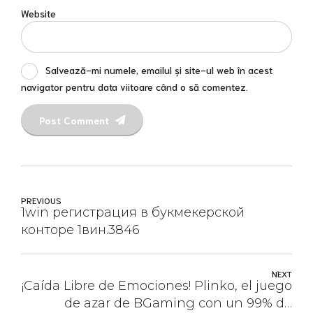
Website
Salvează-mi numele, emailul și site-ul web în acest
navigator pentru data viitoare când o să comentez.
Post Comment
PREVIOUS
1win регистрация в букмекерской
конторе 1вин.3846
NEXT
¡Caída Libre de Emociones! Plinko, el juego
de azar de BGaming con un 99% de