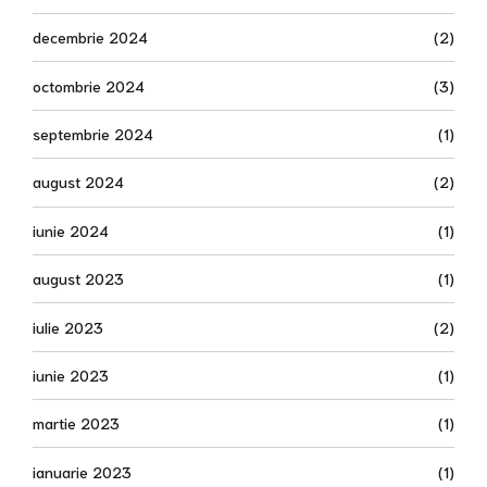
decembrie 2024
(2)
octombrie 2024
(3)
septembrie 2024
(1)
august 2024
(2)
iunie 2024
(1)
august 2023
(1)
iulie 2023
(2)
iunie 2023
(1)
martie 2023
(1)
ianuarie 2023
(1)