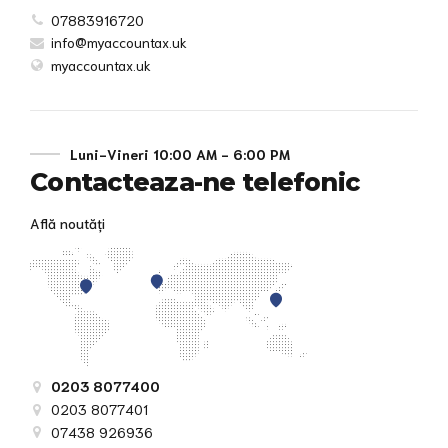
07883916720
info@myaccountax.uk
myaccountax.uk
Luni-Vineri 10:00 AM - 6:00 PM
Contacteaza-ne telefonic
Află noutăți
0203 8077400
0203 8077401
07438 926936