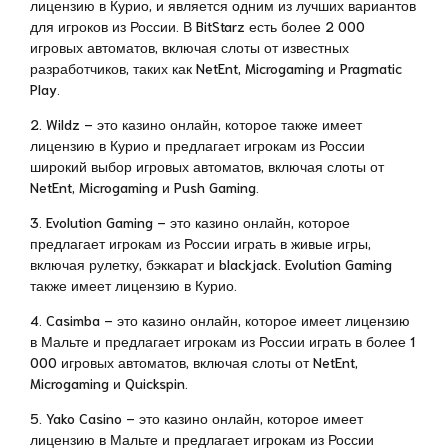
лицензию в Курио, и является одним из лучших вариантов
для игроков из России. В BitStarz есть более 2 000
игровых автоматов, включая слоты от известных
разработчиков, таких как NetEnt, Microgaming и Pragmatic
Play.
2. Wildz – это казино онлайн, которое также имеет
лицензию в Курио и предлагает игрокам из России
широкий выбор игровых автоматов, включая слоты от
NetEnt, Microgaming и Push Gaming.
3. Evolution Gaming – это казино онлайн, которое
предлагает игрокам из России играть в живые игры,
включая рулетку, бэккарат и blackjack. Evolution Gaming
также имеет лицензию в Курио.
4. Casimba – это казино онлайн, которое имеет лицензию
в Мальте и предлагает игрокам из России играть в более 1
000 игровых автоматов, включая слоты от NetEnt,
Microgaming и Quickspin.
5. Yako Casino – это казино онлайн, которое имеет
лицензию в Мальте и предлагает игрокам из России