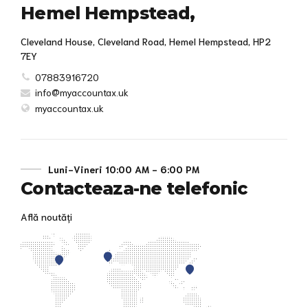
Hemel Hempstead,
Cleveland House, Cleveland Road, Hemel Hempstead, HP2
7EY
07883916720
info@myaccountax.uk
myaccountax.uk
Luni-Vineri 10:00 AM - 6:00 PM
Contacteaza-ne telefonic
Află noutăți