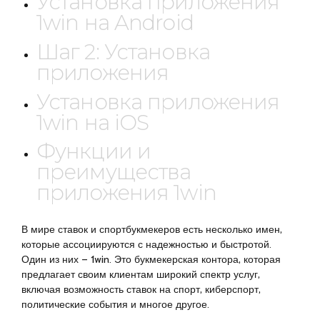
Установка приложения
1win на Android
Шаг 2: Установка
приложения
Установка приложения
1win на iOS
Функции и
преимущества
приложения 1win
В мире ставок и спортбукмекеров есть несколько имен,
которые ассоциируются с надежностью и быстротой.
Один из них – 1win. Это букмекерская контора, которая
предлагает своим клиентам широкий спектр услуг,
включая возможность ставок на спорт, киберспорт,
политические события и многое другое.