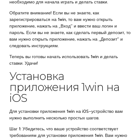
необходимо для начала играть и делать ставки.
Обратите внимание! Если вы не знаете, как
зарегистрироваться на 1win, то вам нужно открыть
приложение, нажать на „Вход” и ввести ваш логин и
пароль. Если вы не знаете, как сделать первый депозит, то
вам нужно открыть приложение, нажать на „Депозит” и
следовать инструкциям.
Теперь вы готовы начать использовать 1win и делать
ставки. Удачи!
Установка
приложения 1win на
iOS
Для установки приложения 1win на iOS-устройство вам
нужно выполнить несколько простых шагов.
Шаг 1: Убедитесь, что ваше устройство соответствует
требованиям для установки приложения 1win. Вам нужно