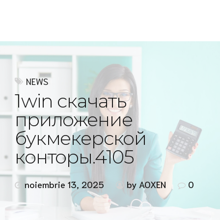
Express MyAccounTax
NEWS
1win скачать
приложение
букмекерской
конторы.4105
noiembrie 13, 2025
by AOXEN
0