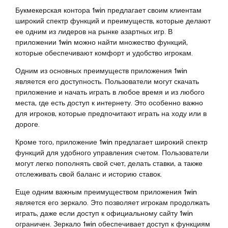
Букмекерская контора 1win предлагает своим клиентам
широкий спектр функций и преимуществ, которые делают
ее одним из лидеров на рынке азартных игр. В
приложении 1win можно найти множество функций,
которые обеспечивают комфорт и удобство игрокам.
Одним из основных преимуществ приложения 1win
является его доступность. Пользователи могут скачать
приложение и начать играть в любое время и из любого
места, где есть доступ к интернету. Это особенно важно
для игроков, которые предпочитают играть на ходу или в
дороге.
Кроме того, приложение 1win предлагает широкий спектр
функций для удобного управления счетом. Пользователи
могут легко пополнять свой счет, делать ставки, а также
отслеживать свой баланс и историю ставок.
Еще одним важным преимуществом приложения 1win
является его зеркало. Это позволяет игрокам продолжать
играть, даже если доступ к официальному сайту 1win
ограничен. Зеркало 1win обеспечивает доступ к функциям