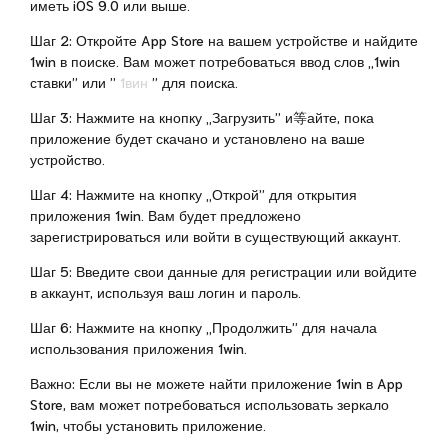
иметь iOS 9.0 или выше.
Шаг 2: Откройте App Store на вашем устройстве и найдите
1win в поиске. Вам может потребоваться ввод слов „1win
ставки” или ”
1вин
” для поиска.
Шаг 3: Нажмите на кнопку „Загрузить” и等айте, пока
приложение будет скачано и установлено на ваше
устройство.
Шаг 4: Нажмите на кнопку „Открой” для открытия
приложения 1win. Вам будет предложено
зарегистрироваться или войти в существующий аккаунт.
Шаг 5: Введите свои данные для регистрации или войдите
в аккаунт, используя ваш логин и пароль.
Шаг 6: Нажмите на кнопку „Продолжить” для начала
использования приложения 1win.
Важно: Если вы не можете найти приложение 1win в App
Store, вам может потребоваться использовать зеркало
1win, чтобы установить приложение.