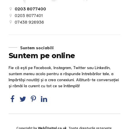
0203 8077400
0203 8077401
07438 926936
Suntem sociabili
Suntem pe online
Fie că ești pe Facebook, Instagram, Twitter sau LinkedIn,
suntem mereu acolo pentru a răspunde întrebărilor tale, a
împărtăși noutăți și a crea conexiuni. Alătură-te conversației
și rămâi la curent cu tot ce se întâmplă!
Copyright by
WebDigital.co.uk
. Toate drepturile rezervate.