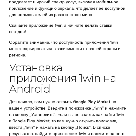
предлагает широкий спектр услуг, включая мобильное
приложение и функцию зеркала, что делает ее доступной
для пользователей из разных стран мира.
Скачайте приложение 1win и начните делать ставки
сегодня!
Обратите внимание, что доступность приложения 1win
может варьироваться в зависимости от вашей страны и
региона.
Установка
приложения 1win на
Android
Для начала, вам нужно открыть Google Play Market на
вашем устройстве. Введите в поисковике „1win” и нажмите
на кнопку „Установить”. Если вы не знаете, как найти 1win
в Google Play Market, то вам нужно открыть поисковик,
ввести „1win” и нажать на кнопку „Поиск”. В списке
результатов, найдите приложение 1win и нажмите на него.