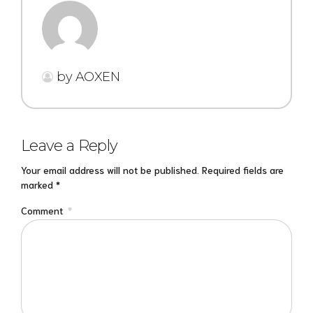
by AOXEN
Leave a Reply
Your email address will not be published. Required fields are
marked *
Comment
*