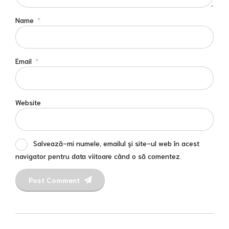
Name
*
Email
*
Website
Salvează-mi numele, emailul și site-ul web în acest
navigator pentru data viitoare când o să comentez.
Post Comment