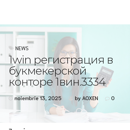
Express MyAccounTax
NEWS
1win регистрация в
букмекерской
конторе 1вин.3334
noiembrie 13, 2025
by AOXEN
0