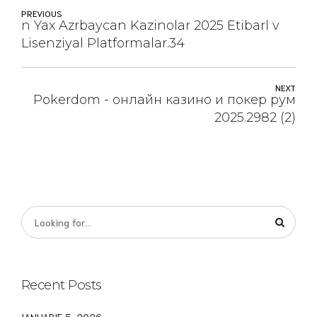
PREVIOUS
n Yax Azrbaycan Kazinolar 2025 Etibarl v
Lisenziyal Platformalar.34
NEXT
Pokerdom - онлайн казино и покер рум
2025.2982 (2)
Recent Posts