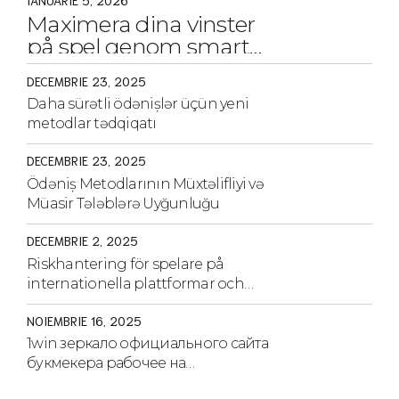
IANUARIE 5, 2026
Maximera dina vinster
på spel genom smarta
strategier och tips
DECEMBRIE 23, 2025
Daha sürətli ödənişlər üçün yeni
metodlar tədqiqatı
DECEMBRIE 23, 2025
Ödəniş Metodlarının Müxtəlifliyi və
Müasir Tələblərə Uyğunluğu
DECEMBRIE 2, 2025
Riskhantering för spelare på
internationella plattformar och
strategier för säkerhet
NOIEMBRIE 16, 2025
1win зеркало официального сайта
букмекера рабочее на
сегодня.1970