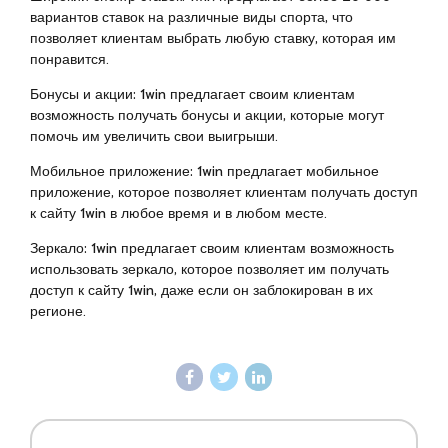
вариантов ставок на различные виды спорта, что
позволяет клиентам выбрать любую ставку, которая им
понравится.
Бонусы и акции: 1win предлагает своим клиентам
возможность получать бонусы и акции, которые могут
помочь им увеличить свои выигрыши.
Мобильное приложение: 1win предлагает мобильное
приложение, которое позволяет клиентам получать доступ
к сайту 1win в любое время и в любом месте.
Зеркало: 1win предлагает своим клиентам возможность
использовать зеркало, которое позволяет им получать
доступ к сайту 1win, даже если он заблокирован в их
регионе.