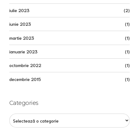
iulie 2023
(2)
iunie 2023
(1)
martie 2023
(1)
ianuarie 2023
(1)
octombrie 2022
(1)
decembrie 2015
(1)
Categories