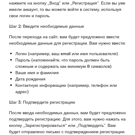
нажмите на кнопку „Вход” или „Регистрация”. Если вы уже
имели аккаунт, то вы можете войти в систему, используя
свои логин и пароль.
Шаг 2: Введите необходимые данные
После перехода на сайт, вам будет предложено ввести
необходимые данные для регистрации. Вам нужно ввести:
Логин (например, ваш email или имя пользователя)
Пароль (напоминайте, что пароль должен быть
сложным и содержать как минимум 8 символов)
Ваше имя и фамилия
Дата рождения
Контактную информацию (например, телефон или
адрес)
Шаг 3: Подтвердите регистрацию
После ввода необходимых данных, вам будет предложено
подтвердить регистрацию. Для этого, вам нужно нажать на
кнопку „Зарегистрироваться” или „Подтвердить”. Вам
будет отправлено письмо с подтверждением регистрации.