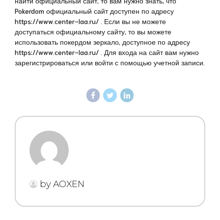
найти официальный сайт, то вам нужно знать, что
Pokerdom официальный сайт доступен по адресу
https://www.center-laa.ru/ . Если вы не можете
доступаться официальному сайту, то вы можете
использовать покердом зеркало, доступное по адресу
https://www.center-laa.ru/ . Для входа на сайт вам нужно
зарегистрироваться или войти с помощью учетной записи.
by AOXEN