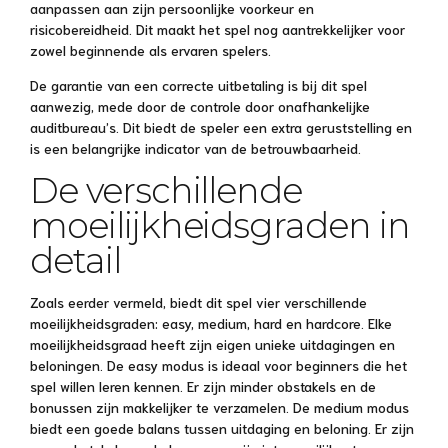
aanpassen aan zijn persoonlijke voorkeur en
risicobereidheid. Dit maakt het spel nog aantrekkelijker voor
zowel beginnende als ervaren spelers.
De garantie van een correcte uitbetaling is bij dit spel
aanwezig, mede door de controle door onafhankelijke
auditbureau’s. Dit biedt de speler een extra geruststelling en
is een belangrijke indicator van de betrouwbaarheid.
De verschillende
moeilijkheidsgraden in
detail
Zoals eerder vermeld, biedt dit spel vier verschillende
moeilijkheidsgraden: easy, medium, hard en hardcore. Elke
moeilijkheidsgraad heeft zijn eigen unieke uitdagingen en
beloningen. De easy modus is ideaal voor beginners die het
spel willen leren kennen. Er zijn minder obstakels en de
bonussen zijn makkelijker te verzamelen. De medium modus
biedt een goede balans tussen uitdaging en beloning. Er zijn