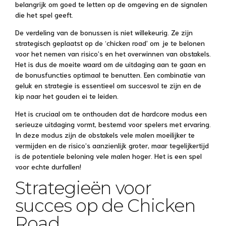
belangrijk om goed te letten op de omgeving en de signalen
die het spel geeft.
De verdeling van de bonussen is niet willekeurig. Ze zijn
strategisch geplaatst op de ‘chicken road’ om je te belonen
voor het nemen van risico’s en het overwinnen van obstakels.
Het is dus de moeite waard om de uitdaging aan te gaan en
de bonusfuncties optimaal te benutten. Een combinatie van
geluk en strategie is essentieel om succesvol te zijn en de
kip naar het gouden ei te leiden.
Het is cruciaal om te onthouden dat de hardcore modus een
serieuze uitdaging vormt, bestemd voor spelers met ervaring.
In deze modus zijn de obstakels vele malen moeilijker te
vermijden en de risico’s aanzienlijk groter, maar tegelijkertijd
is de potentiele beloning vele malen hoger. Het is een spel
voor echte durfallen!
Strategieën voor
succes op de Chicken
Road