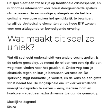
Dit spel biedt een frisse kijk op traditionele casinospellen, en
is daarmee interessant voor zowel doorgewinterde spelers
als beginners. De eenvoudige spelregels en de heldere
grafische weergave maken het gemakkelijk te begrijpen,
terwijl de strategische elementen en de hoge RTP zorgen
voor een uitdagende en bevredigende ervaring.
Wat maakt dit spel zo
uniek?
Wat dit spel echt onderscheidt van andere casinospellen, is
de unieke gameplay. Je neemt de rol aan van een kip die een
weg moet vinden naar het gouden ei. Onderweg kom je
obstakels tegen en kun je bonussen verzamelen. De
spanning stijgt naarmate je vordert, en de kans op een grote
winst neemt toe. De mogelijkheid om uit vier verschillende
moeilijkheidsgraden te kiezen – easy, medium, hard en
hardcore – voegt een extra dimensie toe aan de gameplay.
Moeilijkheidsgraad
Risico