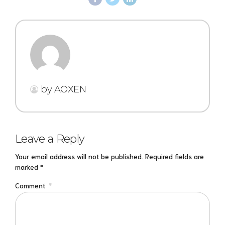
by AOXEN
Leave a Reply
Your email address will not be published. Required fields are
marked *
Comment
*