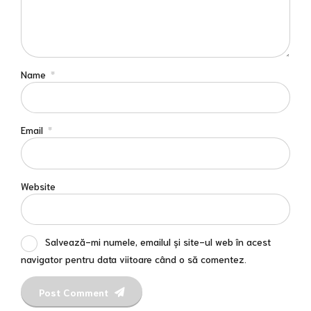
Name
*
Email
*
Website
Salvează-mi numele, emailul și site-ul web în acest
navigator pentru data viitoare când o să comentez.
Post Comment