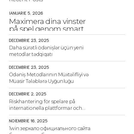
IANUARIE 5, 2026
Maximera dina vinster
på spel genom smarta
strategier och tips
DECEMBRIE 23, 2025
Daha sürətli ödənişlər üçün yeni
metodlar tədqiqatı
DECEMBRIE 23, 2025
Ödəniş Metodlarının Müxtəlifliyi və
Müasir Tələblərə Uyğunluğu
DECEMBRIE 2, 2025
Riskhantering för spelare på
internationella plattformar och
strategier för säkerhet
NOIEMBRIE 16, 2025
1win зеркало официального сайта