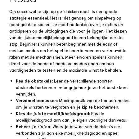
Om succesvol te zijn op de ‘chicken road’, is een goede
strategie essentieel. Het is niet genoeg om simpelweg op
goed geluk te spelen. Je moet nadenken over je acties en
anticiperen op de uitdagingen die voor je liggen. Het kiezen
van de juiste moeilijkheidsgraad is een belangrijke eerste
stap. Beginners kunnen beter beginnen met de easy of
medium modus om het spel te leren kennen en vertrouwd te
raken met de mechanismen. Meer ervaren spelers kunnen
direct voor de harde of hardcore modus gaan om hun
vaardigheden te testen en de maximale winst te behalen.
Ken de obstakels:
Leer de verschillende soorten
obstakels herkennen en begrijp hoe je ze het beste kunt
vermijden.
Verzamel bonussen:
Maak gebruik van de bonusfuncties
om je winsten te vergroten en je kip te beschermen.
Kies de juiste moeilijkheidsgraad:
Pas de
moeilijkheidsgraad aan aan je eigen vaardigheidsniveau.
Beheer je risico:
Wees je bewust van de risico’s die
verbonden zijn aan elke moeilijkheidsgraad en speel