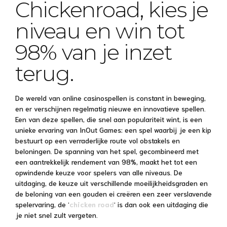
Chickenroad, kies je
niveau en win tot
98% van je inzet
terug.
De wereld van online casinospellen is constant in beweging,
en er verschijnen regelmatig nieuwe en innovatieve spellen.
Een van deze spellen, die snel aan populariteit wint, is een
unieke ervaring van InOut Games: een spel waarbij je een kip
bestuurt op een verraderlijke route vol obstakels en
beloningen. De spanning van het spel, gecombineerd met
een aantrekkelijk rendement van 98%, maakt het tot een
opwindende keuze voor spelers van alle niveaus. De
uitdaging, de keuze uit verschillende moeilijkheidsgraden en
de beloning van een gouden ei creëren een zeer verslavende
spelervaring, de ‘
chicken road
‘ is dan ook een uitdaging die
je niet snel zult vergeten.