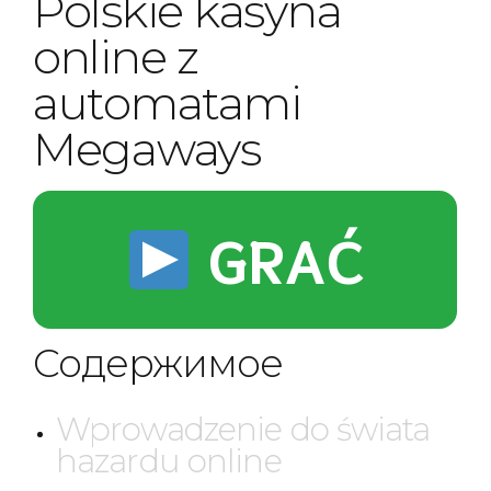
Polskie kasyna
online z
automatami
Megaways
GRAĆ
Содержимое
Wprowadzenie do świata
hazardu online