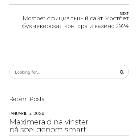
NEXT
Mostbet официальный сайт Мостбет
букмекерская контора и казино.2924
Recent Posts
IANUARIE 5, 2026
Maximera dina vinster
på spel genom smarta
strategier och tips