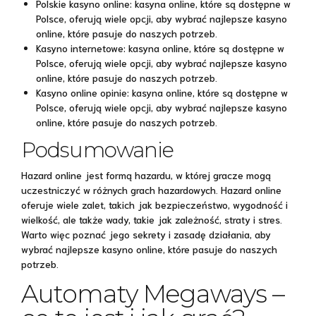
Polskie kasyno online: kasyna online, które są dostępne w
Polsce, oferują wiele opcji, aby wybrać najlepsze kasyno
online, które pasuje do naszych potrzeb.
Kasyno internetowe: kasyna online, które są dostępne w
Polsce, oferują wiele opcji, aby wybrać najlepsze kasyno
online, które pasuje do naszych potrzeb.
Kasyno online opinie: kasyna online, które są dostępne w
Polsce, oferują wiele opcji, aby wybrać najlepsze kasyno
online, które pasuje do naszych potrzeb.
Podsumowanie
Hazard online jest formą hazardu, w której gracze mogą
uczestniczyć w różnych grach hazardowych. Hazard online
oferuje wiele zalet, takich jak bezpieczeństwo, wygodność i
wielkość, ale także wady, takie jak zależność, straty i stres.
Warto więc poznać jego sekrety i zasadę działania, aby
wybrać najlepsze kasyno online, które pasuje do naszych
potrzeb.
Automaty Megaways –