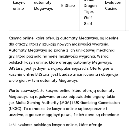
kasyno
automaty
Evolution
BitStarz
Dragon
online
Megaways
Casino
Tiger,
Wolf
Gold
Kasyna online, które oferują automaty Megaways, są idealne
dla graczy, którzy szukają nowych możliwości wygrania.
Automaty Megaways są znane z ich unikatowej mechaniki
gry, która pozwala na wiele możliwości wygrania. Wśród
polskich kasyn online, które oferują automaty Megaways,
BitStarz jest jednym z najpopularniejszych. Oferta gier w
kasynie online BitStarz jest bardzo zróżnicowana i obejmuje
wiele gier, w tym automaty Megaways.
Warto zauważyć, że kasyna online, które oferują automaty
Megaways, są regulowane przez odpowiednie organy, takie
jak Malta Gaming Authority (MGA) i UK Gambling Commission
(UKGC). To oznacza, że kasyna online są bezpieczne i
uczciwe, a gracze mogą być pewni, że ich dane są chronione.
Jeśli szukasz polskiego kasyna online, które oferuje