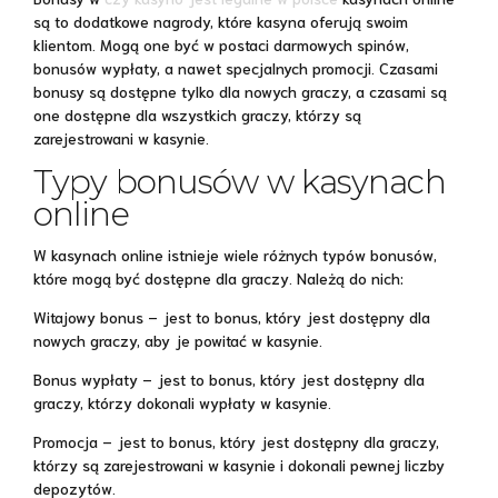
są to dodatkowe nagrody, które kasyna oferują swoim
klientom. Mogą one być w postaci darmowych spinów,
bonusów wypłaty, a nawet specjalnych promocji. Czasami
bonusy są dostępne tylko dla nowych graczy, a czasami są
one dostępne dla wszystkich graczy, którzy są
zarejestrowani w kasynie.
Typy bonusów w kasynach
online
W kasynach online istnieje wiele różnych typów bonusów,
które mogą być dostępne dla graczy. Należą do nich:
Witajowy bonus – jest to bonus, który jest dostępny dla
nowych graczy, aby je powitać w kasynie.
Bonus wypłaty – jest to bonus, który jest dostępny dla
graczy, którzy dokonali wypłaty w kasynie.
Promocja – jest to bonus, który jest dostępny dla graczy,
którzy są zarejestrowani w kasynie i dokonali pewnej liczby
depozytów.