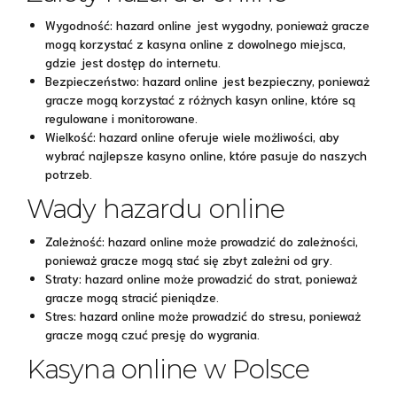
Wygodność: hazard online jest wygodny, ponieważ gracze
mogą korzystać z kasyna online z dowolnego miejsca,
gdzie jest dostęp do internetu.
Bezpieczeństwo: hazard online jest bezpieczny, ponieważ
gracze mogą korzystać z różnych kasyn online, które są
regulowane i monitorowane.
Wielkość: hazard online oferuje wiele możliwości, aby
wybrać najlepsze kasyno online, które pasuje do naszych
potrzeb.
Wady hazardu online
Zależność: hazard online może prowadzić do zależności,
ponieważ gracze mogą stać się zbyt zależni od gry.
Straty: hazard online może prowadzić do strat, ponieważ
gracze mogą stracić pieniądze.
Stres: hazard online może prowadzić do stresu, ponieważ
gracze mogą czuć presję do wygrania.
Kasyna online w Polsce