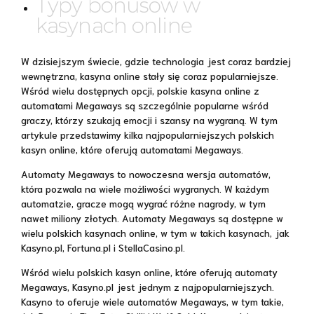
Typy bonusów w
kasynach online
W dzisiejszym świecie, gdzie technologia jest coraz bardziej
wewnętrzna, kasyna online stały się coraz popularniejsze.
Wśród wielu dostępnych opcji, polskie kasyna online z
automatami Megaways są szczególnie popularne wśród
graczy, którzy szukają emocji i szansy na wygraną. W tym
artykule przedstawimy kilka najpopularniejszych polskich
kasyn online, które oferują automatami Megaways.
Automaty Megaways to nowoczesna wersja automatów,
która pozwala na wiele możliwości wygranych. W każdym
automatzie, gracze mogą wygrać różne nagrody, w tym
nawet miliony złotych. Automaty Megaways są dostępne w
wielu polskich kasynach online, w tym w takich kasynach, jak
Kasyno.pl, Fortuna.pl i StellaCasino.pl.
Wśród wielu polskich kasyn online, które oferują automaty
Megaways, Kasyno.pl jest jednym z najpopularniejszych.
Kasyno to oferuje wiele automatów Megaways, w tym takie,