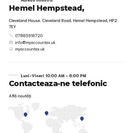
Hemel Hempstead,
Cleveland House, Cleveland Road, Hemel Hempstead, HP2
7EY
07883916720
info@myaccountax.uk
myaccountax.uk
Luni-Vineri 10:00 AM - 6:00 PM
Contacteaza-ne telefonic
Află noutăți