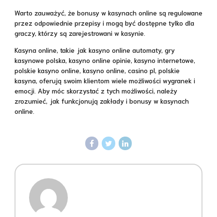
Warto zauważyć, że bonusy w kasynach online są regulowane
przez odpowiednie przepisy i mogą być dostępne tylko dla
graczy, którzy są zarejestrowani w kasynie.
Kasyna online, takie jak kasyno online automaty, gry
kasynowe polska, kasyno online opinie, kasyno internetowe,
polskie kasyno online, kasyno online, casino pl, polskie
kasyna, oferują swoim klientom wiele możliwości wygranek i
emocji. Aby móc skorzystać z tych możliwości, należy
zrozumieć, jak funkcjonują zakłady i bonusy w kasynach
online.