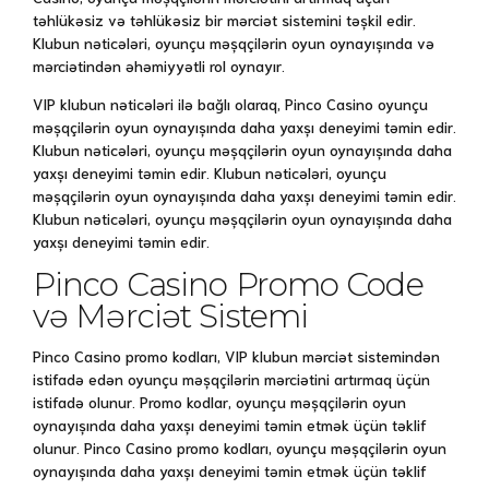
təhlükəsiz və təhlükəsiz bir mərciət sistemini təşkil edir.
Klubun nəticələri, oyunçu məşqçilərin oyun oynayışında və
mərciətindən əhəmiyyətli rol oynayır.
VIP klubun nəticələri ilə bağlı olaraq, Pinco Casino oyunçu
məşqçilərin oyun oynayışında daha yaxşı deneyimi təmin edir.
Klubun nəticələri, oyunçu məşqçilərin oyun oynayışında daha
yaxşı deneyimi təmin edir. Klubun nəticələri, oyunçu
məşqçilərin oyun oynayışında daha yaxşı deneyimi təmin edir.
Klubun nəticələri, oyunçu məşqçilərin oyun oynayışında daha
yaxşı deneyimi təmin edir.
Pinco Casino Promo Code
və Mərciət Sistemi
Pinco Casino promo kodları, VIP klubun mərciət sistemindən
istifadə edən oyunçu məşqçilərin mərciətini artırmaq üçün
istifadə olunur. Promo kodlar, oyunçu məşqçilərin oyun
oynayışında daha yaxşı deneyimi təmin etmək üçün təklif
olunur. Pinco Casino promo kodları, oyunçu məşqçilərin oyun
oynayışında daha yaxşı deneyimi təmin etmək üçün təklif