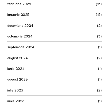
februarie 2025
(16)
ianuarie 2025
(15)
decembrie 2024
(2)
octombrie 2024
(3)
septembrie 2024
(1)
august 2024
(2)
iunie 2024
(1)
august 2023
(1)
iulie 2023
(2)
iunie 2023
(1)