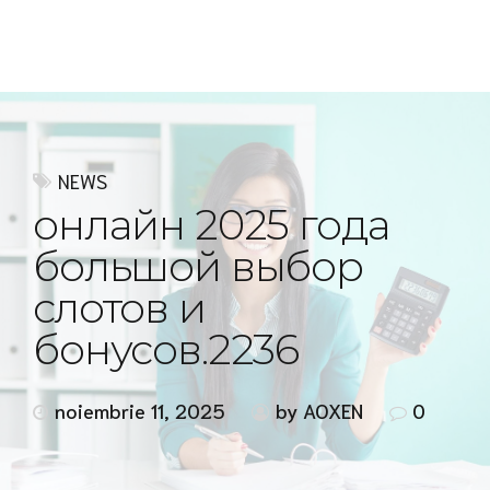
Express MyAccounTax
NEWS
онлайн 2025 года
большой выбор
слотов и
бонусов.2236
noiembrie 11, 2025
by AOXEN
0