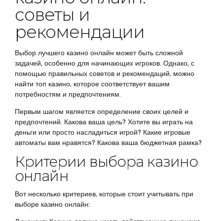
советы и
рекомендации
Выбор лучшего казино онлайн может быть сложной
задачей, особенно для начинающих игроков. Однако, с
помощью правильных советов и рекомендаций, можно
найти топ казино, которое соответствует вашим
потребностям и предпочтениям.
Первым шагом является определение своих целей и
предпочтений. Какова ваша цель? Хотите вы играть на
деньги или просто насладиться игрой? Какие игровые
автоматы вам нравятся? Какова ваша бюджетная рамка?
Критерии выбора казино
онлайн
Вот несколько критериев, которые стоит учитывать при
выборе казино онлайн: