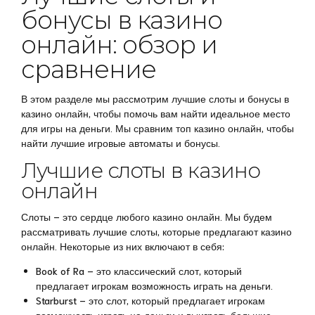
бонусы в казино
онлайн: обзор и
сравнение
В этом разделе мы рассмотрим лучшие слоты и бонусы в
казино онлайн, чтобы помочь вам найти идеальное место
для игры на деньги. Мы сравним топ казино онлайн, чтобы
найти лучшие игровые автоматы и бонусы.
Лучшие слоты в казино
онлайн
Слоты – это сердце любого казино онлайн. Мы будем
рассматривать лучшие слоты, которые предлагают казино
онлайн. Некоторые из них включают в себя:
Book of Ra – это классический слот, который
предлагает игрокам возможность играть на деньги.
Starburst – это слот, который предлагает игрокам