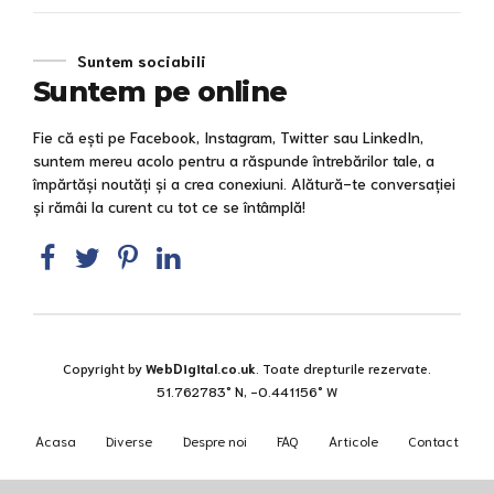
Suntem sociabili
Suntem pe online
Fie că ești pe Facebook, Instagram, Twitter sau LinkedIn,
suntem mereu acolo pentru a răspunde întrebărilor tale, a
împărtăși noutăți și a crea conexiuni. Alătură-te conversației
și rămâi la curent cu tot ce se întâmplă!
Copyright by
WebDigital.co.uk
. Toate drepturile rezervate.
51.762783° N, -0.441156° W
Acasa
Diverse
Despre noi
FAQ
Articole
Contact