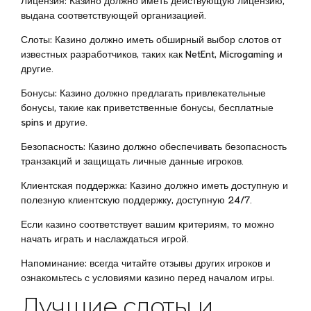
Лицензия: Казино должно иметь действующую лицензию,
выдана соответствующей организацией.
Слоты: Казино должно иметь обширный выбор слотов от
известных разработчиков, таких как NetEnt, Microgaming и
другие.
Бонусы: Казино должно предлагать привлекательные
бонусы, такие как приветственные бонусы, бесплатные
spins и другие.
Безопасность: Казино должно обеспечивать безопасность
транзакций и защищать личные данные игроков.
Клиентская поддержка: Казино должно иметь доступную и
полезную клиентскую поддержку, доступную 24/7.
Если казино соответствует вашим критериям, то можно
начать играть и наслаждаться игрой.
Напоминание: всегда читайте отзывы других игроков и
ознакомьтесь с условиями казино перед началом игры.
Лучшие слоты и