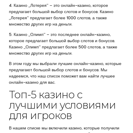
4. Казино „Лотерея” – это онлайн-казино, которое
предлагает большой выбор слотов и бонусов. Казино
„Лотерея” предлагает более 1000 слотов, а также
множество других игр на деньги.
5. Казино „Олимп” – это последнее онлайн-казино,
которое предлагает большой выбор слотов и бонусов.
Казино „Олимп” предлагает более 500 слотов, а также
множество других игр на деньги.
В этом году мы выбрали лучшие онлайн-казино, которые
предлагают большой выбор слотов и бонусов. Мы
надеемся, что наш список поможет вам найти лучшее
онлайн-казино для вас.
Топ-5 казино с
лучшими условиями
для игроков
В нашем списке мы включили казино, которые получили