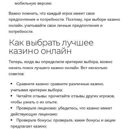
мобильную версию.
Важно помнить, что каждый игрок имеет свои
предпочтения и потребности. Поэтому, при выборе казино
онлайн, учитывайте свои личные предпочтения и
потребности.
Как выбрать лучшее
казино онлайн
Теперь, когда вы определили критерии выбора, можно
начать поиск лучшего казино онлайн. Вот несколько
советов:
Сравните казино: сравните различные казино,
учитывая критерии выбора;
Читайте отзывы: прочитайте отзывы других игроков,
чтобы узнать о их опыте;
Проверьте лицензию: убедитесь, что казино имеет
действующую лицензию;
Проверьте бонусы: проверьте, какие бонусы и акции
предлагает казино;