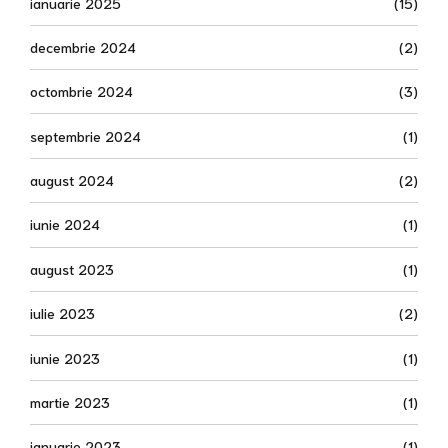
ianuarie 2025
(15)
decembrie 2024
(2)
octombrie 2024
(3)
septembrie 2024
(1)
august 2024
(2)
iunie 2024
(1)
august 2023
(1)
iulie 2023
(2)
iunie 2023
(1)
martie 2023
(1)
ianuarie 2023
(1)