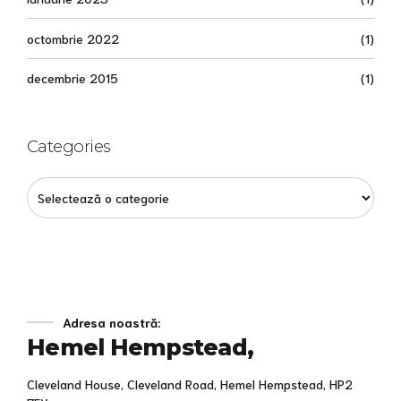
octombrie 2022
(1)
decembrie 2015
(1)
Categories
Adresa noastră:
Hemel Hempstead,
Cleveland House, Cleveland Road, Hemel Hempstead, HP2