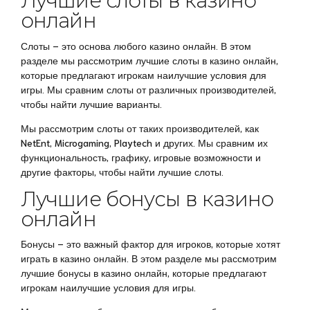
Лучшие слоты в казино
онлайн
Слоты – это основа любого казино онлайн. В этом
разделе мы рассмотрим лучшие слоты в казино онлайн,
которые предлагают игрокам наилучшие условия для
игры. Мы сравним слоты от различных производителей,
чтобы найти лучшие варианты.
Мы рассмотрим слоты от таких производителей, как
NetEnt, Microgaming, Playtech и других. Мы сравним их
функциональность, графику, игровые возможности и
другие факторы, чтобы найти лучшие слоты.
Лучшие бонусы в казино
онлайн
Бонусы – это важный фактор для игроков, которые хотят
играть в казино онлайн. В этом разделе мы рассмотрим
лучшие бонусы в казино онлайн, которые предлагают
игрокам наилучшие условия для игры.