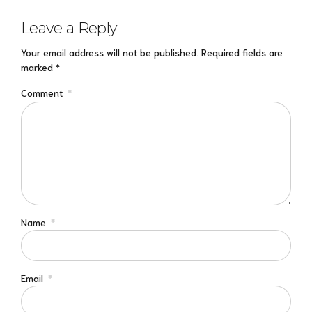
Leave a Reply
Your email address will not be published. Required fields are
marked *
Comment
*
Name
*
Email
*