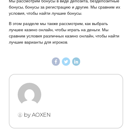
Мы рассмотрим бонусы в виде депозита, бездепозитные
бонусы, бонусы за регистрацию и другие. Мы сравним их
условия, чтобы найти лучшие бонусы.
В этом разделе мы также рассмотрим, как выбрать
лучшее казино онлайн, чтобы играть на деньги. Мы
сравним условия различных казино онлайн, чтобы найти
лучшие варианты для игроков.
by AOXEN