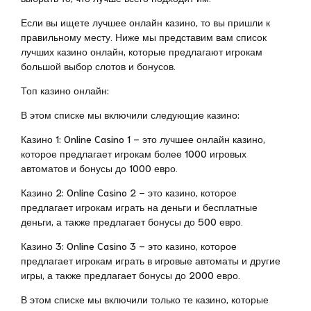
Если вы ищете лучшее онлайн казино, то вы пришли к
правильному месту. Ниже мы представим вам список
лучших казино онлайн, которые предлагают игрокам
большой выбор слотов и бонусов.
Топ казино онлайн:
В этом списке мы включили следующие казино:
Казино 1: Online Casino 1 – это лучшее онлайн казино,
которое предлагает игрокам более 1000 игровых
автоматов и бонусы до 1000 евро.
Казино 2: Online Casino 2 – это казино, которое
предлагает игрокам играть на деньги и бесплатные
деньги, а также предлагает бонусы до 500 евро.
Казино 3: Online Casino 3 – это казино, которое
предлагает игрокам играть в игровые автоматы и другие
игры, а также предлагает бонусы до 2000 евро.
В этом списке мы включили только те казино, которые