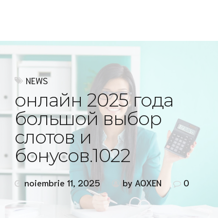
Express MyAccounTax
NEWS
онлайн 2025 года
большой выбор
слотов и
бонусов.1022
noiembrie 11, 2025
by AOXEN
0