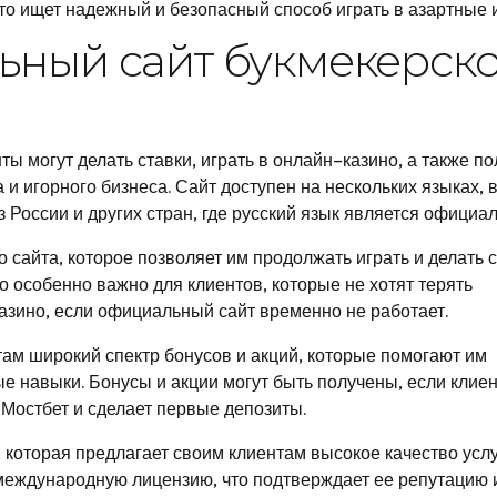
кто ищет надежный и безопасный способ играть в азартные 
ьный сайт букмекерск
ты могут делать ставки, играть в онлайн-казино, а также по
и игорного бизнеса. Сайт доступен на нескольких языках, 
з России и других стран, где русский язык является официа
 сайта, которое позволяет им продолжать играть и делать с
 особенно важно для клиентов, которые не хотят терять
казино, если официальный сайт временно не работает.
ам широкий спектр бонусов и акций, которые помогают им
е навыки. Бонусы и акции могут быть получены, если клиен
 Мостбет и сделает первые депозиты.
 которая предлагает своим клиентам высокое качество услу
 международную лицензию, что подтверждает ее репутацию 