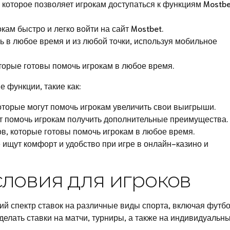
 которое позволяет игрокам доступаться к функциям Mostbe
кам быстро и легко войти на сайт Mostbet.
ь в любое время и из любой точки, используя мобильное
торые готовы помочь игрокам в любое время.
е функции, такие как:
которые могут помочь игрокам увеличить свои выигрыши.
т помочь игрокам получить дополнительные преимущества.
в, которые готовы помочь игрокам в любое время.
 ищут комфорт и удобство при игре в онлайн-казино и
ловия для игроков
й спектр ставок на различные виды спорта, включая футбо
 сделать ставки на матчи, турниры, а также на индивидуальн