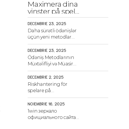
Maximera dina
vinster på spel
genom smarta
DECEMBRIE 23, 2025
strategier och
Daha sürətli ödənişlər
tips
üçün yeni metodlar
tədqiqatı
DECEMBRIE 23, 2025
Ödəniş Metodlarının
Müxtəlifliyi və Müasir
Tələblərə Uyğunluğu
DECEMBRIE 2, 2025
Riskhantering för
spelare på
internationella
plattformar och
NOIEMBRIE 16, 2025
t
strategier för säkerhet
1win зеркало
официального сайта
букмекера рабочее на