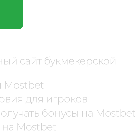
ный сайт букмекерской
 Mostbet
овия для игроков
получать бонусы на Mostbe
 на Mostbet