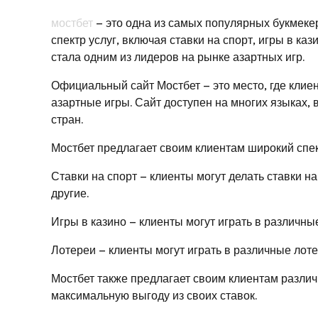
мостбет
– это одна из самых популярных букмекер
спектр услуг, включая ставки на спорт, игры в ка
стала одним из лидеров на рынке азартных игр.
Официальный сайт Мостбет – это место, где клиент
азартные игры. Сайт доступен на многих языках, 
стран.
Мостбет предлагает своим клиентам широкий спект
Ставки на спорт – клиенты могут делать ставки н
другие.
Игры в казино – клиенты могут играть в различные
Лотереи – клиенты могут играть в различные лот
Мостбет также предлагает своим клиентам различ
максимальную выгоду из своих ставок.