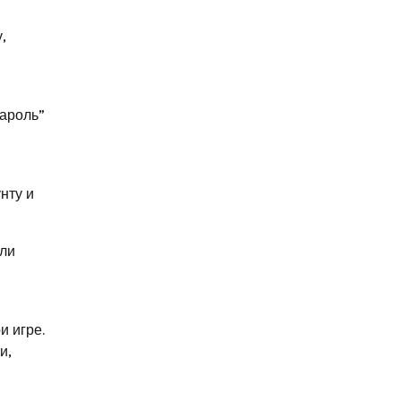
,
пароль”
нту и
или
и игре.
и,