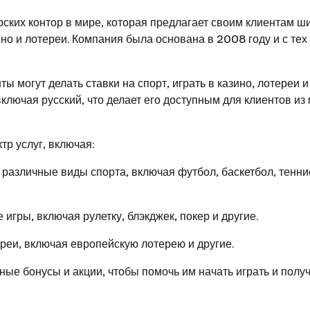
ских контор в мире, которая предлагает своим клиентам ш
зино и лотереи. Компания была основана в 2008 году и с тех
ы могут делать ставки на спорт, играть в казино, лотереи и
включая русский, что делает его доступным для клиентов из
р услуг, включая:
а различные виды спорта, включая футбол, баскетбол, тенни
 игры, включая рулетку, блэкджек, покер и другие.
ереи, включая европейскую лотерею и другие.
ные бонусы и акции, чтобы помочь им начать играть и полу