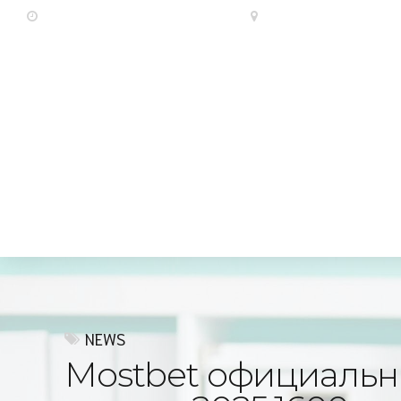
Luni - Vineri
10:00 AM - 6:00 PM
Offices
Cleveland Hous
Acasa
Diverse
Despre no
NEWS
Mostbet официальн