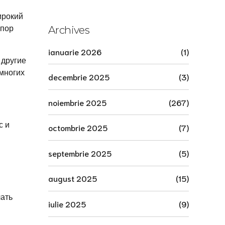
сегодня.1970
ирокий
 пор
Archives
ianuarie 2026
(1)
 другие
 многих
decembrie 2025
(3)
noiembrie 2025
(267)
с и
octombrie 2025
(7)
septembrie 2025
(5)
august 2025
(15)
чать
iulie 2025
(9)