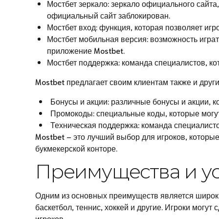
Мостбет зеркало: зеркало официального сайта,
официальный сайт заблокирован.
Мостбет вход: функция, которая позволяет игро
Мостбет мобильная версия: возможность играт
приложение Mostbet.
Мостбет поддержка: команда специалистов, ко
Mostbet предлагает своим клиентам также и други
Бонусы и акции: различные бонусы и акции, 
Промокоды: специальные коды, которые могу
Техническая поддержка: команда специалисто
Mostbet – это лучший выбор для игроков, которые
букмекерской конторе.
Преимущества и ус
Одним из основных преимуществ является широки
баскетбол, теннис, хоккей и другие. Игроки могут
игроков.