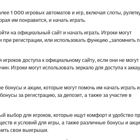
олее 1 000 игровых автоматов и игр, включая слоты, рулетку
орая им понравится, и начать играть.
ойти на официальный сайт и начать играть. Игроки могут
ли при регистрации, или использовать функцию „запомнить 
 игроков доступа к официальному сайту, если они не могут
чин. Игроки могут использовать зеркало для доступа к аккау
е бонусы и акции, которые могут помочь им начать играть 
онусы за регистрацию, за депозит, а также за участие в
ый выбор для игроков, которые ищут комфорт и удобство пр
еств и условий для игры, а также различные бонусы и акци
ичить свои выигрыши.