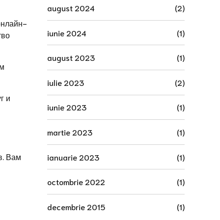
august 2024
(2)
онлайн-
iunie 2024
(1)
тво
august 2023
(1)
ам
iulie 2023
(2)
г и
iunie 2023
(1)
martie 2023
(1)
в. Вам
ianuarie 2023
(1)
octombrie 2022
(1)
decembrie 2015
(1)