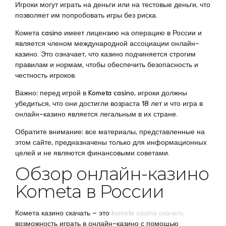
Игроки могут играть на деньги или на тестовые деньги, что
позволяет им попробовать игры без риска.
Комета casino имеет лицензию на операцию в России и
является членом международной ассоциации онлайн-
казино. Это означает, что казино подчиняется строгим
правилам и нормам, чтобы обеспечить безопасность и
честность игроков.
Важно: перед игрой в Kometa casino, игроки должны
убедиться, что они достигли возраста 18 лет и что игра в
онлайн-казино является легальным в их стране.
Обратите внимание: все материалы, представленные на
этом сайте, предназначены только для информационных
целей и не являются финансовыми советами.
Обзор онлайн-казино
Kometa в России
Комета казино скачать – это
kometa casino скачать
возможность играть в онлайн-казино с помощью