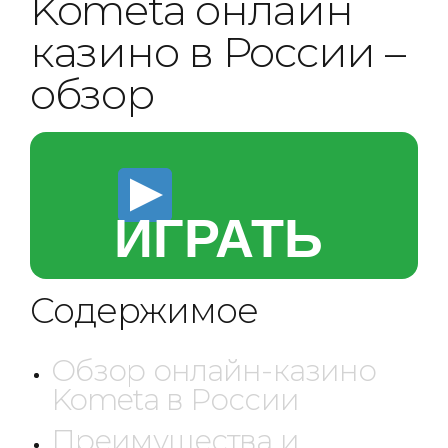
Kometa онлайн
казино в России –
обзор
ИГРАТЬ
Содержимое
Обзор онлайн-казино
Kometa в России
Преимущества и