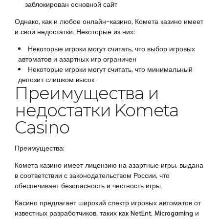
заблокирован основной сайт
Однако, как и любое онлайн-казино, Комета казино имеет
и свои недостатки. Некоторые из них:
Некоторые игроки могут считать, что выбор игровых
автоматов и азартных игр ограничен
Некоторые игроки могут считать, что минимальный
депозит слишком высок
Преимущества и
недостатки Kometa
Casino
Преимущества:
Комета казино имеет лицензию на азартные игры, выдана
в соответствии с законодательством России, что
обеспечивает безопасность и честность игры.
Касино предлагает широкий спектр игровых автоматов от
известных разработчиков, таких как NetEnt, Microgaming и