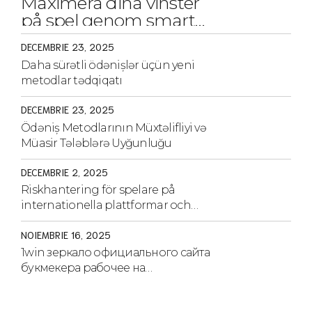
Maximera dina vinster
på spel genom smarta
strategier och tips
DECEMBRIE 23, 2025
Daha sürətli ödənişlər üçün yeni
metodlar tədqiqatı
DECEMBRIE 23, 2025
Ödəniş Metodlarının Müxtəlifliyi və
Müasir Tələblərə Uyğunluğu
DECEMBRIE 2, 2025
Riskhantering för spelare på
internationella plattformar och
strategier för säkerhet
NOIEMBRIE 16, 2025
1win зеркало официального сайта
букмекера рабочее на
сегодня.1970