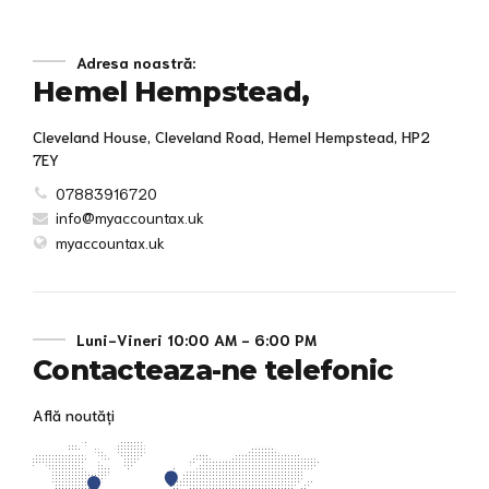
Adresa noastră:
Hemel Hempstead,
Cleveland House, Cleveland Road, Hemel Hempstead, HP2
7EY
07883916720
info@myaccountax.uk
myaccountax.uk
Luni-Vineri 10:00 AM - 6:00 PM
Contacteaza-ne telefonic
Află noutăți