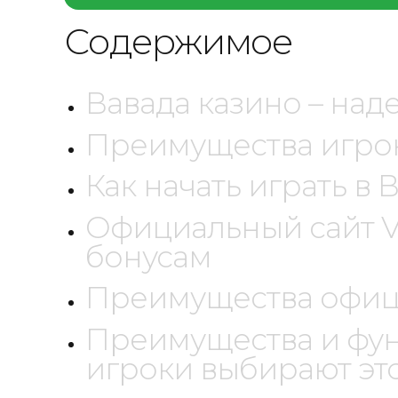
Содержимое
Вавада казино – над
Преимущества игрок
Как начать играть в 
Официальный сайт Va
бонусам
Преимущества офици
Преимущества и фун
игроки выбирают эт