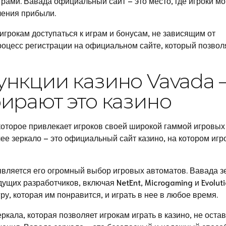
рами. Вавада официальный сайт – это место, где игроки мо
чения прибыли.
 игрокам доступаться к играм и бонусам, не зависящим от
роцесс регистрации на официальном сайте, который позвол
нкции казино Vavada 
ирают это казино
которое привлекает игроков своей широкой гаммой игровых
ее зеркало – это официальный сайт казино, на котором игр
вляется его огромный выбор игровых автоматов. Вавада з
ущих разработчиков, включая NetEnt, Microgaming и Evolut
гру, которая им понравится, и играть в нее в любое время.
ркала, которая позволяет игрокам играть в казино, не оста