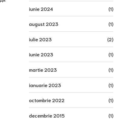
iunie 2024
(1)
august 2023
(1)
iulie 2023
(2)
iunie 2023
(1)
martie 2023
(1)
ianuarie 2023
(1)
octombrie 2022
(1)
decembrie 2015
(1)