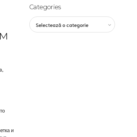
Categories
Selectează o categorie
ам
в,
то
етка и