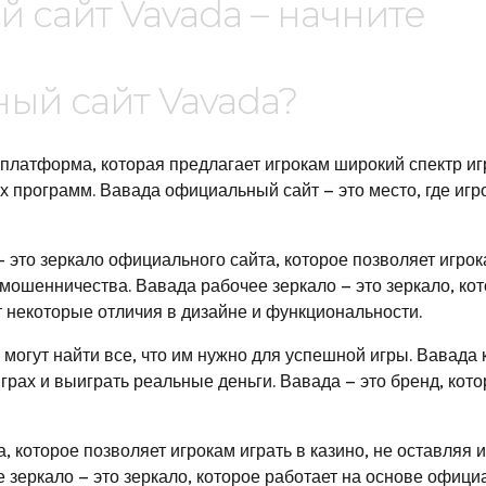
 сайт Vavada – начните
ый сайт Vavada?
 платформа, которая предлагает игрокам широкий спектр и
х программ. Вавада официальный сайт – это место, где игр
 – это зеркало официального сайта, которое позволяет игро
 мошенничества. Вавада рабочее зеркало – это зеркало, ко
т некоторые отличия в дизайне и функциональности.
 могут найти все, что им нужно для успешной игры. Вавада 
 играх и выиграть реальные деньги. Вавада – это бренд, кот
, которое позволяет игрокам играть в казино, не оставляя 
зеркало – это зеркало, которое работает на основе офици