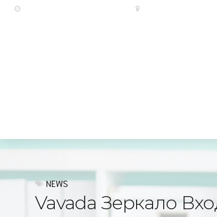
Luni - Vineri
10:00 AM - 6:00 PM
Offices
Cleveland Hous
Acasa
Diverse
Despre no
NEWS
Vavada Зеркало Вход