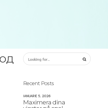
ход
Recent Posts
IANUARIE 5, 2026
Maximera dina