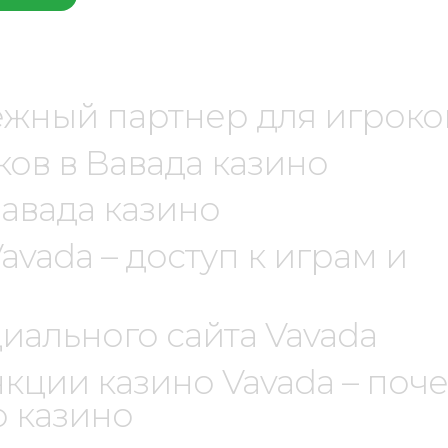
ежный партнер для игроко
ов в Вавада казино
Вавада казино
vada – доступ к играм и
ального сайта Vavada
кции казино Vavada – поч
о казино