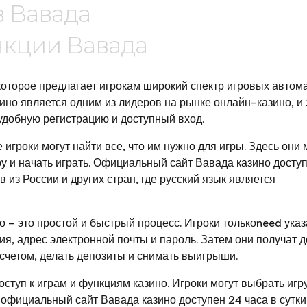
в Вавада
кции Вавада
которое предлагает игрокам широкий спектр игровых автома
зино является одним из лидеров на рынке онлайн-казино, и 
удобную регистрацию и доступный вход.
игроки могут найти все, что им нужно для игры. Здесь они 
ру и начать играть. Официальный сайт Вавада казино досту
в из России и других стран, где русский язык является
 – это простой и быстрый процесс. Игроки толькоneed указ
ия, адрес электронной почты и пароль. Затем они получат д
 счетом, делать депозиты и снимать выигрыши.
ступ к играм и функциям казино. Игроки могут выбрать игру
а официальный сайт Вавада казино доступен 24 часа в сутки