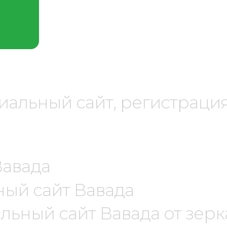
иальный сайт, регистрация
Вавада
ный сайт Вавада
льный сайт Вавада от зерк