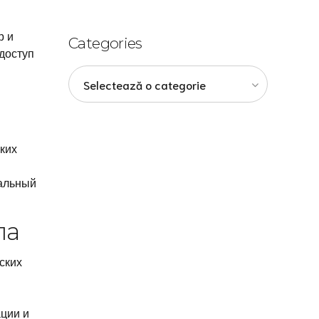
р и
Categories
 доступ
Selectează o categorie
ких
иальный
ла
ских
ации и