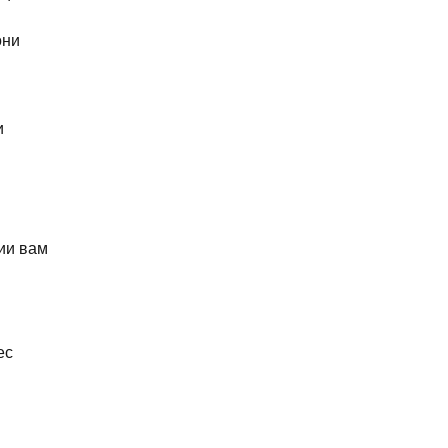
они
и
ии вам
ес