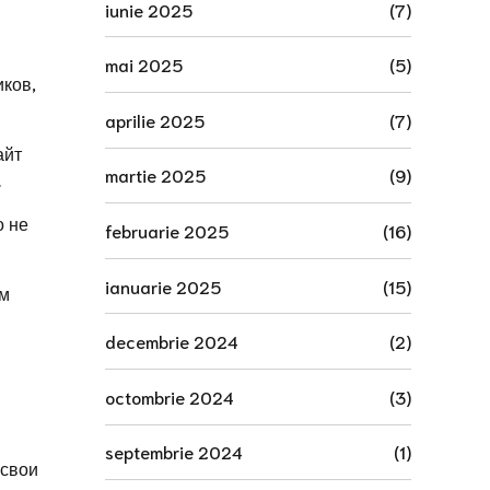
iunie 2025
(7)
mai 2025
(5)
ков,
aprilie 2025
(7)
айт
martie 2025
(9)
.
о не
februarie 2025
(16)
ianuarie 2025
(15)
ом
decembrie 2024
(2)
octombrie 2024
(3)
septembrie 2024
(1)
 свои