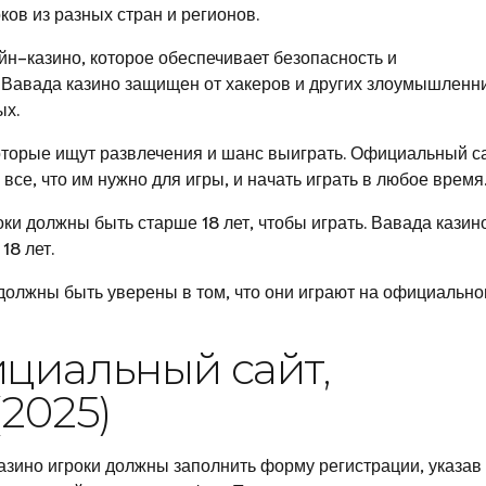
ков из разных стран и регионов.
йн-казино, которое обеспечивает безопасность и
Вавада казино защищен от хакеров и других злоумышленни
ых.
которые ищут развлечения и шанс выиграть. Официальный с
 все, что им нужно для игры, и начать играть в любое время
оки должны быть старше 18 лет, чтобы играть. Вавада казин
18 лет.
 должны быть уверены в том, что они играют на официальн
ициальный сайт,
(2025)
азино игроки должны заполнить форму регистрации, указав