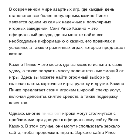
В современном мире азартных игр, где каждый день
становится все более популярным, казино Пинко
является одним из самых надежных и популярных
игорных заведений. Сайт Pinco Казино – это
официальный ресурс, где вы можете найти все
необходимые информацию о казино, его правилах и
условиях, а также о различных играх, которые предлагает
казино.
Казино Пинко – это место, где вы можете испытать свою
удачу, а также получить массу положительных эмоций от
игры. Здесь вы можете найти огромный выбор игр,
включая слоты, карточные игры, рулетку и другие. Казино
Пинко предлагает своим игрокам широкий спектр услуг,
включая депозиты, снятие средств, а также поддержку
клиентов.
Однако, многие
пинко бет
игроки могут столкнуться с
проблемами при доступе к официальному сайту Pinco
Казино. В этом случае, они могут использовать зеркало
сайта, чтобы продолжить играть. Зеркало сайта Pinco