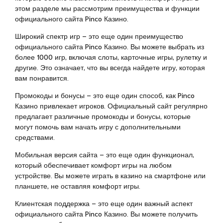
этом разделе мы рассмотрим преимущества и функции
официального сайта Pinco Казино.
Широкий спектр игр – это еще один преимущество
официального сайта Pinco Казино. Вы можете выбрать из
более 1000 игр, включая слоты, карточные игры, рулетку и
другие. Это означает, что вы всегда найдете игру, которая
вам понравится.
Промокоды и бонусы – это еще один способ, как Pinco
Казино привлекает игроков. Официальный сайт регулярно
предлагает различные промокоды и бонусы, которые
могут помочь вам начать игру с дополнительными
средствами.
Мобильная версия сайта – это еще один функционал,
который обеспечивает комфорт игры на любом
устройстве. Вы можете играть в казино на смартфоне или
планшете, не оставляя комфорт игры.
Клиентская поддержка – это еще один важный аспект
официального сайта Pinco Казино. Вы можете получить