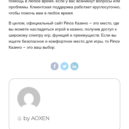
помощь в любое время, если у вас возникнут вопросы или
проблемы. Клиентская поддержка работает круглосуточно,
чтобы помочь вам в любое время.
В целом, официальный сайт Pinco Казино – это место, где
вы можете насладиться игрой в казино, получив доступ к
широкому спектру игр, функций и преимуществ. Если вы
ищете безопасное и комфортное место для игры, то Pinco
Казино – это ваш выбор.
by AOXEN