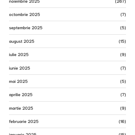
noiembrie 2025
(267)
octombrie 2025
(7)
septembrie 2025
(5)
august 2025
(15)
iulie 2025
(9)
iunie 2025
(7)
mai 2025
(5)
aprilie 2025
(7)
martie 2025
(9)
februarie 2025
(16)
ianuarie 2025
(15)