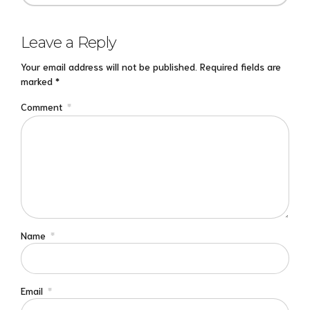
Leave a Reply
Your email address will not be published. Required fields are
marked *
Comment
*
Name
*
Email
*