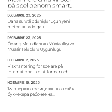
på spel genom smarta
strategier och tips
DECEMBRIE 23, 2025
Daha sürətli ödənişlər üçün yeni
metodlar tədqiqatı
DECEMBRIE 23, 2025
Ödəniş Metodlarının Müxtəlifliyi və
Müasir Tələblərə Uyğunluğu
DECEMBRIE 2, 2025
Riskhantering för spelare på
internationella plattformar och
strategier för säkerhet
NOIEMBRIE 16, 2025
1win зеркало официального сайта
букмекера рабочее на
сегодня.1970