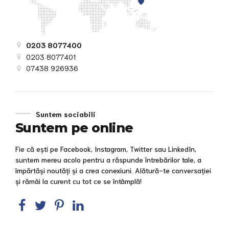
0203 8077400
0203 8077401
07438 926936
Suntem sociabili
Suntem pe online
Fie că ești pe Facebook, Instagram, Twitter sau LinkedIn,
suntem mereu acolo pentru a răspunde întrebărilor tale, a
împărtăși noutăți și a crea conexiuni. Alătură-te conversației
și rămâi la curent cu tot ce se întâmplă!