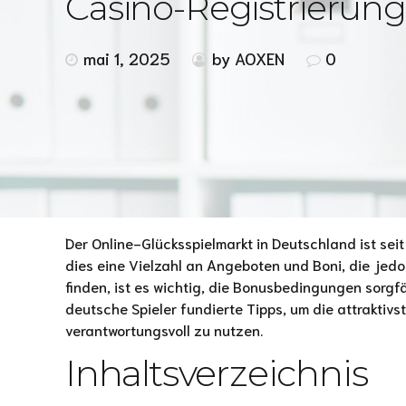
Casino-Registrierung
mai 1, 2025
by AOXEN
0
Der Online-Glücksspielmarkt in Deutschland ist seit
dies eine Vielzahl an Angeboten und Boni, die jedo
finden, ist es wichtig, die Bonusbedingungen sorgfä
deutsche Spieler fundierte Tipps, um die attrakt
verantwortungsvoll zu nutzen.
Inhaltsverzeichnis