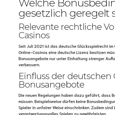
Welche Bonusbedin
gesetzlich geregelt 
Relevante rechtliche V
Casinos
Seit Juli 2021 ist das deutsche Glücksspielrecht im 
Online-Casinos eine deutsche Lizenz besitzen müss
Bonusangebote nur unter Einhaltung strenger Aufl
verbessern.
Einfluss der deutschen 
Bonusangebote
Die neuen Regelungen haben dazu geführt, dass B
müssen. Beispielsweise dürfen keine Bonusbedingun
Spieler in unfairer Weise einschränken. Zudem sind
verantwortungsvolles Spielen zu gewährleisten.