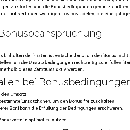
hlungen zu starten und die Bonusbedingungen genau zu prüfen,
nur auf vertrauenswürdigen Casinos spielen, die eine gültige
i Bonusbeanspruchung
as Einhalten der Fristen ist entscheidend, um den Bonus nicht
erstellen, um die Umsatzbedingungen rechtzeitig zu erfüllen. Bei
innerhalb dieses Zeitraums aktiv werden.
allen bei Bonusbedingunge
r den Umsatz.
estimmte Einsatzhöhen, um den Bonus freizuschalten.
erer Boni kann die Erfüllung der Bedingungen erschweren.
 Bonusvorteile optimal zu nutzen.