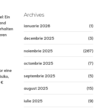
сегодня.1970
Archives
l: Ein
rend
ianuarie 2026
(1)
erhalten
eren
decembrie 2025
(3)
noiembrie 2025
(267)
octombrie 2025
(7)
r eine
septembrie 2025
(5)
siko,
 €
august 2025
(15)
iulie 2025
(9)