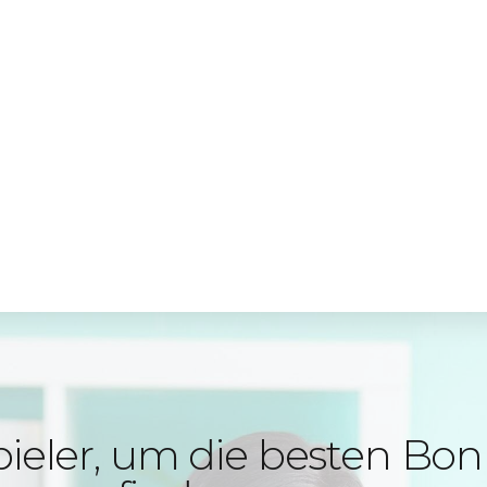
e, Cleveland Road, Hemel Hempstead, HP2 7EY
Express
i
MyAccounTax
Spieler, um die besten B