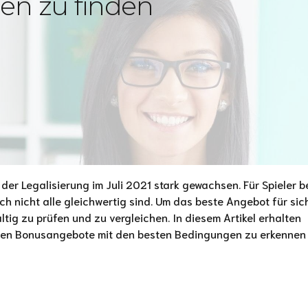
en zu finden
 der Legalisierung im Juli 2021 stark gewachsen. Für Spieler 
ch nicht alle gleichwertig sind. Um das beste Angebot für sic
ltig zu prüfen und zu vergleichen. In diesem Artikel erhalten
ivsten Bonusangebote mit den besten Bedingungen zu erkennen