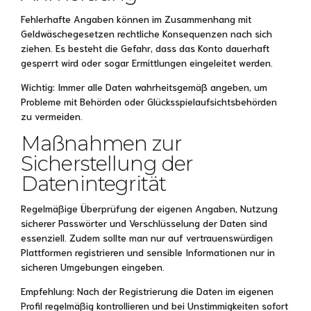
Fehlerhafte Angaben können im Zusammenhang mit
Geldwäschegesetzen rechtliche Konsequenzen nach sich
ziehen. Es besteht die Gefahr, dass das Konto dauerhaft
gesperrt wird oder sogar Ermittlungen eingeleitet werden.
Wichtig: Immer alle Daten wahrheitsgemäß angeben, um
Probleme mit Behörden oder Glücksspielaufsichtsbehörden
zu vermeiden.
Maßnahmen zur
Sicherstellung der
Datenintegrität
Regelmäßige Überprüfung der eigenen Angaben, Nutzung
sicherer Passwörter und Verschlüsselung der Daten sind
essenziell. Zudem sollte man nur auf vertrauenswürdigen
Plattformen registrieren und sensible Informationen nur in
sicheren Umgebungen eingeben.
Empfehlung: Nach der Registrierung die Daten im eigenen
Profil regelmäßig kontrollieren und bei Unstimmigkeiten sofort