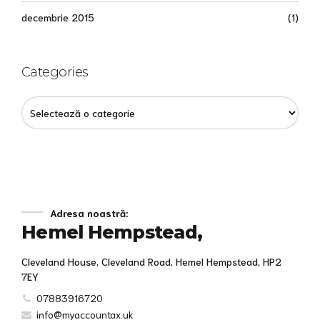
decembrie 2015
(1)
Categories
Adresa noastră:
Hemel Hempstead,
Cleveland House, Cleveland Road, Hemel Hempstead, HP2
7EY
07883916720
info@myaccountax.uk