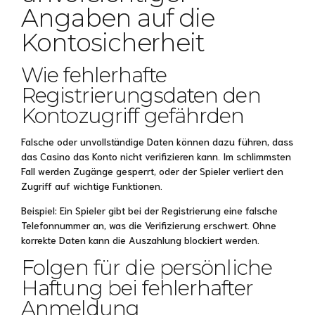
Angaben auf die
Kontosicherheit
Wie fehlerhafte
Registrierungsdaten den
Kontozugriff gefährden
Falsche oder unvollständige Daten können dazu führen, dass
das Casino das Konto nicht verifizieren kann. Im schlimmsten
Fall werden Zugänge gesperrt, oder der Spieler verliert den
Zugriff auf wichtige Funktionen.
Beispiel: Ein Spieler gibt bei der Registrierung eine falsche
Telefonnummer an, was die Verifizierung erschwert. Ohne
korrekte Daten kann die Auszahlung blockiert werden.
Folgen für die persönliche
Haftung bei fehlerhafter
Anmeldung