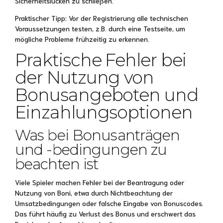
Sicherheitslücken zu schließen.
Praktischer Tipp: Vor der Registrierung alle technischen
Voraussetzungen testen, z.B. durch eine Testseite, um
mögliche Probleme frühzeitig zu erkennen.
Praktische Fehler bei
der Nutzung von
Bonusangeboten und
Einzahlungsoptionen
Was bei Bonusanträgen
und -bedingungen zu
beachten ist
Viele Spieler machen Fehler bei der Beantragung oder
Nutzung von Boni, etwa durch Nichtbeachtung der
Umsatzbedingungen oder falsche Eingabe von Bonuscodes.
Das führt häufig zu Verlust des Bonus und erschwert das