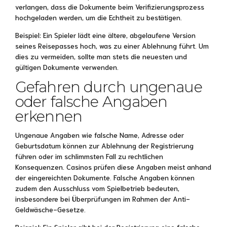
verlangen, dass die Dokumente beim Verifizierungsprozess
hochgeladen werden, um die Echtheit zu bestätigen.
Beispiel: Ein Spieler lädt eine ältere, abgelaufene Version
seines Reisepasses hoch, was zu einer Ablehnung führt. Um
dies zu vermeiden, sollte man stets die neuesten und
gültigen Dokumente verwenden.
Gefahren durch ungenaue
oder falsche Angaben
erkennen
Ungenaue Angaben wie falsche Name, Adresse oder
Geburtsdatum können zur Ablehnung der Registrierung
führen oder im schlimmsten Fall zu rechtlichen
Konsequenzen. Casinos prüfen diese Angaben meist anhand
der eingereichten Dokumente. Falsche Angaben können
zudem den Ausschluss vom Spielbetrieb bedeuten,
insbesondere bei Überprüfungen im Rahmen der Anti-
Geldwäsche-Gesetze.
Beispiel: Ein Spieler gibt bei der Registrierung eine falsche