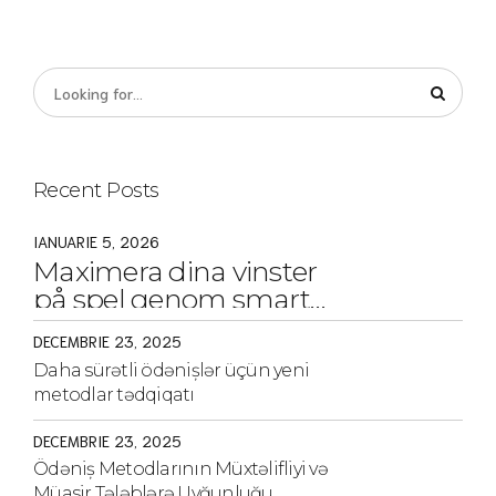
Recent Posts
IANUARIE 5, 2026
Maximera dina vinster
på spel genom smarta
strategier och tips
DECEMBRIE 23, 2025
Daha sürətli ödənişlər üçün yeni
metodlar tədqiqatı
DECEMBRIE 23, 2025
Ödəniş Metodlarının Müxtəlifliyi və
Müasir Tələblərə Uyğunluğu