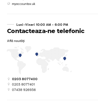
myaccountax.uk
Luni-Vineri 10:00 AM - 6:00 PM
Contacteaza-ne telefonic
Află noutăți
0203 8077400
0203 8077401
07438 926936