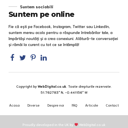
Suntem sociabili
Suntem pe online
Fie că ești pe Facebook, Instagram, Twitter sau LinkedIn,
suntem mereu acolo pentru a răspunde întrebărilor tale, a
împărtăși noutăți și a crea conexiuni. Alătură-te conversației
și rămâi la curent cu tot ce se întâmplă!
Copyright by
WebDigital.co.uk
. Toate drepturile rezervate.
51.762783° N, -0.441156° W
Acasa
Diverse
Despre noi
FAQ
Articole
Contact
Proudly developed in the UK by
WebDigital.co.uk