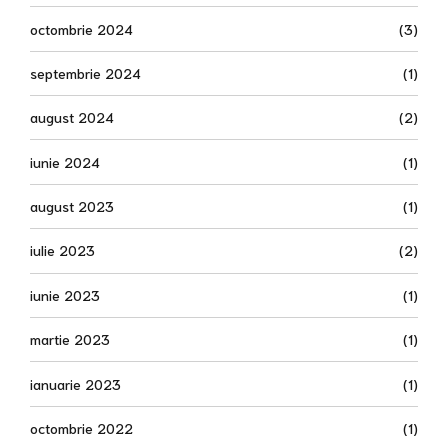
octombrie 2024
(3)
septembrie 2024
(1)
august 2024
(2)
iunie 2024
(1)
august 2023
(1)
iulie 2023
(2)
iunie 2023
(1)
martie 2023
(1)
ianuarie 2023
(1)
octombrie 2022
(1)