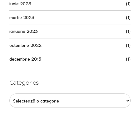
iunie 2023
(1)
martie 2023
(1)
ianuarie 2023
(1)
octombrie 2022
(1)
decembrie 2015
(1)
Categories