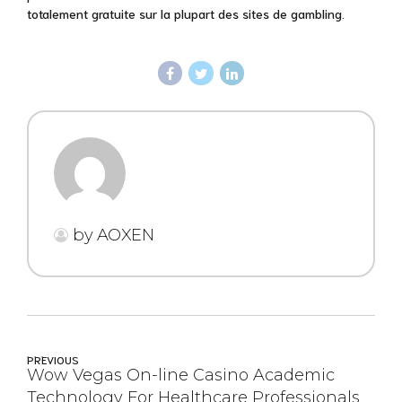
totalement gratuite sur la plupart des sites de gambling.
by AOXEN
PREVIOUS
Wow Vegas On-line Casino Academic
Technology For Healthcare Professionals