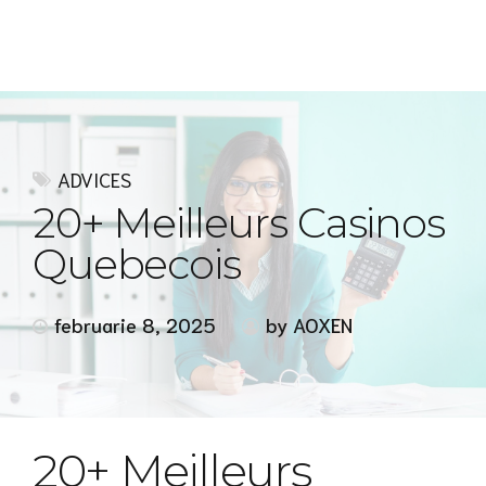
Express MyAccounTax
ADVICES
20+ Meilleurs Casinos
Quebecois
februarie 8, 2025
by AOXEN
20+ Meilleurs