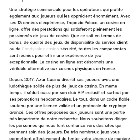
Une stratégie commerciale pour les opérateurs qui profite
également aux joueurs qui les apprécient énormément. Avec
ses 13 années d’expérience, Tropezia Palace, un casino en
ligne, offre des prestations qui satisferont pleinement les
passionnés de jeux de casino. Que ce soit en termes de
bonus, de qualité des jeux, de disponibilité du service client
ou de
Candyspinz casino
sécurité, toutes les composantes
sont réunies pour offrir une expérience de jeu
exceptionnelle. Le casino en ligne est désormais une
véritable alternative aux casinos physiques en France.
Depuis 2017, Azur Casino divertit ses joueurs avec une
ludothèque solide de plus de jeux de casino. En même
temps, il séduit aussi par son club VIP exclusif et surtout par
ses promotions hebdomadaires. Le tout, dans un cadre fiable,
soutenu par une licence valide et un protocole de cryptage
avancé. Ces offres proposées aux joueurs sont une partie
très importante de notre recherche. Nous souhaitons diriger
les personnes qui nous font confiance vers des sites qui
prennent soin des joueurs. De très nombreux jeux vous
permettent effectivement de tenter votre chance de manière