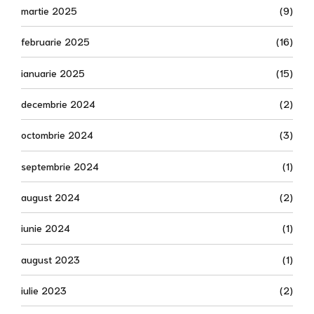
martie 2025
(9)
februarie 2025
(16)
ianuarie 2025
(15)
decembrie 2024
(2)
octombrie 2024
(3)
septembrie 2024
(1)
august 2024
(2)
iunie 2024
(1)
august 2023
(1)
iulie 2023
(2)