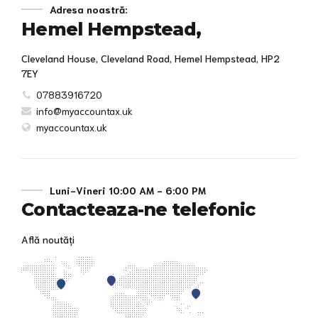
Adresa noastră:
Hemel Hempstead,
Cleveland House, Cleveland Road, Hemel Hempstead, HP2
7EY
07883916720
info@myaccountax.uk
myaccountax.uk
Luni-Vineri 10:00 AM - 6:00 PM
Contacteaza-ne telefonic
Află noutăți