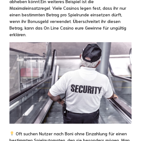
abheben könnt.Ein weiteres Beispiel ist die
Maximaleinsatzregel. Viele Casinos legen fest, dass ihr nur
einen bestimmten Betrag pro Spielrunde einsetzen dürft,
wenn ihr Bonusgeld verwendet. Überschreitet ihr diesen
Betrag, kann das On Line Casino eure Gewinne für ungültig
erklären.
Oft suchen Nutzer nach Boni ohne Einzahlung für einen
bestimmten Spielautomaten, den sie besonders mögen. Man