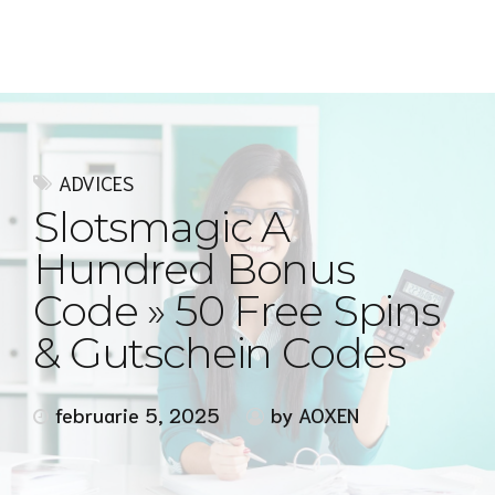
Express MyAccounTax
ADVICES
Slotsmagic A
Hundred Bonus
Code » 50 Free Spins
& Gutschein Codes
februarie 5, 2025
by AOXEN