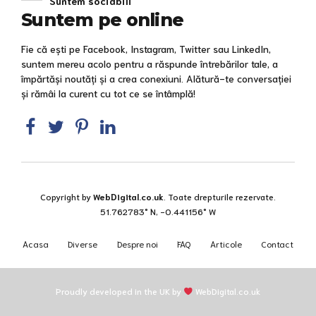
Suntem sociabili
Suntem pe online
Fie că ești pe Facebook, Instagram, Twitter sau LinkedIn,
suntem mereu acolo pentru a răspunde întrebărilor tale, a
împărtăși noutăți și a crea conexiuni. Alătură-te conversației
și rămâi la curent cu tot ce se întâmplă!
Copyright by
WebDigital.co.uk
. Toate drepturile rezervate.
51.762783° N, -0.441156° W
Acasa
Diverse
Despre noi
FAQ
Articole
Contact
Proudly developed in the UK by
WebDigital.co.uk