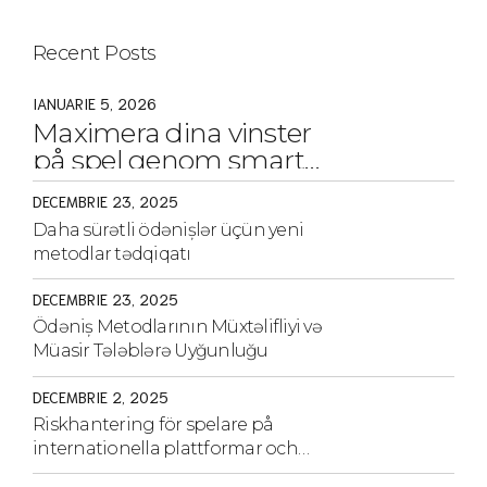
Recent Posts
IANUARIE 5, 2026
Maximera dina vinster
på spel genom smarta
strategier och tips
DECEMBRIE 23, 2025
Daha sürətli ödənişlər üçün yeni
metodlar tədqiqatı
DECEMBRIE 23, 2025
Ödəniş Metodlarının Müxtəlifliyi və
Müasir Tələblərə Uyğunluğu
DECEMBRIE 2, 2025
Riskhantering för spelare på
internationella plattformar och
strategier för säkerhet