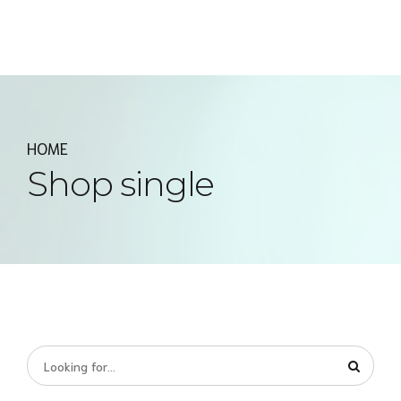
Express MyAccounTax
HOME
Shop single