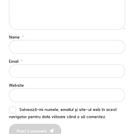
Name
*
Email
*
Website
Salvează-mi numele, emailul și site-ul web în acest
navigator pentru data viitoare când o să comentez.
Post Comment