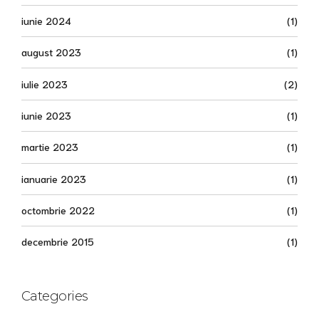
iunie 2024
(1)
august 2023
(1)
iulie 2023
(2)
iunie 2023
(1)
martie 2023
(1)
ianuarie 2023
(1)
octombrie 2022
(1)
decembrie 2015
(1)
Categories