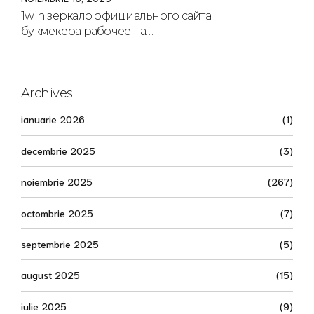
1win зеркало официального сайта
букмекера рабочее на
сегодня.1970
Archives
ianuarie 2026
(1)
decembrie 2025
(3)
noiembrie 2025
(267)
octombrie 2025
(7)
septembrie 2025
(5)
august 2025
(15)
iulie 2025
(9)