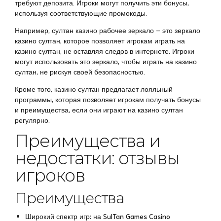
требуют депозита. Игроки могут получить эти бонусы,
используя соответствующие промокоды.
Например, султан казино рабочее зеркало – это зеркало
казино султан, которое позволяет игрокам играть на
казино султан, не оставляя следов в интернете. Игроки
могут использовать это зеркало, чтобы играть на казино
султан, не рискуя своей безопасностью.
Кроме того, казино султан предлагает лояльный
программы, которая позволяет игрокам получать бонусы
и преимущества, если они играют на казино султан
регулярно.
Преимущества и
недостатки: отзывы
игроков
Преимущества
Широкий спектр игр: на SulTan Games Casino