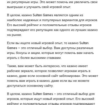
их регулярные игры. Это может помочь им увеличить свои
выигрыши и улучшить свой игровой опыт.
В целом, казино Sultan Games является одним из
наиболее надежных и популярных вариантов для игроков.
Его высокий рейтинг и положительные отзывы игроков
подтверждают его репутацию как одного из лучших казино
на рынке.
Если вы ищете новый игровой опыт, то казино Sultan
Games – это отличный выбор. Вам доступны различные
игры, бонусы и акции, которые могут помочь вам начать
играть с более высокими ставками.
Также, вам может быть интересно, что казино имеет
рабочее зеркало, которое позволяет игрокам играть в
казино, даже если основной сайт заблокирован. Это может
помочь вам играть в казино, даже если вы не можете
доступаться основному сайту.
В целом, казино Sultan Games – это отличный выбор для
игроков, которые ищут новый игровой опыт. Его высокий
рейтинг и положительные отзывы игроков подтверждают