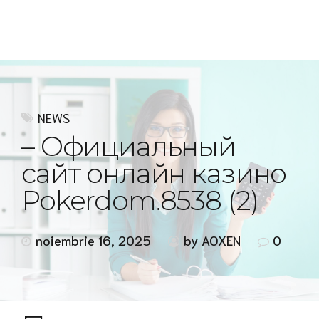
Express MyAccounTax
NEWS
– Официальный
сайт онлайн казино
Pokerdom.8538 (2)
noiembrie 16, 2025
by AOXEN
0