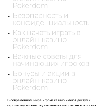
Pokerdom
Безопасность и
конфиденциальность
Как начать играть в
онлайн-казино
Pokerdom
Важные советы для
начинающих игроков
Бонусы и акции в
онлайн-казино
Pokerdom
В современном мире игроки казино имеют доступ к
огромному количеству онлайн-казино, но не все из них