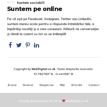
Suntem sociabili
Suntem pe online
Fie că ești pe Facebook, Instagram, Twitter sau LinkedIn,
suntem mereu acolo pentru a răspunde întrebărilor tale, a
împărtăși noutăți și a crea conexiuni. Alătură-te conversației
și rămâi la curent cu tot ce se întâmplă!
Copyright by
WebDigital.co.uk
. Toate drepturile rezervate.
51.762783° N, -0.441156° W
Acasa
Diverse
Despre noi
FAQ
Articole
Contact
Proudly developed in the UK by
WebDigital.co.uk